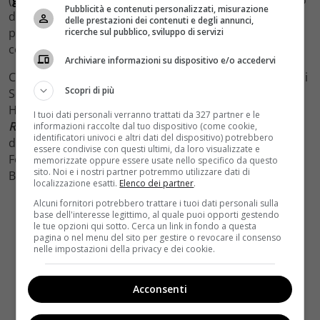
Pubblicità e contenuti personalizzati, misurazione
da John Ridley sulla vita per l’appunto di Jimi Hendrix
delle prestazioni dei contenuti e degli annunci,
prima che diventasse l’icona del rock che tutti
ricerche sul pubblico, sviluppo di servizi
conosciamo.
Archiviare informazioni su dispositivo e/o accedervi
Chiudono la lista dei film il thriller
Una preda perfetta
di
Scopri di più
Scott Frank e con Liam Neeson, Dan Stevens, David
Harbour, Boyd Holbrook, Adam David Thompson; e
I tuoi dati personali verranno trattati da 327 partner e le
Resta anche domani
(
guarda il trailer ufficiale
) diretto
informazioni raccolte dal tuo dispositivo (come cookie,
identificatori univoci e altri dati del dispositivo) potrebbero
da R.J. Cutler, tratto dall’omonimo bestseller di Gayle
essere condivise con questi ultimi, da loro visualizzate e
Forman e con Chloë Grace Moretz, Mireille Enos, Jamie
memorizzate oppure essere usate nello specifico da questo
sito. Noi e i nostri partner potremmo utilizzare dati di
Blackley e Joshua Leonard.
localizzazione esatti.
Elenco dei partner
.
Alcuni fornitori potrebbero trattare i tuoi dati personali sulla
base dell'interesse legittimo, al quale puoi opporti gestendo
le tue opzioni qui sotto. Cerca un link in fondo a questa
pagina o nel menu del sito per gestire o revocare il consenso
nelle impostazioni della privacy e dei cookie.
Acconsenti