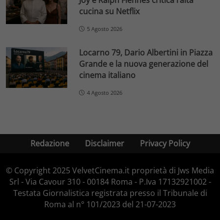
cucina su Netflix
5 Agosto 2026
Locarno 79, Dario Albertini in Piazza
Grande e la nuova generazione del
cinema italiano
4 Agosto 2026
Redazione
Disclaimer
Privacy Policy
© Copyright 2025 VelvetCinema.it proprietà di Jws Media
Srl - Via Cavour 310 - 00184 Roma - P.Iva 17132921002 -
Testata Giornalistica registrata presso il Tribunale di
Roma al n° 101/2023 del 21-07-2023