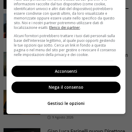
ARTICOLI RECENTI
informazioni raccolte dal tuo dispositivo (come cookie,
identificatori univoci e altri dati del dispositivo) potrebbero
essere condivise con questi ultimi, da loro visualizzate e
Festival di San Sebastián 2026:
memorizzate oppure essere usate nello specifico da questo
Larrán e Leigh in concorso per la
sito. Noi e i nostri partner potremmo utilizzare dati di
localizzazione esatti.
Elenco dei partner
.
Concha de Oro
Alcuni fornitori potrebbero trattare i tuoi dati personali sulla
base dell'interesse legittimo, al quale puoi opporti gestendo
9 Agosto 2026
le tue opzioni qui sotto. Cerca un link in fondo a questa
pagina o nel menu del sito per gestire o revocare il consenso
Godzilla Minus Zero a New York Film
nelle impostazioni della privacy e dei cookie.
Festival — Il seguito del capolavoro
Oscar in anteprima mondiale
Acconsenti
9 Agosto 2026
Nega il consenso
Lioness – Terza stagione su
Paramount+: adrenalina e
Gestisci le opzioni
spettacolo dal 2 agosto
9 Agosto 2026
Gian Luca Farinelli nuovo Direttore