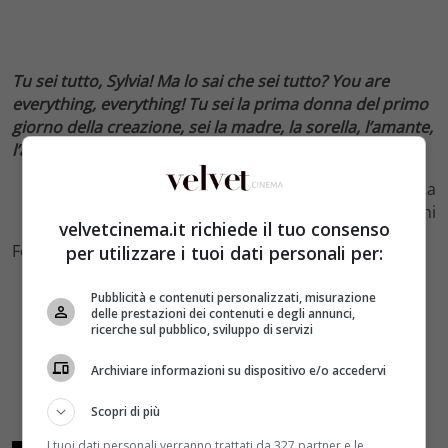
Tu sei tutto, Sylvia! Ma lo sai che sei tutto? You are
everything, everything! Tu sei la prima donna del primo
giorno della creazione, sei la madre, la sorella, l’amante,
l’amica, l’angelo, il diavolo, la terra, la casa…”
Marcello Rubini (Marcello Mastroianni) a Sylvia (Anita
Ekberg) ne La dolce vita (1960) di Federico Fellini
velvetcinema.it richiede il tuo consenso
Foto by Twitter
per utilizzare i tuoi dati personali per:
Pubblicità e contenuti personalizzati, misurazione
delle prestazioni dei contenuti e degli annunci,
ricerche sul pubblico, sviluppo di servizi
Archiviare informazioni su dispositivo e/o accedervi
Scopri di più
I tuoi dati personali verranno trattati da 327 partner e le