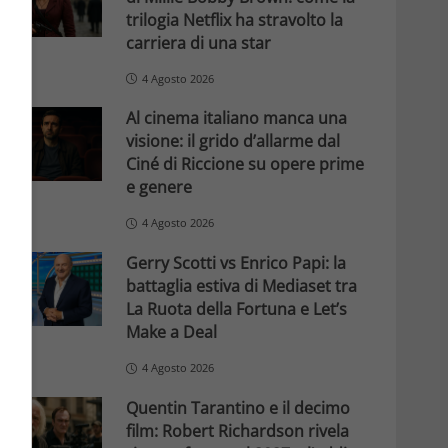
trilogia Netflix ha stravolto la
carriera di una star
4 Agosto 2026
Al cinema italiano manca una
visione: il grido d’allarme dal
Ciné di Riccione su opere prime
e genere
4 Agosto 2026
Gerry Scotti vs Enrico Papi: la
battaglia estiva di Mediaset tra
La Ruota della Fortuna e Let’s
Make a Deal
4 Agosto 2026
Quentin Tarantino e il decimo
film: Robert Richardson rivela