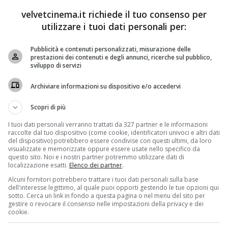
velvetcinema.it richiede il tuo consenso per
utilizzare i tuoi dati personali per:
Pubblicità e contenuti personalizzati, misurazione delle
prestazioni dei contenuti e degli annunci, ricerche sul pubblico,
sviluppo di servizi
 office italiano:
American Sniper
(
leggi la recensione di
Archiviare informazioni su dispositivo e/o accedervi
erde la vetta con 2.260.788 euro e si aggiudica il
Scopri di più
n tre settimane. A spodestarlo è
Exodus – Dei e Re
Ridley Scott con 2.617.399 euro all’esordio. Anche
La
I tuoi dati personali verranno trattati da 327 partner e le informazioni
lla vita di Stephen Hawking, balza subito al terzo posto
raccolte dal tuo dispositivo (come cookie, identificatori univoci e altri dati
del dispositivo) potrebbero essere condivise con questi ultimi, da loro
visualizzate e memorizzate oppure essere usate nello specifico da
questo sito. Noi e i nostri partner potremmo utilizzare dati di
 la recensione di Velvet Cinema
)
di e con Alessandro
localizzazione esatti.
Elenco dei partner
.
2.691 euro incassati in tre settimane di
Alcuni fornitori potrebbero trattare i tuoi dati personali sulla base
he imitation game
(
leggi la recensione di Velvet
dell'interesse legittimo, al quale puoi opporti gestendo le tue opzioni qui
sotto. Cerca un link in fondo a questa pagina o nel menu del sito per
itto da Graham Moore e con protagonista Benedict
gestire o revocare il consenso nelle impostazioni della privacy e dei
09 euro e 5.572.791 euro totali in tre settimane. New
cookie.
e il regno degli Dei
di Alexandre Astier e Louis Clichy