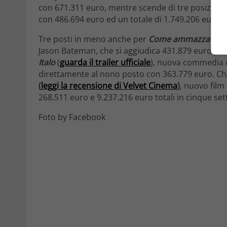
con 671.311 euro, mentre scende di tre posizioni
con 486.694 euro ed un totale di 1.749.206 euro i
Tre posti in meno anche per
Come ammazzare il 
Jason Bateman, che si aggiudica 431.879 euro per
Italo
(
guarda il trailer ufficiale
), nuova commedia d
direttamente al nono posto con 363.779 euro. Chi
(
leggi la recensione di Velvet Cinema
)
, nuovo film
268.511 euro e 9.237.216 euro totali in cinque s
Foto by Facebook