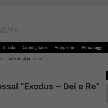
In Sala
Coming Soon
Anteprime
Personaggi
odus – Dei e Re” al primo posto
olossal “Exodus – Dei e Re”