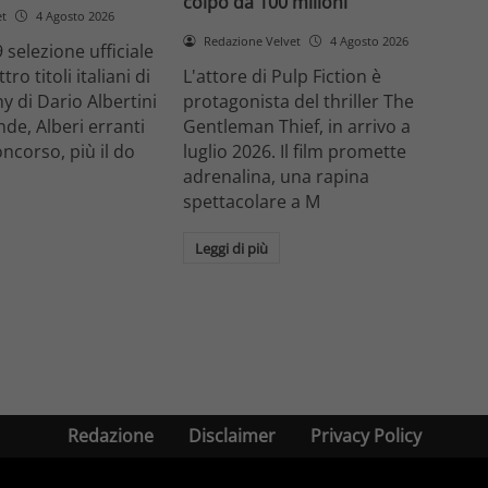
colpo da 100 milioni
et
4 Agosto 2026
Redazione Velvet
4 Agosto 2026
 selezione ufficiale
ro titoli italiani di
L'attore di Pulp Fiction è
y di Dario Albertini
protagonista del thriller The
nde, Alberi erranti
Gentleman Thief, in arrivo a
oncorso, più il do
luglio 2026. Il film promette
adrenalina, una rapina
spettacolare a M
Leggi di più
Redazione
Disclaimer
Privacy Policy