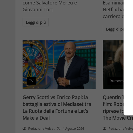
come Salvatore Mereu e
Esaminiamo c
Giovanni Tort
Netflix ha tr
carriera da at
Leggi di più
Leggi di più
TV
Rumors
Gerry Scotti vs Enrico Papi: la
Quentin Taran
battaglia estiva di Mediaset tra
film: Robert 
La Ruota della Fortuna e Let’s
riprese forse 
Make a Deal
The Movie Cri
Redazione Velvet
4 Agosto 2026
Redazione Velv