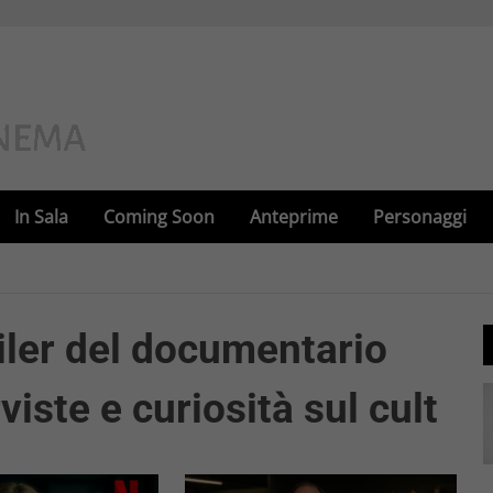
In Sala
Coming Soon
Anteprime
Personaggi
railer del documentario
iste e curiosità sul cult