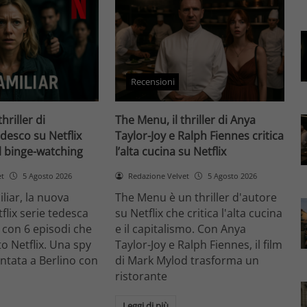
Recensioni
thriller di
The Menu, il thriller di Anya
desco su Netflix
Taylor-Joy e Ralph Fiennes critica
il binge-watching
l’alta cucina su Netflix
et
5 Agosto 2026
Redazione Velvet
5 Agosto 2026
liar, la nuova
The Menu è un thriller d'autore
flix serie tedesca
su Netflix che critica l'alta cucina
 con 6 episodi che
e il capitalismo. Con Anya
o Netflix. Una spy
Taylor-Joy e Ralph Fiennes, il film
entata a Berlino con
di Mark Mylod trasforma un
ristorante
Leggi di più