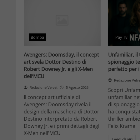
Bomba
Pay Tv
Avengers: Doomsday, il concept
Unfamiliar, il 
art svela Dottor Destino di
spionaggio te
Robert Downey Jr. e gli X-Men
perfetto per 
dell’MCU
Redazione Velv
Redazione Velvet
5 Agosto 2026
Scopri Unfami
Il concept art ufficiale di
unfamiliar net
Avengers: Doomsday rivela il
di spionaggio
design della maschera di Dottor
ha conquistat
Destino interpretato da Robert
thriller ambi
Downey Jr. e i primi dettagli degli
Felix Krame
X-Men nell'MCU
Leggi di più