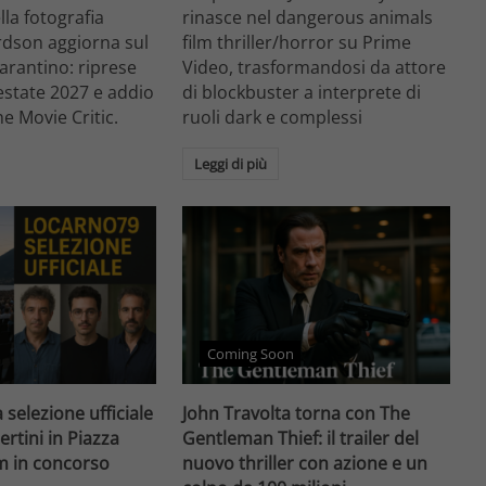
ella fotografia
rinasce nel dangerous animals
rdson aggiorna sul
film thriller/horror su Prime
arantino: riprese
Video, trasformandosi da attore
'estate 2027 e addio
di blockbuster a interprete di
he Movie Critic.
ruoli dark e complessi
Leggi di più
Coming Soon
 selezione ufficiale
John Travolta torna con The
ertini in Piazza
Gentleman Thief: il trailer del
lm in concorso
nuovo thriller con azione e un