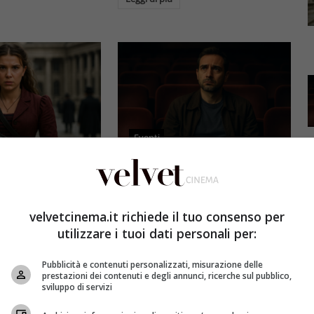
Eventi
3 e il grande salto
Al cinema italiano manca una
by Brown: come la
visione: il grido d’allarme dal
x ha stravolto la
Ciné di Riccione su opere prime
velvetcinema.it richiede il tuo consenso per
a star
e genere
utilizzare i tuoi dati personali per:
et
4 Agosto 2026
Redazione Velvet
4 Agosto 2026
Pubblicità e contenuti personalizzati, misurazione delle
mes 3, Millie
Il cinema italiano opere prime
prestazioni dei contenuti e degli annunci, ricerche sul pubblico,
compie un salto
affronta una crisi strutturale:
sviluppo di servizi
llywood.
poche new entry, scarso