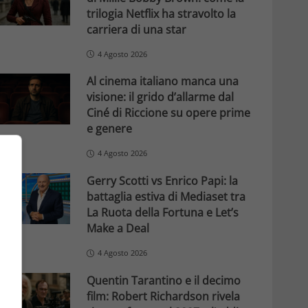
trilogia Netflix ha stravolto la
carriera di una star
4 Agosto 2026
Al cinema italiano manca una
visione: il grido d’allarme dal
Ciné di Riccione su opere prime
e genere
4 Agosto 2026
Gerry Scotti vs Enrico Papi: la
battaglia estiva di Mediaset tra
La Ruota della Fortuna e Let’s
Make a Deal
4 Agosto 2026
Quentin Tarantino e il decimo
film: Robert Richardson rivela