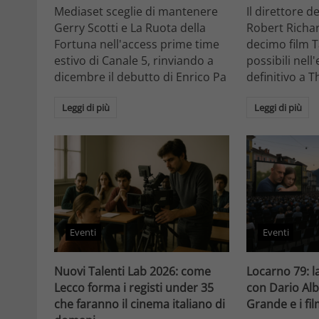
Mediaset sceglie di mantenere
Il direttore d
Gerry Scotti e La Ruota della
Robert Richa
Fortuna nell'access prime time
decimo film T
estivo di Canale 5, rinviando a
possibili nell
dicembre il debutto di Enrico Pa
definitivo a T
Leggi di più
Leggi di più
Eventi
Eventi
Nuovi Talenti Lab 2026: come
Locarno 79: la
Lecco forma i registi under 35
con Dario Alb
che faranno il cinema italiano di
Grande e i fi