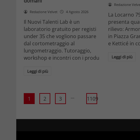
domani
Redazione Velv
Redazione Velvet
4 Agosto 2026
La Locarno 79
Il Nuovi Talenti Lab è un
presenta quatt
laboratorio gratuito per registi
rilievo: Armon
under 35 che vogliono passare
in Piazza Gra
dal cortometraggio al
e Ketticé in c
lungometraggio. Tutoraggio,
Leggi di più
workshop e incontri con i produ
Leggi di più
...
1
2
3
1109