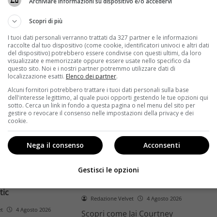
Archiviare informazioni su dispositivo e/o accedervi
ome la trilogia
ricambio generazionale e
asformato la sua
assenza di genere. L'analisi dal
Scopri di più
trice
Ciné di Riccione.
I tuoi dati personali verranno trattati da 327 partner e le informazioni
raccolte dal tuo dispositivo (come cookie, identificatori univoci e altri dati
Leggi di più
del dispositivo) potrebbero essere condivise con questi ultimi, da loro
visualizzate e memorizzate oppure essere usate nello specifico da
questo sito. Noi e i nostri partner potremmo utilizzare dati di
localizzazione esatti.
Elenco dei partner
.
Alcuni fornitori potrebbero trattare i tuoi dati personali sulla base
dell'interesse legittimo, al quale puoi opporti gestendo le tue opzioni qui
sotto. Cerca un link in fondo a questa pagina o nel menu del sito per
gestire o revocare il consenso nelle impostazioni della privacy e dei
cookie.
Anteprime
Nega il consenso
Acconsenti
tino e il decimo
Jai Courtney si riscatta con
Richardson rivela
Dangerous Animals su Prime
Gestisci le opzioni
nel 2027 e l’addio a
Video: da flop a serial killer
tic
Redazione Velvet
4 Agosto 2026
et
4 Agosto 2026
Scopri come Jai Courtney