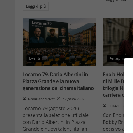
Leggi di più
Eventi
Anteprime
Locarno 79, Dario Albertini in
Enola Holmes 
Piazza Grande e la nuova
di Millie Bob
generazione del cinema italiano
trilogia Netfli
carriera di un
Redazione Velvet
4 Agosto 2026
Redazione Velv
Locarno 79 (agosto 2026)
presenta la selezione ufficiale
Con Enola Hol
con Dario Albertini in Piazza
Bobby Brown 
Grande e nuovi talenti italiani
decisivo a Ho