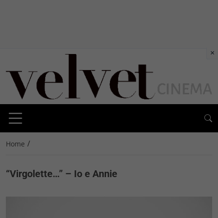
×
/
Home
“Virgolette…” – Io e Annie