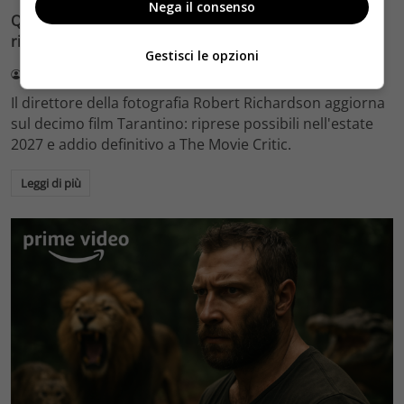
Nega il consenso
Quentin Tarantino e il decimo film: Robert Richardson
rivela riprese forse nel 2027 e l’addio a The Movie Critic
Gestisci le opzioni
Redazione Velvet
4 Agosto 2026
Il direttore della fotografia Robert Richardson aggiorna
sul decimo film Tarantino: riprese possibili nell'estate
2027 e addio definitivo a The Movie Critic.
Leggi di più