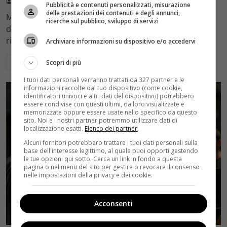
Redazione Velvet
4 Agosto 2026
Pubblicità e contenuti personalizzati, misurazione
delle prestazioni dei contenuti e degli annunci,
Mediaset sceglie di mantenere Gerry Scotti e La Ruota
ricerche sul pubblico, sviluppo di servizi
della Fortuna nell'access prime time estivo di Canale 5,
rinviando a dicembre il debutto di Enrico Pa
Archiviare informazioni su dispositivo e/o accedervi
Leggi di più
Scopri di più
I tuoi dati personali verranno trattati da 327 partner e le
informazioni raccolte dal tuo dispositivo (come cookie,
identificatori univoci e altri dati del dispositivo) potrebbero
essere condivise con questi ultimi, da loro visualizzate e
memorizzate oppure essere usate nello specifico da questo
sito. Noi e i nostri partner potremmo utilizzare dati di
localizzazione esatti.
Elenco dei partner
.
Alcuni fornitori potrebbero trattare i tuoi dati personali sulla
base dell'interesse legittimo, al quale puoi opporti gestendo
le tue opzioni qui sotto. Cerca un link in fondo a questa
pagina o nel menu del sito per gestire o revocare il consenso
nelle impostazioni della privacy e dei cookie.
Acconsenti
Rumors