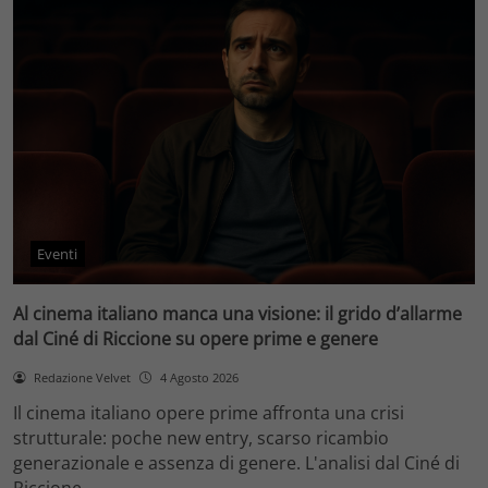
Eventi
Al cinema italiano manca una visione: il grido d’allarme
dal Ciné di Riccione su opere prime e genere
Redazione Velvet
4 Agosto 2026
Il cinema italiano opere prime affronta una crisi
strutturale: poche new entry, scarso ricambio
generazionale e assenza di genere. L'analisi dal Ciné di
Riccione.