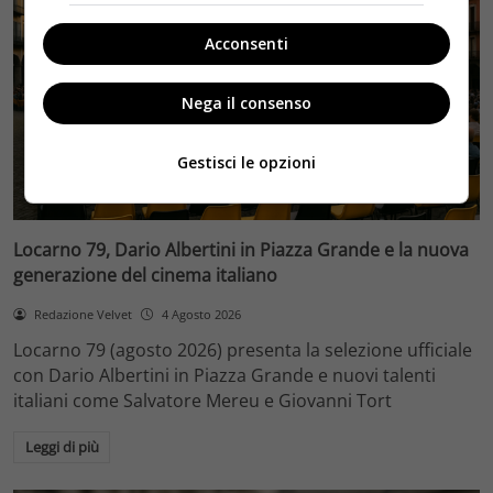
Acconsenti
Nega il consenso
Gestisci le opzioni
Eventi
Locarno 79, Dario Albertini in Piazza Grande e la nuova
generazione del cinema italiano
Redazione Velvet
4 Agosto 2026
Locarno 79 (agosto 2026) presenta la selezione ufficiale
con Dario Albertini in Piazza Grande e nuovi talenti
italiani come Salvatore Mereu e Giovanni Tort
Leggi di più