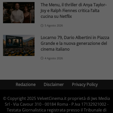
The Menu, il thriller di Anya Taylor-
Joy e Ralph Fiennes critica l’alta
cucina su Netflix
5 Agosto 2026
Locarno 79, Dario Albertini in Piazza
Grande e la nuova generazione del
cinema italiano
4 Agosto 2026
Redazione
Disclaimer
Privacy Policy
© Copyright 2025 VelvetCinema.it proprietà di Jws Media
Srl - Via Cavour 310 - 00184 Roma - P.Iva 17132921002 -
Testata Giornalistica registrata presso il Tribunale di