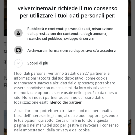
velvetcinema.it richiede il tuo consenso
per utilizzare i tuoi dati personali per:
Recensioni
Pubblicità e contenuti personalizzati, misurazione
delle prestazioni dei contenuti e degli annunci,
ricerche sul pubblico, sviluppo di servizi
The Menu, il thriller di Anya Taylor-Joy e Ralph Fiennes
critica l’alta cucina su Netflix
Archiviare informazioni su dispositivo e/o accedervi
Redazione Velvet
5 Agosto 2026
Scopri di più
The Menu è un thriller d'autore su Netflix che critica
I tuoi dati personali verranno trattati da 327 partner e le
l'alta cucina e il capitalismo. Con Anya Taylor-Joy e Ralph
informazioni raccolte dal tuo dispositivo (come cookie,
identificatori univoci e altri dati del dispositivo) potrebbero
Fiennes, il film di Mark Mylod trasforma un ristorante
essere condivise con questi ultimi, da loro visualizzate e
memorizzate oppure essere usate nello specifico da questo
sito. Noi e i nostri partner potremmo utilizzare dati di
Leggi di più
localizzazione esatti.
Elenco dei partner
.
Alcuni fornitori potrebbero trattare i tuoi dati personali sulla
base dell'interesse legittimo, al quale puoi opporti gestendo
le tue opzioni qui sotto. Cerca un link in fondo a questa
pagina o nel menu del sito per gestire o revocare il consenso
nelle impostazioni della privacy e dei cookie.