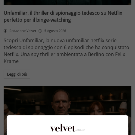
Unfamiliar, il thriller di spionaggio tedesco su Netflix
perfetto per il binge-watching
Redazione Velvet
5 Agosto 2026
Scopri Unfamiliar, la nuova unfamiliar netflix serie
tedesca di spionaggio con 6 episodi che ha conquistato
Netflix. Una spy thriller ambientata a Berlino con Felix
Krame
Leggi di più