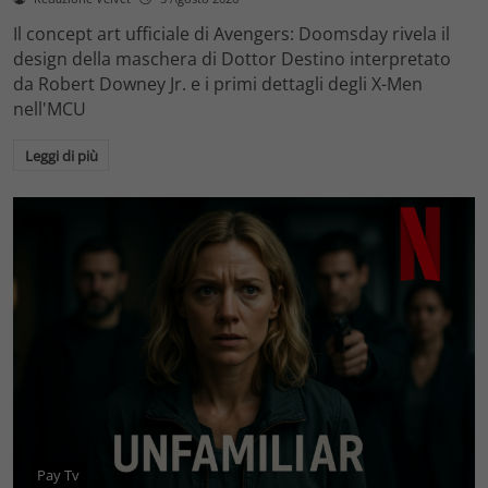
Il concept art ufficiale di Avengers: Doomsday rivela il
design della maschera di Dottor Destino interpretato
da Robert Downey Jr. e i primi dettagli degli X-Men
nell'MCU
Leggi di più
Pay Tv