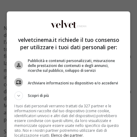
Non è la prima volta che Rosy tenta di girare le spalle
dal suo destino di malavitosa: già da ragazza, infatti,
velvetcinema.it richiede il tuo consenso
l’Abate era scappata negli Stati Uniti ma, una volta
per utilizzare i tuoi dati personali per:
tornata in Sicilia per celebrare il suo matrimonio col
fidanzato Salvo Rizzuto, si è ritrovata faccia a faccia con
Pubblicità e contenuti personalizzati, misurazione
la mafia che le portato via in men che non si dica il
delle prestazioni dei contenuti e degli annunci,
marito e suoi tre fratelli, Nardo, Vito e Carmine
ricerche sul pubblico, sviluppo di servizi
inserendo Rosalia in una spirale di vendetta che l’ha
Archiviare informazioni su dispositivo e/o accedervi
condotta ad avere in un breve lasso di tempo potere e
dominio assoluto del territorio siciliano. Tutto questo a
Scopri di più
discapito del legame con la sua migliore amica, Claudia
Mares, che da piccola le aveva salvato la vita in un
I tuoi dati personali verranno trattati da 327 partner e le
informazioni raccolte dal tuo dispositivo (come cookie,
attentato in cui la vittoma avrebbe dovuto essere il
identificatori univoci e altri dati del dispositivo) potrebbero
padre di Rosy.
essere condivise con questi ultimi, da loro visualizzate e
memorizzate oppure essere usate nello specifico da questo
sito. Noi e i nostri partner potremmo utilizzare dati di
Settembre sarà il mese della Regina di Palermo.
localizzazione esatti.
Elenco dei partner
.