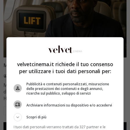
Interviste
velvetcinema.it richiede il tuo consenso
Martina Avogadri parla di Lift: l’intervista esclusiva
per utilizzare i tuoi dati personali per:
Redazione Velvet
14 Luglio 2026
Pubblicità e contenuti personalizzati, misurazione
Martina Avogadri parla del suo ruolo nel lift film Netflix
delle prestazioni dei contenuti e degli annunci,
diretto da F. Gary Gray, accanto a Jean Reno e Kevin
ricerche sul pubblico, sviluppo di servizi
Hart in questo heist movie.
Archiviare informazioni su dispositivo e/o accedervi
Leggi di più
Scopri di più
I tuoi dati personali verranno trattati da 327 partner e le