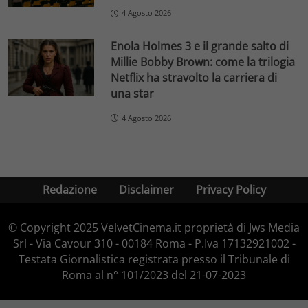
4 Agosto 2026
Enola Holmes 3 e il grande salto di
Millie Bobby Brown: come la trilogia
Netflix ha stravolto la carriera di
una star
4 Agosto 2026
Redazione
Disclaimer
Privacy Policy
© Copyright 2025 VelvetCinema.it proprietà di Jws Media
Srl - Via Cavour 310 - 00184 Roma - P.Iva 17132921002 -
Testata Giornalistica registrata presso il Tribunale di
Roma al n° 101/2023 del 21-07-2023