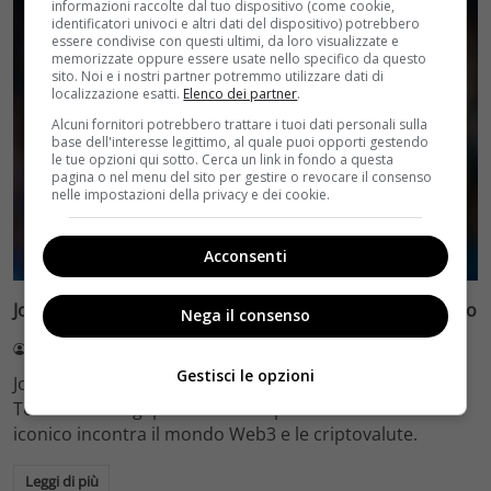
informazioni raccolte dal tuo dispositivo (come cookie,
identificatori univoci e altri dati del dispositivo) potrebbero
essere condivise con questi ultimi, da loro visualizzate e
memorizzate oppure essere usate nello specifico da questo
sito. Noi e i nostri partner potremmo utilizzare dati di
localizzazione esatti.
Elenco dei partner
.
Alcuni fornitori potrebbero trattare i tuoi dati personali sulla
base dell'interesse legittimo, al quale puoi opporti gestendo
le tue opzioni qui sotto. Cerca un link in fondo a questa
pagina o nel menu del sito per gestire o revocare il consenso
nelle impostazioni della privacy e dei cookie.
Festival di Venezia
Acconsenti
John Terry: la leggenda del Chelsea torna in primo piano
Nega il consenso
Redazione Velvet
14 Luglio 2026
Gestisci le opzioni
John Terry, leggenda del Chelsea, ospite speciale al
Token2049 Singapore 2025. Scopri come il difensore
iconico incontra il mondo Web3 e le criptovalute.
Leggi di più