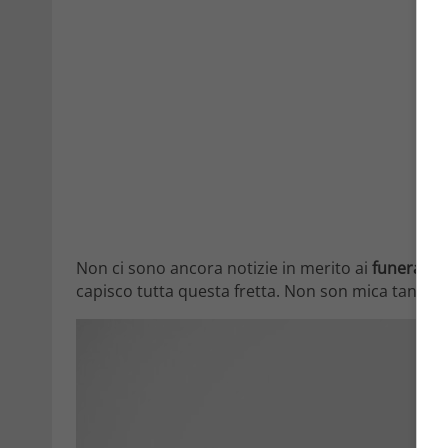
Non ci sono ancora notizie in merito ai
funerali
. 
capisco tutta questa fretta. Non son mica tanto u