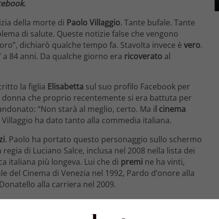
cebook.
izia della morte di
Paolo Villaggio
. Tante bufale. Tante
lema di salute. Queste notizie false che vengono
oro”, dichiarò qualche tempo fa. Stavolta invece è
vero
.
7 a 84 anni. Da qualche giorno era
ricoverato
al
itto la figlia
Elisabetta
sul suo profilo Facebook per
a donna che proprio recentemente si era battuta per
ndonato: “Non starà al meglio, certo. Ma i
l cinema
 Villaggio ha dato tanto alla commedia italiana.
zi
. Paolo ha portato questo personaggio sullo schermo
a regia di Luciano Salce, inclusa nel 2008 nella lista dei
ca italiana più longeva. Lui che di
premi
ne ha vinti,
ale del Cinema di Venezia nel 1992, Pardo d’onore alla
 Donatello alla carriera nel 2009.