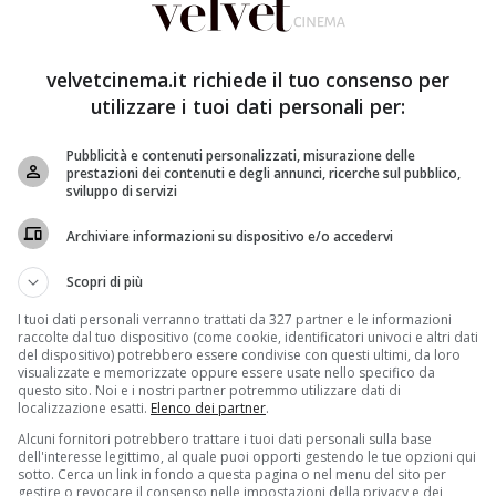
velvetcinema.it richiede il tuo consenso per
utilizzare i tuoi dati personali per:
Pubblicità e contenuti personalizzati, misurazione delle
prestazioni dei contenuti e degli annunci, ricerche sul pubblico,
sviluppo di servizi
Archiviare informazioni su dispositivo e/o accedervi
Scopri di più
“È ancora presto, ma prima o poi accadrà. Solo non
I tuoi dati personali verranno trattati da 327 partner e le informazioni
mani, questi umani, a guardarli da vicino”.
raccolte dal tuo dispositivo (come cookie, identificatori univoci e altri dati
del dispositivo) potrebbero essere condivise con questi ultimi, da loro
visualizzate e memorizzate oppure essere usate nello specifico da
questo sito. Noi e i nostri partner potremmo utilizzare dati di
localizzazione esatti.
Elenco dei partner
.
Alcuni fornitori potrebbero trattare i tuoi dati personali sulla base
dell'interesse legittimo, al quale puoi opporti gestendo le tue opzioni qui
sotto. Cerca un link in fondo a questa pagina o nel menu del sito per
gestire o revocare il consenso nelle impostazioni della privacy e dei