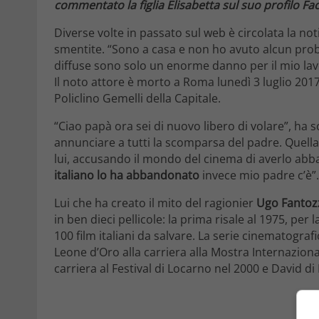
commentato la figlia Elisabetta sul suo profilo Fa
Diverse volte in passato sul web è circolata la not
smentite. “Sono a casa e non ho avuto alcun prob
diffuse sono solo un enorme danno per il mio lav
Il noto attore è morto a Roma lunedì 3 luglio 201
Policlino Gemelli della Capitale.
“Ciao papà ora sei di nuovo libero di volare”, ha scr
annunciare a tutti la scomparsa del padre. Quell
lui, accusando il mondo del cinema di averlo abba
italiano lo ha abbandonato
invece mio padre c’è”.
Lui che ha creato il mito del ragionier
Ugo Fantoz
in ben dieci pellicole: la prima risale al 1975, per l
100 film italiani da salvare. La serie cinematografi
Leone d’Oro alla carriera alla Mostra Internazion
carriera al Festival di Locarno nel 2000 e David di