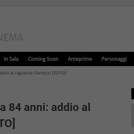
In Sala
Coming Soon
Anteprime
Personaggi
addio al ragionier Fantozzi [FOTO]
a 84 anni: addio al
OTO]