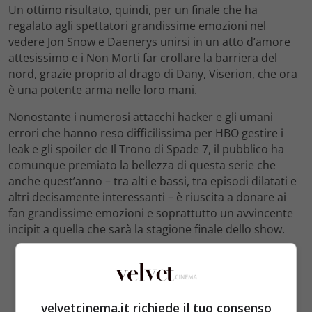
Un ottimo risultato, quindi, per un finale che ha
regalato agli spettatori grandissime emozioni nel
vedere Jon Snow e Daenerys unirsi in un atto d’amore
attesissimo e i Non Morti far crollare la barriera del
nord, grazie proprio al drago di Dany, Viserion, che ora
è una potente arma nelle loro mani.
Nonostante i numerosi attacchi hacker e gli umani
errori che hanno reso difficilissima per HBO gestire i
leak e gli spoiler de Il Trono di Spade 7, il pubblico ha
comunque premiato la bellezza di questa serie che
anche quest’anno – tra alti e bassi, tra episodi dilatati e
altri decisamente interessanti – è riuscita a donare ai
fan grandissime emozioni e soprattutto un avvincente
incipit a quella che sarà la stagione finale dello show.
velvetcinema.it richiede il tuo consenso