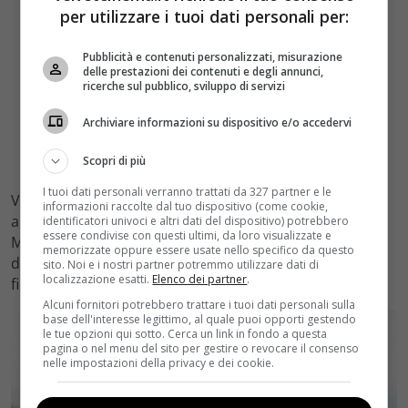
per utilizzare i tuoi dati personali per:
Pubblicità e contenuti personalizzati, misurazione
delle prestazioni dei contenuti e degli annunci,
ricerche sul pubblico, sviluppo di servizi
Archiviare informazioni su dispositivo e/o accedervi
Scopri di più
I tuoi dati personali verranno trattati da 327 partner e le
Vi ricordiamo, infatti, che la serie liberamente ispirata
informazioni raccolte dal tuo dispositivo (come cookie,
alle Cronache del Ghiaccio e del Fuoco di George R.R.
identificatori univoci e altri dati del dispositivo) potrebbero
essere condivise con questi ultimi, da loro visualizzate e
Martin, chiuderà con la prossima stagione che
memorizzate oppure essere usate nello specifico da questo
dovrebbe andare in onda verso la
fine del 2018
, con il
sito. Noi e i nostri partner potremmo utilizzare dati di
localizzazione esatti.
Elenco dei partner
.
finale in onda nelle
prime settimane del 2019
.
Alcuni fornitori potrebbero trattare i tuoi dati personali sulla
base dell'interesse legittimo, al quale puoi opporti gestendo
le tue opzioni qui sotto. Cerca un link in fondo a questa
pagina o nel menu del sito per gestire o revocare il consenso
nelle impostazioni della privacy e dei cookie.