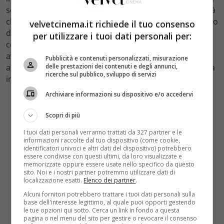
sentimenti per l’ex marito, Teddy ovviamente non vorrà
che suo figlio cresca senza un padre e Owen sarà messo
velvetcinema.it richiede il tuo consenso
di fronte ad una dura scelta. Ancora non si hanno
per utilizzare i tuoi dati personali per:
conferme di quello appena detto ma sembrerebbe
avere delle basi fondate. Non possiamo fare altro che
Pubblicità e contenuti personalizzati, misurazione
delle prestazioni dei contenuti e degli annunci,
attendere le nuove anticipazioni e ovviamente la messa
ricerche sul pubblico, sviluppo di servizi
in onda dei prossimi mesi.
Archiviare informazioni su dispositivo e/o accedervi
Scopri di più
I tuoi dati personali verranno trattati da 327 partner e le
informazioni raccolte dal tuo dispositivo (come cookie,
identificatori univoci e altri dati del dispositivo) potrebbero
essere condivise con questi ultimi, da loro visualizzate e
memorizzate oppure essere usate nello specifico da questo
sito. Noi e i nostri partner potremmo utilizzare dati di
localizzazione esatti.
Elenco dei partner
.
Alcuni fornitori potrebbero trattare i tuoi dati personali sulla
base dell'interesse legittimo, al quale puoi opporti gestendo
le tue opzioni qui sotto. Cerca un link in fondo a questa
pagina o nel menu del sito per gestire o revocare il consenso