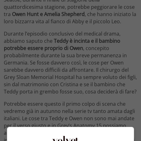
quattordicesima stagione, potrebbe peggiorare le cose
tra
Owen Hunt e Amelia Shepherd
, che hanno iniziato la
loro bizzarra vita al fianco di Abby e il piccolo Leo.
Durante l’episodio conclusivo del medical drama,
abbiamo saputo che
Teddy è incinta e il bambino
potrebbe essere proprio di Owen
, concepito
probabilmente durante la sua breve permanenza in
Germania. Se fosse davvero così, le cose per Owen
sarebbe davvero difficili da affrontare. Il chirurgo del
Grey Sloan Memorial Hospital ha sempre voluto dei figli,
sin dal matrimonio con Cristina e se il bambino che
Teddy porta in grembo fosse suo, cosa deciderà di fare?
Potrebbe essere questo il primo colpo di scena che
vedremo già in autunno nella serie tv tanto amata dagli
italiani. Le cose tra Teddy e Owen non sono mai andate
per il verso giusto e in Grey’s Anatomy 15 possiamo
aspettarci l’inizio di un arco narrativo molto
interessante, in cui Amelia ha iniziato a provare dei veri