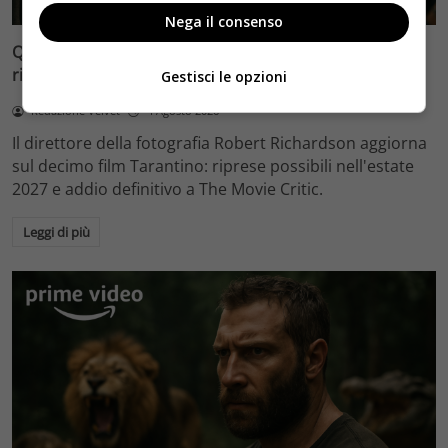
Nega il consenso
Quentin Tarantino e il decimo film: Robert Richardson
rivela riprese forse nel 2027 e l’addio a The Movie Critic
Gestisci le opzioni
Redazione Velvet
4 Agosto 2026
Il direttore della fotografia Robert Richardson aggiorna
sul decimo film Tarantino: riprese possibili nell'estate
2027 e addio definitivo a The Movie Critic.
Leggi di più