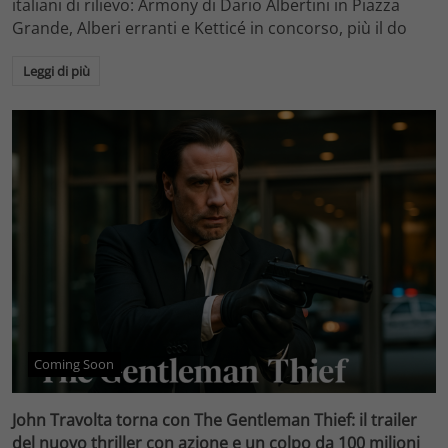
italiani di rilievo: Armony di Dario Albertini in Piazza
Grande, Alberi erranti e Ketticé in concorso, più il do
Leggi di più
Coming Soon
John Travolta torna con The Gentleman Thief: il trailer
del nuovo thriller con azione e un colpo da 100 milioni