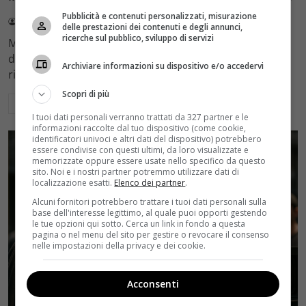
Pubblicità e contenuti personalizzati, misurazione
Redazione Velvet
4 Agosto 2026
delle prestazioni dei contenuti e degli annunci,
ricerche sul pubblico, sviluppo di servizi
Mediaset sceglie di mantenere Gerry Scotti e La Ruota
della Fortuna nell'access prime time estivo di Canale 5,
Archiviare informazioni su dispositivo e/o accedervi
rinviando a dicembre il debutto di Enrico Pa
Scopri di più
Leggi di più
I tuoi dati personali verranno trattati da 327 partner e le
informazioni raccolte dal tuo dispositivo (come cookie,
identificatori univoci e altri dati del dispositivo) potrebbero
essere condivise con questi ultimi, da loro visualizzate e
memorizzate oppure essere usate nello specifico da questo
sito. Noi e i nostri partner potremmo utilizzare dati di
localizzazione esatti.
Elenco dei partner
.
Alcuni fornitori potrebbero trattare i tuoi dati personali sulla
base dell'interesse legittimo, al quale puoi opporti gestendo
le tue opzioni qui sotto. Cerca un link in fondo a questa
pagina o nel menu del sito per gestire o revocare il consenso
nelle impostazioni della privacy e dei cookie.
Acconsenti
Rumors