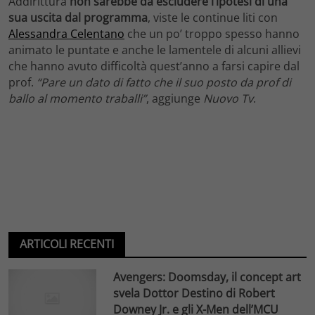
Addirittura
non sarebbe da escludere l’ipotesi di una
sua uscita dal programma
, viste le continue liti con
Alessandra Celentano
che un po’ troppo spesso hanno
animato le puntate e anche le lamentele di alcuni allievi
che hanno avuto difficoltà quest’anno a farsi capire dal
prof.
“Pare un dato di fatto che il suo posto da prof di
ballo al momento traballi”
, aggiunge
Nuovo Tv
.
ARTICOLI RECENTI
Avengers: Doomsday, il concept art
svela Dottor Destino di Robert
Downey Jr. e gli X-Men dell’MCU