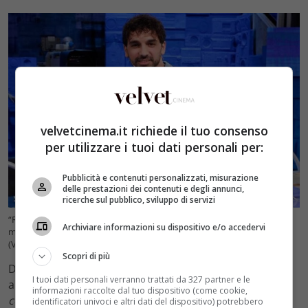
velvetcinema.it richiede il tuo consenso
per utilizzare i tuoi dati personali per:
Pubblicità e contenuti personalizzati, misurazione
delle prestazioni dei contenuti e degli annunci,
ricerche sul pubblico, sviluppo di servizi
“Rapporti tesi con Maria”: ad Amici è bufera tra la conduttrice ed un
Archiviare informazioni su dispositivo e/o accedervi
membro del cast – Credits: Instagram @todaroraimondo
(VelvetCinema.it)
Scopri di più
Dalla scorsa edizione è approdato nel corpo docenti
I tuoi dati personali verranno trattati da 327 partner e le
anche
Raimondo Todaro
, ex volto storico di
Ballando
informazioni raccolte dal tuo dispositivo (come cookie,
con le stelle
e maestro di latino americano di
identificatori univoci e altri dati del dispositivo) potrebbero