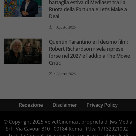
battaglia estiva di Mediaset tra La
Ruota della Fortuna e Let’s Make a
Deal
4 Agosto 2026
Quentin Tarantino e il decimo film:
Robert Richardson rivela riprese
forse nel 2027 e l’addio a The Movie
Critic
4 Agosto 2026
Redazione
Disclaimer
Privacy Policy
© Copyright 2025 VelvetCinema.it proprietà di Jws Media
Srl - Via Cavour 310 - 00184 Roma - P.Iva 17132921002 -
Testata Giornalistica registrata presso il Tribunale di