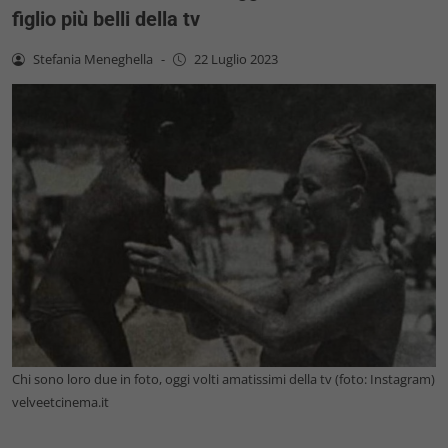
figlio più belli della tv
Stefania Meneghella
-
22 Luglio 2023
Chi sono loro due in foto, oggi volti amatissimi della tv (foto: Instagram)
velveetcinema.it