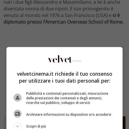
nati i due figli Alessandro e Massimiliano, e lei è anche
diventata nonna di due nipoti. Il suo primogenito è
venuto al mondo nel 1976 a San Francisco (USA) e
si è
diplomato presso l’American Overseas School of Rome.
velvetcinema.it richiede il tuo consenso
per utilizzare i tuoi dati personali per:
Pubblicità e contenuti personalizzati, misurazione
delle prestazioni dei contenuti e degli annunci,
ricerche sul pubblico, sviluppo di servizi
Archiviare informazioni su dispositivo e/o accedervi
Scopri di più