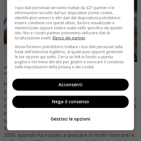
I tuoi dati personali verranno trattati da 327 partner e le
informazioni raccolte dal tuo dispositivo (come cookie,
identificatori univoci e altri dati del dispositivo) potrebbero
essere condivise con questi ultimi, da loro visualizzate e
memorizzate oppure essere usate nello specifico da questo
sito. Noi e i nostri partner potremmo utilizzare dati di
localizzazione esatti.
Elenco dei partner
.
Alcuni fornitori potrebbero trattare i tuoi dati personali sulla
base dell'interesse legittimo, al quale puoi opporti gestendo
le tue opzioni qui sotto. Cerca un link in fondo a questa
pagina o nel menu del sito per gestire o revocare il consenso
nelle impostazioni della privacy e dei cookie.
Alessandro Borghese con la mamma Barbara Bouchet (foto: Ansa)
velvetcinema.it
Ha poi iniziato a lavorare sulle navi da crociera e ha
Acconsenti
imparato i primi segreti culinari, lavorando in primis
come lavapiatti e poi come sous-chef in alcuni ristoranti
Nega il consenso
italiani.
Borghese si è inoltre trasferito a Londra e Parigi
,
e si è formato in Italia come sommelier: dopodiché, si è
Gestisci le opzioni
spostato a New York dove ha lavorato come cuoco e
sommelier. Il suo ritorno in Italia è invece avvenuto nel
2000, quando ha iniziato a lavorare in molti ristoranti e