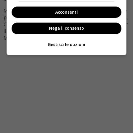
Mentre è sul palco dell’Ambigù,
Francisca annuncia che
Acconsenti
per amore di Gabriel non canterà più al Teatro
. Intanto,
Celia e Aurora sono sempre più vicine e continuano con
Nega il consenso
il loro piano per ingannare il dottor Uribe. Al fronte,
Marina rischia la vita e
Cristobal uccide Ahmed
.
Gestisci le opzioni