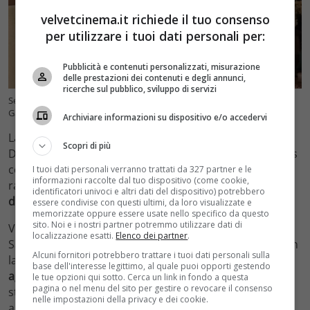
velvetcinema.it richiede il tuo consenso
per utilizzare i tuoi dati personali per:
Pubblicità e contenuti personalizzati, misurazione
delle prestazioni dei contenuti e degli annunci,
ricerche sul pubblico, sviluppo di servizi
Sei sorelle, anticipazioni dal 31 al 4 agosto: delusione in arrivo per
Gabriel – Credits: Raiplay (VelvetCinema.it)
Archiviare informazioni su dispositivo e/o accedervi
La nuova proprietaria della spilla di Salvador chiede a
Scopri di più
Diana una cifra altissima per ridargliela. Donna Dolores
consiglia a Blanca di chiedere ad Adela di non
I tuoi dati personali verranno trattati da 327 partner e le
informazioni raccolte dal tuo dispositivo (come cookie,
raccogliere più fondi per l’orfanotrofio e ciò porterà
le
identificatori univoci e altri dati del dispositivo) potrebbero
due sorelle a discutere animatamente
.
essere condivise con questi ultimi, da loro visualizzate e
memorizzate oppure essere usate nello specifico da questo
sito. Noi e i nostri partner potremmo utilizzare dati di
Vedendo Diana e Alonso molto in armonia, alla mente
localizzazione esatti.
Elenco dei partner
.
Salvador tornano alcuni ricordi dei momenti vissuti con
Alcuni fornitori potrebbero trattare i tuoi dati personali sulla
la giovane e
ciò scatena la sua gelosia inducendolo ad
base dell'interesse legittimo, al quale puoi opporti gestendo
aggredire fisicamente il rivale
. Francisca continua a
le tue opzioni qui sotto. Cerca un link in fondo a questa
pagina o nel menu del sito per gestire o revocare il consenso
stare in casa di Blanca, ma quest’ultima non lo ha
nelle impostazioni della privacy e dei cookie.
ancora rivelato a Rodolfo che però scopre tutto.