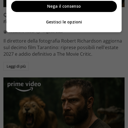
Nega il consenso
Quentin Tarantino e il decimo film: Robert Richardson
rivela riprese forse nel 2027 e l’addio a The Movie Critic
Gestisci le opzioni
Redazione Velvet
4 Agosto 2026
Il direttore della fotografia Robert Richardson aggiorna
sul decimo film Tarantino: riprese possibili nell'estate
2027 e addio definitivo a The Movie Critic.
Leggi di più