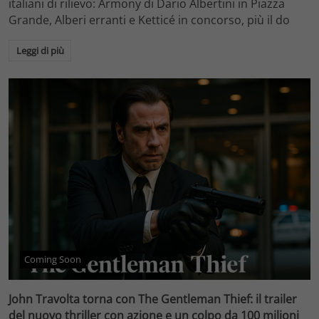
italiani di rilievo: Armony di Dario Albertini in Piazza
Grande, Alberi erranti e Ketticé in concorso, più il do
Leggi di più
Coming Soon
John Travolta torna con The Gentleman Thief: il trailer
del nuovo thriller con azione e un colpo da 100 milioni