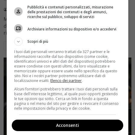
Pubblicità e contenuti personalizzati, misurazione
Redazione Velvet
4 Agosto 2026
delle prestazioni dei contenuti e degli annunci,
ricerche sul pubblico, sviluppo di servizi
Mediaset sceglie di mantenere Gerry Scotti e La Ruota
della Fortuna nell'access prime time estivo di Canale 5,
Archiviare informazioni su dispositivo e/o accedervi
rinviando a dicembre il debutto di Enrico Pa
Scopri di più
Leggi di più
I tuoi dati personali verranno trattati da 327 partner e le
informazioni raccolte dal tuo dispositivo (come cookie,
identificatori univoci e altri dati del dispositivo) potrebbero
essere condivise con questi ultimi, da loro visualizzate e
memorizzate oppure essere usate nello specifico da questo
sito. Noi e i nostri partner potremmo utilizzare dati di
localizzazione esatti.
Elenco dei partner
.
Alcuni fornitori potrebbero trattare i tuoi dati personali sulla
base dell'interesse legittimo, al quale puoi opporti gestendo
le tue opzioni qui sotto. Cerca un link in fondo a questa
pagina o nel menu del sito per gestire o revocare il consenso
nelle impostazioni della privacy e dei cookie.
Acconsenti
Rumors