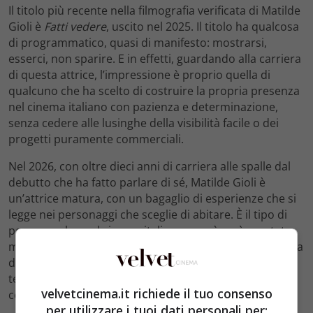
Il titolo più recente nella filmografia verificata di Matilde
Gioli è
Fatti vedere
, uscito nel 2025. Il titolo ha qualcosa
di programmatico, quasi di manifesto: mostrarsi,
esserci, non sparire. E in effetti, guardando alla carriera
di questa attrice, l’impressione è proprio quella di
qualcuno che ha scelto di costruire la propria presenza
nel cinema italiano con pazienza e determinazione,
senza cedere alle lusinghe della visibilità facile o dei
progetti puramente commerciali.
Nel 2026, con oltre dieci anni di carriera alle spalle dal
debutto che ha fatto parlare di sé, Matilde Gioli è
un’attrice matura, con un bagaglio di esperienze che si
legge nei personaggi che sceglie di abitare. È il tipo di
percorso che, nel cinema italiano, non è così scontato:
molti esordi brillanti si perdono nel tempo, travolti dalla
difficoltà di trovare progetti all’altezza o dalla
tentazione di inseguire la popolarità televisiva a tutti i
velvetcinema.it richiede il tuo consenso
costi.
per utilizzare i tuoi dati personali per: