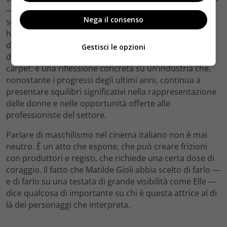
— è la sua disponibilità a prendere posizione su temi
Nega il consenso
scomodi. In un’intervista rilasciata a
Elle Italia
, l’attrice
ha affrontato apertamente il tema del femminismo e
del maschilismo nel cinema italiano. Non si tratta di
Gestisci le opzioni
dichiarazioni generiche o di politically correct da red
carpet: è una riflessione concreta su un’industria che,
nonostante i progressi degli ultimi anni, continua a
presentare squilibri significativi nella rappresentazione
delle donne e nelle opportunità offerte alle
professioniste del settore.
Parlare di maschilismo nel cinema italiano non è mai
neutro. È un atto che espone, che può creare frizioni
con produttori e registi, che richiede una certa dose di
coraggio. Il fatto che Matilde Gioli abbia scelto di farlo —
e di farlo su una testata di grande visibilità come Elle —
dice qualcosa di importante su chi è questa attrice al di
là dei personaggi che interpreta.