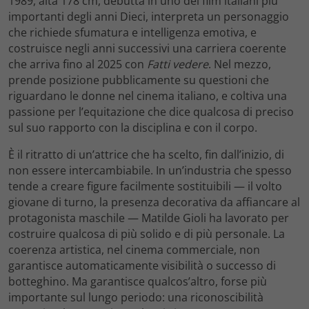
1989, alta 178 cm, debutta in uno dei film italiani più
importanti degli anni Dieci, interpreta un personaggio
che richiede sfumatura e intelligenza emotiva, e
costruisce negli anni successivi una carriera coerente
che arriva fino al 2025 con
Fatti vedere
. Nel mezzo,
prende posizione pubblicamente su questioni che
riguardano le donne nel cinema italiano, e coltiva una
passione per l’equitazione che dice qualcosa di preciso
sul suo rapporto con la disciplina e con il corpo.
È il ritratto di un’attrice che ha scelto, fin dall’inizio, di
non essere intercambiabile. In un’industria che spesso
tende a creare figure facilmente sostituibili — il volto
giovane di turno, la presenza decorativa da affiancare al
protagonista maschile — Matilde Gioli ha lavorato per
costruire qualcosa di più solido e di più personale. La
coerenza artistica, nel cinema commerciale, non
garantisce automaticamente visibilità o successo di
botteghino. Ma garantisce qualcos’altro, forse più
importante sul lungo periodo: una riconoscibilità