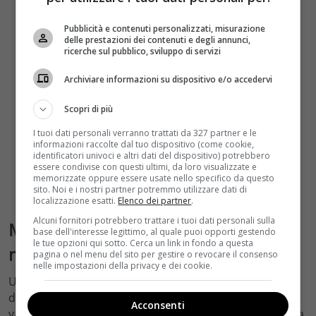
Pubblicità e contenuti personalizzati, misurazione
delle prestazioni dei contenuti e degli annunci,
ricerche sul pubblico, sviluppo di servizi
Archiviare informazioni su dispositivo e/o accedervi
Scopri di più
I tuoi dati personali verranno trattati da 327 partner e le
informazioni raccolte dal tuo dispositivo (come cookie,
identificatori univoci e altri dati del dispositivo) potrebbero
essere condivise con questi ultimi, da loro visualizzate e
memorizzate oppure essere usate nello specifico da questo
sito. Noi e i nostri partner potremmo utilizzare dati di
localizzazione esatti.
Elenco dei partner
.
Alcuni fornitori potrebbero trattare i tuoi dati personali sulla
Matilde Gioli attrice e il dibattito sul
base dell'interesse legittimo, al quale puoi opporti gestendo
le tue opzioni qui sotto. Cerca un link in fondo a questa
maschilismo nel cinema italiano
pagina o nel menu del sito per gestire o revocare il consenso
nelle impostazioni della privacy e dei cookie.
Uno degli aspetti più interessanti della figura pubblica
di Matilde Gioli — e uno dei motivi per cui parlare di lei
Acconsenti
va ben oltre la semplice rassegna dei titoli in filmografia