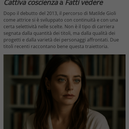
Cattiva coscienza
a
Fatti vedere
Dopo il debutto del 2013, il percorso di Matilde Gioli
come attrice si è sviluppato con continuità e con una
certa selettività nelle scelte. Non è il tipo di carriera
segnata dalla quantità dei titoli, ma dalla qualità dei
progetti e dalla varietà dei personaggi affrontati. Due
titoli recenti raccontano bene questa traiettoria.