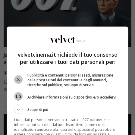
Film e Serie Tv
Personaggi
Primo Piano
velvetcinema.it richiede il tuo consenso
James Bond, futuro nebuloso: “Nuovo film? Strada
per utilizzare i tuoi dati personali per:
ancora lunga…”
Daniele Rocca
24 Ottobre 2023
Pubblicità e contenuti personalizzati, misurazione
delle prestazioni dei contenuti e degli annunci,
La questione James Bond è tutta ancora da decifrare e
ricerche sul pubblico, sviluppo di servizi
certezze non ce ne sono…
Archiviare informazioni su dispositivo e/o accedervi
Leggi di più
Scopri di più
I tuoi dati personali verranno trattati da 327 partner e le
informazioni raccolte dal tuo dispositivo (come cookie,
identificatori univoci e altri dati del dispositivo) potrebbero
essere condivise con questi ultimi, da loro visualizzate e