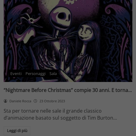
Eventi
Personaggi
Sala
“Nightmare Before Christmas” compie 30 anni. E torna…
Daniele Rocca
23 Ottobre 2023
Sta per tornare nelle sale il grande classico
d’animazione basato sul soggetto di Tim Burton…
Leggi di più