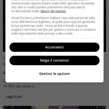
memorizzate oppure essere usate nello specifico da questo
sito. Noi e i nostri partner potremmo utilizzare dati di
localizzazione esatti.
Elenco dei partner
.
Alcuni fornitori potrebbero trattare i tuoi dati personali sulla
base dell'interesse legittimo, al quale puoi opporti gestendo
le tue opzioni qui sotto. Cerca un link in fondo a questa
pagina o nel menu del sito per gestire o revocare il consenso
nelle impostazioni della privacy e dei cookie.
Film e Serie Tv
Home Video
Primo Piano
Acconsenti
10 capolavori Usa per rendere unico (e spaventoso) il
Nega il consenso
tuo Halloween!
Daniele Rocca
23 Ottobre 2023
Gestisci le opzioni
La notte più paurosa dell'anno è alle porte e se volete
10 film da vedere…
Leggi di più