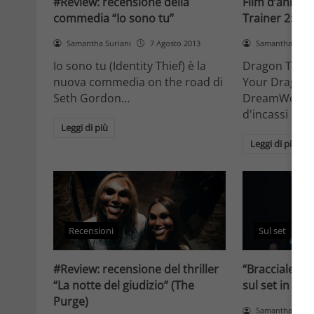
#Review: recensione della
Film d’anima
commedia “Io sono tu”
Trainer 2: trai
Samantha Suriani
7 Agosto 2013
Samantha Suria
Io sono tu (Identity Thief) è la
Dragon Train
nuova commedia on the road di
Your Dragon) 
Seth Gordon…
DreamWorks
d'incassi nel
Leggi di più
Leggi di più
Recensioni
Sul set
#Review: recensione del thriller
“Braccialetti 
“La notte del giudizio” (The
sul set in Pug
Purge)
Samantha Suria