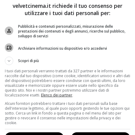
zione, Dragon
“Come ti spaccio la famiglia”: la
velvetcinema.it richiede il tuo consenso per
ler italiano
trama e il trailer in italiano
utilizzare i tuoi dati personali per:
ni
6 Agosto 2013
Samantha Suriani
1 Agosto 2013
Pubblicità e contenuti personalizzati, misurazione delle
er (How to Train
Sfida di striptease al cinema: se
prestazioni dei contenuti e degli annunci, ricerche sul pubblico,
è un film della
da una parte abbiamo Gwyneth
sviluppo di servizi
 campione
Paltrow in Thanks For Sharing…
Archiviare informazioni su dispositivo e/o accedervi
…
Leggi di più
Scopri di più
I tuoi dati personali verranno trattati da 327 partner e le informazioni
raccolte dal tuo dispositivo (come cookie, identificatori univoci e altri dati
del dispositivo) potrebbero essere condivise con questi ultimi, da loro
visualizzate e memorizzate oppure essere usate nello specifico da
questo sito. Noi e i nostri partner potremmo utilizzare dati di
localizzazione esatti.
Elenco dei partner
.
Bomba
Alcuni fornitori potrebbero trattare i tuoi dati personali sulla base
dell'interesse legittimo, al quale puoi opporti gestendo le tue opzioni qui
sotto. Cerca un link in fondo a questa pagina o nel menu del sito per
rossi”: Laura Chiatti
#Review: recensione di
gestire o revocare il consenso nelle impostazioni della privacy e dei
lia
Wolverine – L’immortale
cookie.
ni
30 Luglio 2013
Samantha Suriani
25 Luglio 2013