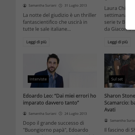
Samantha Suriani
31 Luglio 2013
Laura Chiatti
La notte del giudizio è un thriller
settimana sar
fantascientifico che uscirà in
serie tv Bracc
tutte le sale italiane…
da Giacomo
Leggi di più
Leggi di più
Interviste
Sul set
Edoardo Leo: “Dai miei errori ho
Sharon Stone
imparato davvero tanto”
Scamarcio: ba
Avati
Samantha Suriani
24 Luglio 2013
Samantha Suria
Dopo il grande successo di
"Buongiorno papà", Edoardo
Il fascino di