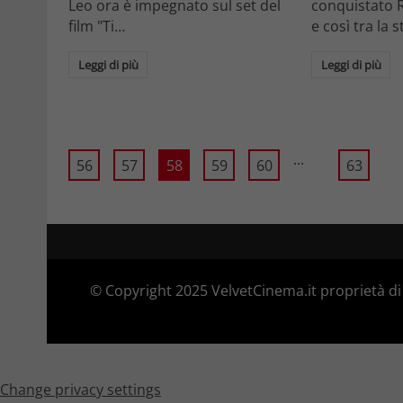
Leo ora è impegnato sul set del
conquistato 
film "Ti…
e così tra la 
Leggi di più
Leggi di più
...
56
57
58
59
60
63
© Copyright 2025 VelvetCinema.it proprietà di 
Change privacy settings