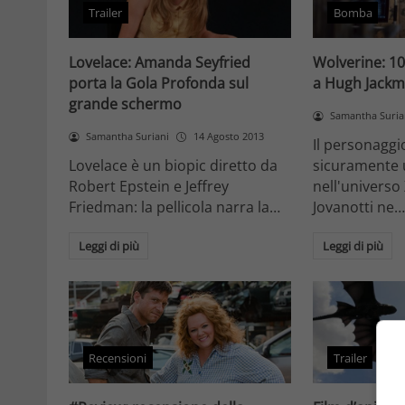
Trailer
Bomba
Lovelace: Amanda Seyfried
Wolverine: 100
porta la Gola Profonda sul
a Hugh Jackma
grande schermo
Samantha Suria
Samantha Suriani
14 Agosto 2013
Il personaggi
Lovelace è un biopic diretto da
sicuramente 
Robert Epstein e Jeffrey
nell'universo
Friedman: la pellicola narra la…
Jovanotti ne
Leggi di più
Leggi di più
Recensioni
Trailer