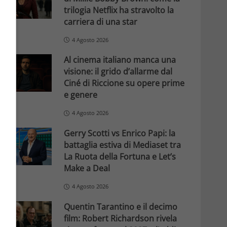
trilogia Netflix ha stravolto la
carriera di una star
4 Agosto 2026
Al cinema italiano manca una
visione: il grido d’allarme dal
Ciné di Riccione su opere prime
e genere
4 Agosto 2026
Gerry Scotti vs Enrico Papi: la
battaglia estiva di Mediaset tra
La Ruota della Fortuna e Let’s
Make a Deal
4 Agosto 2026
Quentin Tarantino e il decimo
film: Robert Richardson rivela