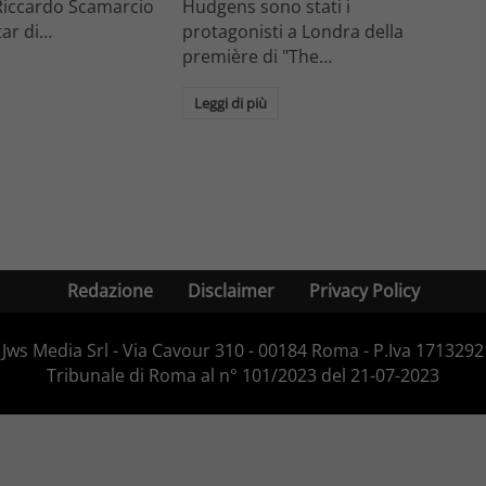
Riccardo Scamarcio
Hudgens sono stati i
star di…
protagonisti a Londra della
première di "The…
Leggi di più
Redazione
Disclaimer
Privacy Policy
Jws Media Srl - Via Cavour 310 - 00184 Roma - P.Iva 171329210
Tribunale di Roma al n° 101/2023 del 21-07-2023