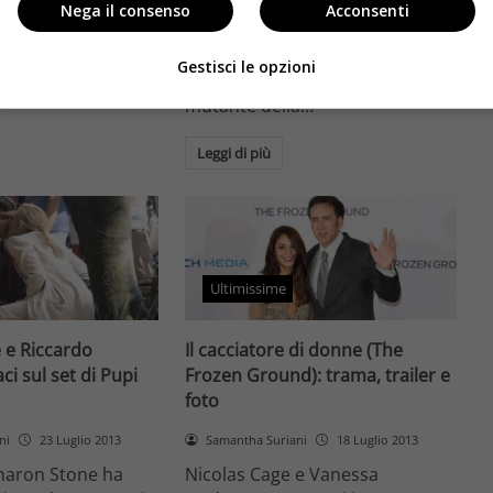
Nega il consenso
Acconsenti
 dalla prossima
Finalmente l'attesa è terminata.
à sul set della
Oggi in tutte le sale uscirà
Gestisci le opzioni
ialetti rossi diretta
Wolverine - L'immortale. Il
…
mutante della…
Leggi di più
Ultimissime
 e Riccardo
Il cacciatore di donne (The
ci sul set di Pupi
Frozen Ground): trama, trailer e
foto
ni
23 Luglio 2013
Samantha Suriani
18 Luglio 2013
 Sharon Stone ha
Nicolas Cage e Vanessa