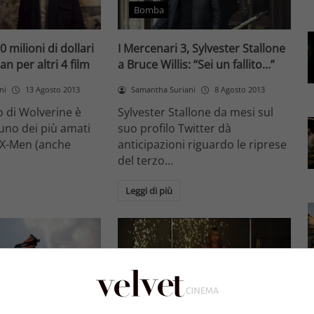
Bomba
 milioni di dollari
I Mercenari 3, Sylvester Stallone
n per altri 4 film
a Bruce Willis: “Sei un fallito…”
ni
13 Agosto 2013
Samantha Suriani
8 Agosto 2013
o di Wolverine è
Sylvester Stallone da mesi sul
uno dei più amati
suo profilo Twitter dà
 X-Men (anche
anticipazioni riguardo le riprese
…
del terzo…
Leggi di più
Trailer