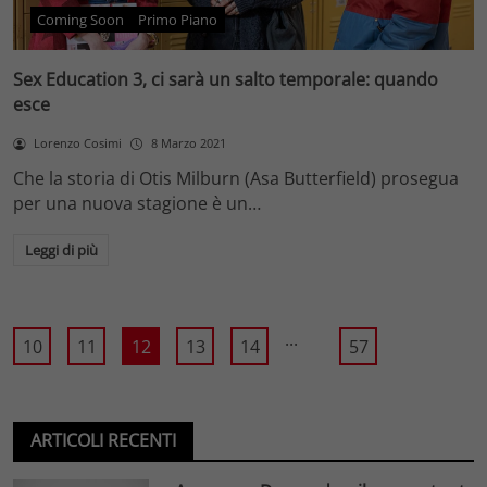
Coming Soon
Primo Piano
Sex Education 3, ci sarà un salto temporale: quando
esce
Lorenzo Cosimi
8 Marzo 2021
Che la storia di Otis Milburn (Asa Butterfield) prosegua
per una nuova stagione è un…
Leggi di più
...
10
11
12
13
14
57
ARTICOLI RECENTI