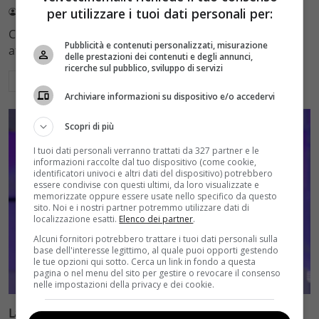
per utilizzare i tuoi dati personali per:
Lorenzo Cosimi
16 Marzo 2021
Che l'Italia sia sempre più lanciata nello streaming
Pubblicità e contenuti personalizzati, misurazione
attraverso la realizzazione di contenuti originali è…
delle prestazioni dei contenuti e degli annunci,
ricerche sul pubblico, sviluppo di servizi
Leggi di più
Archiviare informazioni su dispositivo e/o accedervi
Scopri di più
I tuoi dati personali verranno trattati da 327 partner e le
informazioni raccolte dal tuo dispositivo (come cookie,
identificatori univoci e altri dati del dispositivo) potrebbero
essere condivise con questi ultimi, da loro visualizzate e
memorizzate oppure essere usate nello specifico da questo
sito. Noi e i nostri partner potremmo utilizzare dati di
localizzazione esatti.
Elenco dei partner
.
Alcuni fornitori potrebbero trattare i tuoi dati personali sulla
base dell'interesse legittimo, al quale puoi opporti gestendo
le tue opzioni qui sotto. Cerca un link in fondo a questa
pagina o nel menu del sito per gestire o revocare il consenso
Coming Soon
Primo Piano
nelle impostazioni della privacy e dei cookie.
La famiglia Agnelli diventa una serie: Ginevra Elkann a