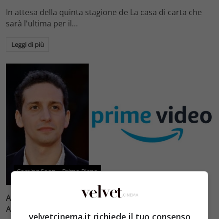
In attesa della quinta stagione de La casa di carta che
sarà l'ultima per il…
Leggi di più
Coming Soon
Primo Piano
Amazon Prime Video, “Anni da cane” è il primo film
Amazon Original italiano
velvetcinema.it richiede il tuo consenso