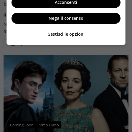
Acconsenti
lavoro
Lorenzo Cosimi
15 Marzo 2021
Nega il consenso
Nipote del celebre Gianni Agnelli, che il 12 marzo
avrebbe compiuto cento anni, Ginevra Elkann…
Gestisci le opzioni
Leggi di più
Coming Soon
Primo Piano