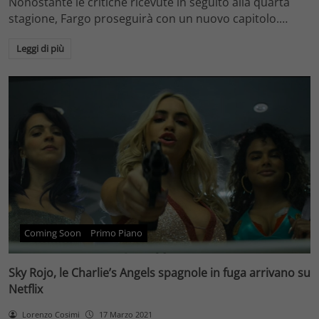
Nonostante le critiche ricevute in seguito alla quarta
stagione, Fargo proseguirà con un nuovo capitolo.…
Leggi di più
Coming Soon
Primo Piano
Sky Rojo, le Charlie’s Angels spagnole in fuga arrivano su
Netflix
Lorenzo Cosimi
17 Marzo 2021