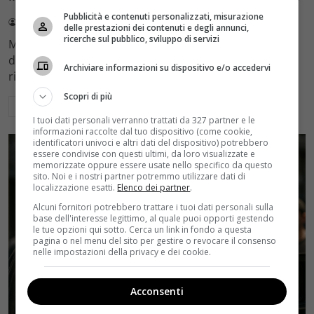
Pubblicità e contenuti personalizzati, misurazione
Redazione Velvet
4 Agosto 2026
delle prestazioni dei contenuti e degli annunci,
ricerche sul pubblico, sviluppo di servizi
Mediaset sceglie di mantenere Gerry Scotti e La Ruota
della Fortuna nell'access prime time estivo di Canale 5,
Archiviare informazioni su dispositivo e/o accedervi
rinviando a dicembre il debutto di Enrico Pa
Scopri di più
Leggi di più
I tuoi dati personali verranno trattati da 327 partner e le
informazioni raccolte dal tuo dispositivo (come cookie,
identificatori univoci e altri dati del dispositivo) potrebbero
essere condivise con questi ultimi, da loro visualizzate e
memorizzate oppure essere usate nello specifico da questo
sito. Noi e i nostri partner potremmo utilizzare dati di
localizzazione esatti.
Elenco dei partner
.
Alcuni fornitori potrebbero trattare i tuoi dati personali sulla
base dell'interesse legittimo, al quale puoi opporti gestendo
le tue opzioni qui sotto. Cerca un link in fondo a questa
pagina o nel menu del sito per gestire o revocare il consenso
nelle impostazioni della privacy e dei cookie.
Acconsenti
Rumors