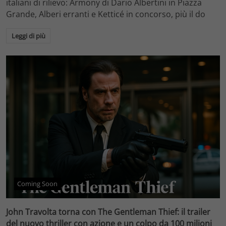
italiani di rilievo: Armony di Dario Albertini in Piazza
Grande, Alberi erranti e Ketticé in concorso, più il do
Leggi di più
Coming Soon
John Travolta torna con The Gentleman Thief: il trailer
del nuovo thriller con azione e un colpo da 100 milioni