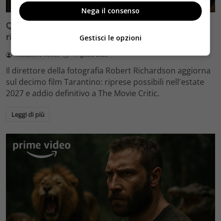
Nega il consenso
Quentin Tarantino e il decimo film: Robert Richardson
rivela riprese forse nel 2027 e l’addio a The Movie Critic
Gestisci le opzioni
Redazione Velvet
4 Agosto 2026
Il direttore della fotografia Robert Richardson aggiorna
sul decimo film Tarantino: riprese possibili nell'estate
2027 e addio definitivo a The Movie Critic.
Leggi di più