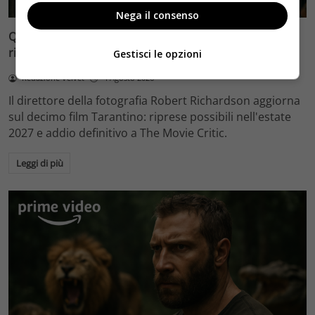
Nega il consenso
Quentin Tarantino e il decimo film: Robert Richardson
rivela riprese forse nel 2027 e l’addio a The Movie Critic
Gestisci le opzioni
Redazione Velvet
4 Agosto 2026
Il direttore della fotografia Robert Richardson aggiorna
sul decimo film Tarantino: riprese possibili nell'estate
2027 e addio definitivo a The Movie Critic.
Leggi di più