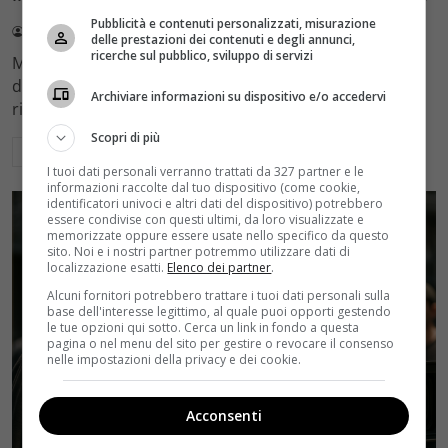
Pubblicità e contenuti personalizzati, misurazione
Redazione Velvet
4 Agosto 2026
delle prestazioni dei contenuti e degli annunci,
ricerche sul pubblico, sviluppo di servizi
Mediaset sceglie di mantenere Gerry Scotti e La Ruota
della Fortuna nell'access prime time estivo di Canale 5,
Archiviare informazioni su dispositivo e/o accedervi
rinviando a dicembre il debutto di Enrico Pa
Scopri di più
Leggi di più
I tuoi dati personali verranno trattati da 327 partner e le
informazioni raccolte dal tuo dispositivo (come cookie,
identificatori univoci e altri dati del dispositivo) potrebbero
essere condivise con questi ultimi, da loro visualizzate e
memorizzate oppure essere usate nello specifico da questo
sito. Noi e i nostri partner potremmo utilizzare dati di
localizzazione esatti.
Elenco dei partner
.
Alcuni fornitori potrebbero trattare i tuoi dati personali sulla
base dell'interesse legittimo, al quale puoi opporti gestendo
le tue opzioni qui sotto. Cerca un link in fondo a questa
pagina o nel menu del sito per gestire o revocare il consenso
nelle impostazioni della privacy e dei cookie.
Acconsenti
Rumors