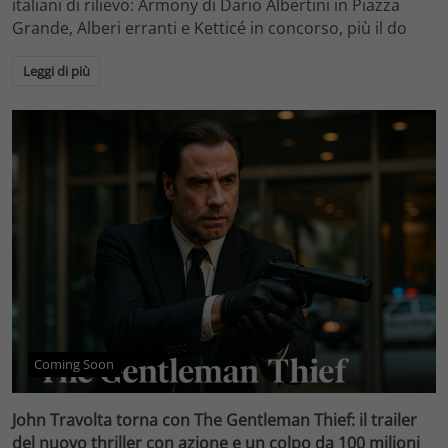
italiani di rilievo: Armony di Dario Albertini in Piazza
Grande, Alberi erranti e Ketticé in concorso, più il do
Leggi di più
Coming Soon
John Travolta torna con The Gentleman Thief: il trailer
del nuovo thriller con azione e un colpo da 100 milioni