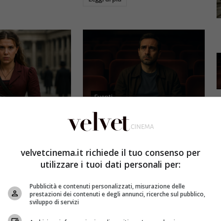
Eventi
3 e il grande salto
Al cinema italiano manca una
by Brown: come la
visione: il grido d’allarme dal
x ha stravolto la
Ciné di Riccione su opere prime
velvetcinema.it richiede il tuo consenso per
a star
e genere
utilizzare i tuoi dati personali per:
et
4 Agosto 2026
Redazione Velvet
4 Agosto 2026
Pubblicità e contenuti personalizzati, misurazione delle
mes 3, Millie
Il cinema italiano opere prime
prestazioni dei contenuti e degli annunci, ricerche sul pubblico,
compie un salto
affronta una crisi strutturale:
sviluppo di servizi
llywood.
poche new entry, scarso