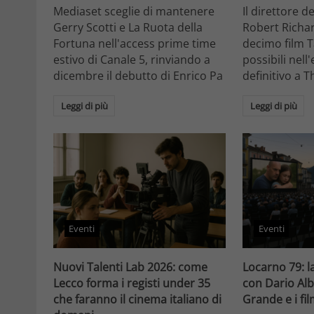
Mediaset sceglie di mantenere
Il direttore d
Gerry Scotti e La Ruota della
Robert Richa
Fortuna nell'access prime time
decimo film T
estivo di Canale 5, rinviando a
possibili nell
dicembre il debutto di Enrico Pa
definitivo a T
Leggi di più
Leggi di più
Eventi
Eventi
Nuovi Talenti Lab 2026: come
Locarno 79: la
Lecco forma i registi under 35
con Dario Alb
che faranno il cinema italiano di
Grande e i fi