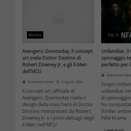
Bomba
Pay Tv
Avengers: Doomsday, il concept
Unfamiliar, il 
art svela Dottor Destino di
spionaggio te
Robert Downey Jr. e gli X-Men
perfetto per 
dell’MCU
Redazione Velv
Redazione Velvet
5 Agosto 2026
Scopri Unfami
Il concept art ufficiale di
unfamiliar net
Avengers: Doomsday rivela il
di spionaggio
design della maschera di Dottor
ha conquistat
Destino interpretato da Robert
thriller ambi
Downey Jr. e i primi dettagli degli
Felix Krame
X-Men nell'MCU
Leggi di più