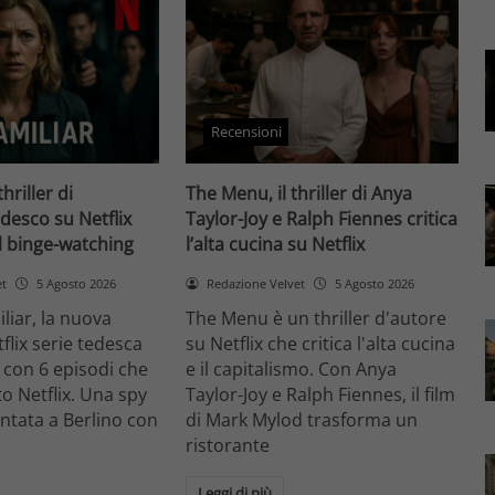
Recensioni
thriller di
The Menu, il thriller di Anya
desco su Netflix
Taylor-Joy e Ralph Fiennes critica
il binge-watching
l’alta cucina su Netflix
et
5 Agosto 2026
Redazione Velvet
5 Agosto 2026
liar, la nuova
The Menu è un thriller d'autore
flix serie tedesca
su Netflix che critica l'alta cucina
 con 6 episodi che
e il capitalismo. Con Anya
o Netflix. Una spy
Taylor-Joy e Ralph Fiennes, il film
entata a Berlino con
di Mark Mylod trasforma un
ristorante
Leggi di più