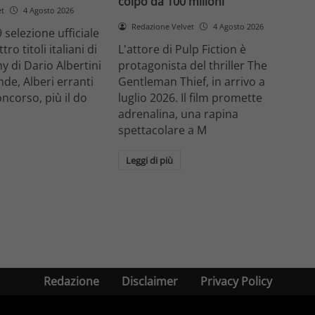
colpo da 100 milioni
et
4 Agosto 2026
Redazione Velvet
4 Agosto 2026
 selezione ufficiale
ro titoli italiani di
L'attore di Pulp Fiction è
y di Dario Albertini
protagonista del thriller The
nde, Alberi erranti
Gentleman Thief, in arrivo a
oncorso, più il do
luglio 2026. Il film promette
adrenalina, una rapina
spettacolare a M
Leggi di più
Redazione
Disclaimer
Privacy Policy