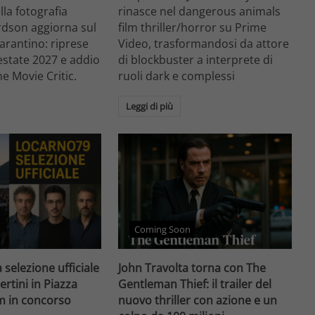
ella fotografia
rinasce nel dangerous animals
rdson aggiorna sul
film thriller/horror su Prime
arantino: riprese
Video, trasformandosi da attore
'estate 2027 e addio
di blockbuster a interprete di
he Movie Critic.
ruoli dark e complessi
Leggi di più
Coming Soon
 selezione ufficiale
John Travolta torna con The
ertini in Piazza
Gentleman Thief: il trailer del
lm in concorso
nuovo thriller con azione e un