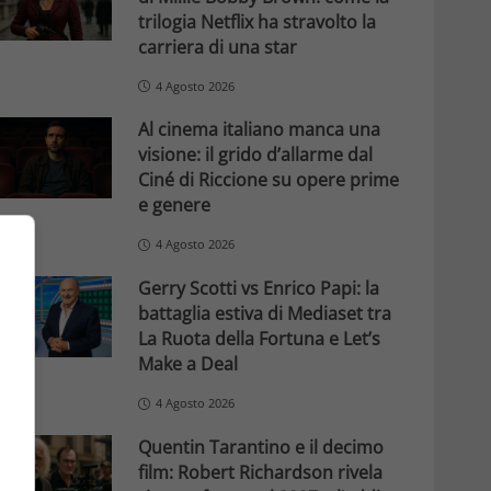
trilogia Netflix ha stravolto la
carriera di una star
4 Agosto 2026
Al cinema italiano manca una
visione: il grido d’allarme dal
Ciné di Riccione su opere prime
e genere
4 Agosto 2026
Gerry Scotti vs Enrico Papi: la
battaglia estiva di Mediaset tra
La Ruota della Fortuna e Let’s
Make a Deal
4 Agosto 2026
Quentin Tarantino e il decimo
film: Robert Richardson rivela