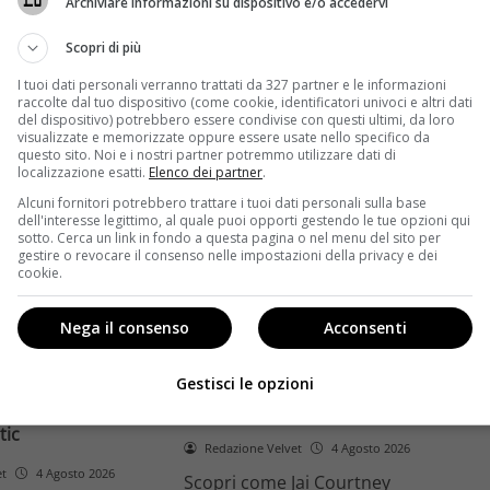
Archiviare informazioni su dispositivo e/o accedervi
ome la trilogia
ricambio generazionale e
asformato la sua
assenza di genere. L'analisi dal
Scopri di più
trice
Ciné di Riccione.
I tuoi dati personali verranno trattati da 327 partner e le informazioni
raccolte dal tuo dispositivo (come cookie, identificatori univoci e altri dati
Leggi di più
del dispositivo) potrebbero essere condivise con questi ultimi, da loro
visualizzate e memorizzate oppure essere usate nello specifico da
questo sito. Noi e i nostri partner potremmo utilizzare dati di
localizzazione esatti.
Elenco dei partner
.
Alcuni fornitori potrebbero trattare i tuoi dati personali sulla base
dell'interesse legittimo, al quale puoi opporti gestendo le tue opzioni qui
sotto. Cerca un link in fondo a questa pagina o nel menu del sito per
gestire o revocare il consenso nelle impostazioni della privacy e dei
cookie.
Anteprime
Nega il consenso
Acconsenti
tino e il decimo
Jai Courtney si riscatta con
Richardson rivela
Dangerous Animals su Prime
Gestisci le opzioni
nel 2027 e l’addio a
Video: da flop a serial killer
tic
Redazione Velvet
4 Agosto 2026
et
4 Agosto 2026
Scopri come Jai Courtney