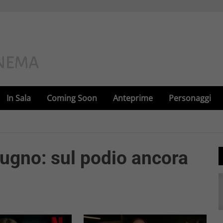
In Sala
Coming Soon
Anteprime
Personaggi
giugno: sul podio ancora