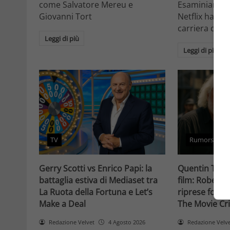
come Salvatore Mereu e
Esaminiamo c
Giovanni Tort
Netflix ha tr
carriera da at
Leggi di più
Leggi di più
TV
Rumors
Gerry Scotti vs Enrico Papi: la
Quentin Taran
battaglia estiva di Mediaset tra
film: Robert 
La Ruota della Fortuna e Let’s
riprese forse 
Make a Deal
The Movie Cri
Redazione Velvet
4 Agosto 2026
Redazione Velv