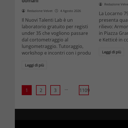
domani
Redazione Velv
Redazione Velvet
4 Agosto 2026
La Locarno 79
Il Nuovi Talenti Lab è un
presenta quatt
laboratorio gratuito per registi
rilievo: Armon
under 35 che vogliono passare
in Piazza Gra
dal cortometraggio al
e Ketticé in c
lungometraggio. Tutoraggio,
Leggi di più
workshop e incontri con i produ
Leggi di più
...
1
2
3
1109