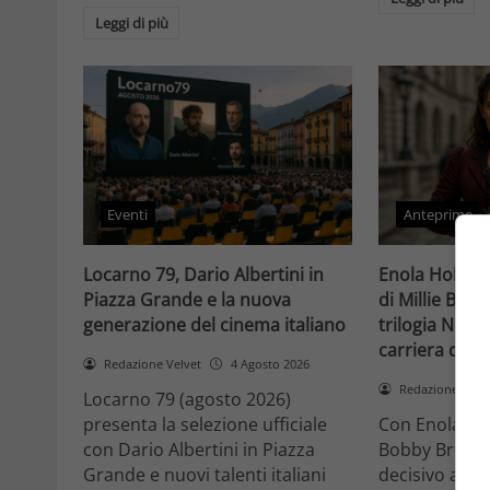
Leggi di più
Eventi
Anteprime
Locarno 79, Dario Albertini in
Enola Holmes 
Piazza Grande e la nuova
di Millie Bob
generazione del cinema italiano
trilogia Netfli
carriera di un
Redazione Velvet
4 Agosto 2026
Redazione Velv
Locarno 79 (agosto 2026)
presenta la selezione ufficiale
Con Enola Hol
con Dario Albertini in Piazza
Bobby Brown 
Grande e nuovi talenti italiani
decisivo a Ho