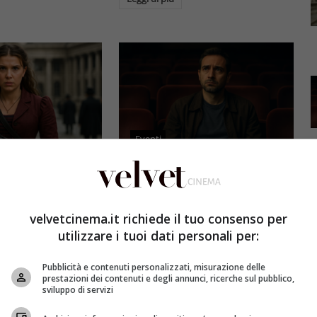
Eventi
3 e il grande salto
Al cinema italiano manca una
by Brown: come la
visione: il grido d’allarme dal
x ha stravolto la
Ciné di Riccione su opere prime
velvetcinema.it richiede il tuo consenso per
a star
e genere
utilizzare i tuoi dati personali per:
et
4 Agosto 2026
Redazione Velvet
4 Agosto 2026
Pubblicità e contenuti personalizzati, misurazione delle
mes 3, Millie
Il cinema italiano opere prime
prestazioni dei contenuti e degli annunci, ricerche sul pubblico,
compie un salto
affronta una crisi strutturale:
sviluppo di servizi
llywood.
poche new entry, scarso