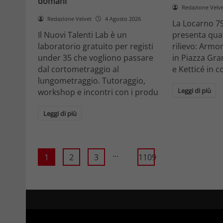
domani
Redazione Velv
Redazione Velvet
4 Agosto 2026
La Locarno 79
Il Nuovi Talenti Lab è un
presenta quatt
laboratorio gratuito per registi
rilievo: Armon
under 35 che vogliono passare
in Piazza Gra
dal cortometraggio al
e Ketticé in c
lungometraggio. Tutoraggio,
Leggi di più
workshop e incontri con i produ
Leggi di più
...
1
2
3
1109