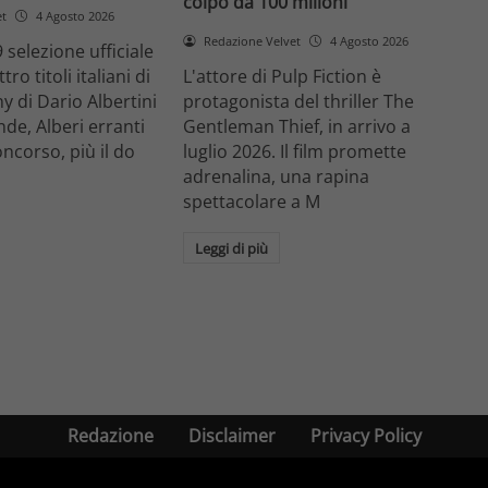
colpo da 100 milioni
et
4 Agosto 2026
Redazione Velvet
4 Agosto 2026
 selezione ufficiale
ro titoli italiani di
L'attore di Pulp Fiction è
y di Dario Albertini
protagonista del thriller The
nde, Alberi erranti
Gentleman Thief, in arrivo a
oncorso, più il do
luglio 2026. Il film promette
adrenalina, una rapina
spettacolare a M
Leggi di più
Redazione
Disclaimer
Privacy Policy