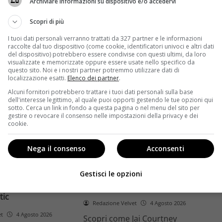
Archiviare informazioni su dispositivo e/o accedervi
ome la trilogia
ricambio generazionale e
asformato la sua
assenza di genere. L'analisi dal
Scopri di più
trice
Ciné di Riccione.
I tuoi dati personali verranno trattati da 327 partner e le informazioni
raccolte dal tuo dispositivo (come cookie, identificatori univoci e altri dati
Leggi di più
del dispositivo) potrebbero essere condivise con questi ultimi, da loro
visualizzate e memorizzate oppure essere usate nello specifico da
questo sito. Noi e i nostri partner potremmo utilizzare dati di
localizzazione esatti.
Elenco dei partner
.
Alcuni fornitori potrebbero trattare i tuoi dati personali sulla base
dell'interesse legittimo, al quale puoi opporti gestendo le tue opzioni qui
sotto. Cerca un link in fondo a questa pagina o nel menu del sito per
gestire o revocare il consenso nelle impostazioni della privacy e dei
cookie.
Anteprime
Nega il consenso
Acconsenti
tino e il decimo
Jai Courtney si riscatta con
Richardson rivela
Dangerous Animals su Prime
Gestisci le opzioni
nel 2027 e l’addio a
Video: da flop a serial killer
tic
Redazione Velvet
4 Agosto 2026
et
4 Agosto 2026
Scopri come Jai Courtney