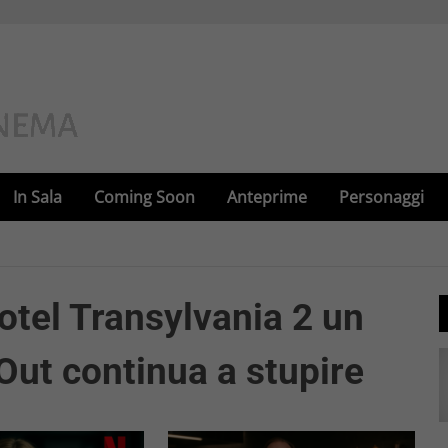
In Sala
Coming Soon
Anteprime
Personaggi
Hotel Transylvania 2 un
 Out continua a stupire