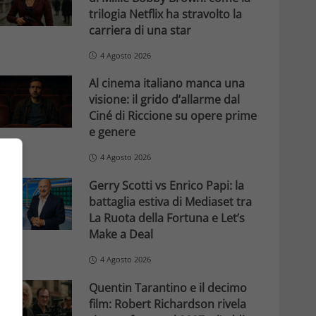
trilogia Netflix ha stravolto la
carriera di una star
4 Agosto 2026
Al cinema italiano manca una
visione: il grido d’allarme dal
Ciné di Riccione su opere prime
e genere
4 Agosto 2026
Gerry Scotti vs Enrico Papi: la
battaglia estiva di Mediaset tra
La Ruota della Fortuna e Let’s
Make a Deal
4 Agosto 2026
Quentin Tarantino e il decimo
film: Robert Richardson rivela