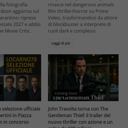
ella fotografia
rinasce nel dangerous animals
rdson aggiorna sul
film thriller/horror su Prime
arantino: riprese
Video, trasformandosi da attore
'estate 2027 e addio
di blockbuster a interprete di
he Movie Critic.
ruoli dark e complessi
Leggi di più
Coming Soon
 selezione ufficiale
John Travolta torna con The
ertini in Piazza
Gentleman Thief: il trailer del
lm in concorso
nuovo thriller con azione e un