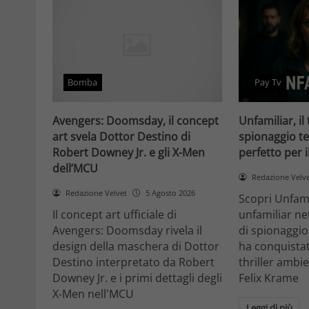
Bomba
Pay Tv
Avengers: Doomsday, il concept
Unfamiliar, il 
art svela Dottor Destino di
spionaggio te
Robert Downey Jr. e gli X-Men
perfetto per 
dell’MCU
Redazione Velv
Redazione Velvet
5 Agosto 2026
Scopri Unfami
Il concept art ufficiale di
unfamiliar net
Avengers: Doomsday rivela il
di spionaggio
design della maschera di Dottor
ha conquistat
Destino interpretato da Robert
thriller ambi
Downey Jr. e i primi dettagli degli
Felix Krame
X-Men nell'MCU
Leggi di più