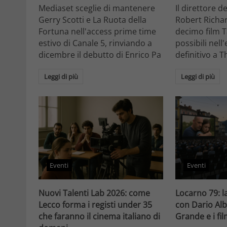
Mediaset sceglie di mantenere
Il direttore d
Gerry Scotti e La Ruota della
Robert Richa
Fortuna nell'access prime time
decimo film T
estivo di Canale 5, rinviando a
possibili nell
dicembre il debutto di Enrico Pa
definitivo a T
Leggi di più
Leggi di più
Eventi
Eventi
Nuovi Talenti Lab 2026: come
Locarno 79: la
Lecco forma i registi under 35
con Dario Alb
che faranno il cinema italiano di
Grande e i fi