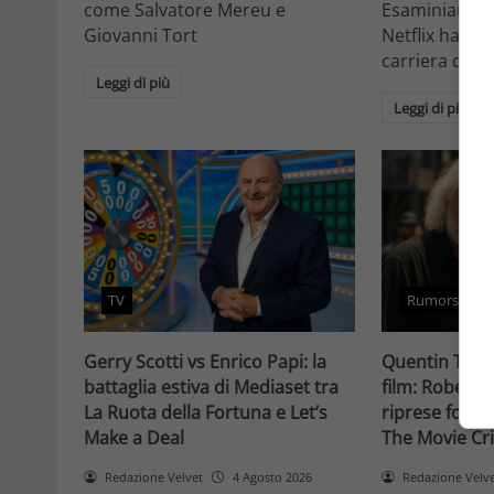
come Salvatore Mereu e
Esaminiamo c
Giovanni Tort
Netflix ha tr
carriera da at
Leggi di più
Leggi di più
TV
Rumors
Gerry Scotti vs Enrico Papi: la
Quentin Taran
battaglia estiva di Mediaset tra
film: Robert 
La Ruota della Fortuna e Let’s
riprese forse 
Make a Deal
The Movie Cri
Redazione Velvet
4 Agosto 2026
Redazione Velv