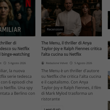
Recensioni
thriller di
The Menu, il thriller di Anya
desco su Netflix
Taylor-Joy e Ralph Fiennes critica
il binge-watching
l’alta cucina su Netflix
et
5 Agosto 2026
Redazione Velvet
5 Agosto 2026
liar, la nuova
The Menu è un thriller d'autore
flix serie tedesca
su Netflix che critica l'alta cucina
 con 6 episodi che
e il capitalismo. Con Anya
o Netflix. Una spy
Taylor-Joy e Ralph Fiennes, il film
entata a Berlino con
di Mark Mylod trasforma un
ristorante
Leggi di più