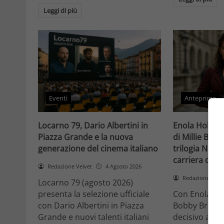
Leggi di più
Eventi
Anteprime
Locarno 79, Dario Albertini in
Enola Holmes 
Piazza Grande e la nuova
di Millie Bob
generazione del cinema italiano
trilogia Netfli
carriera di un
Redazione Velvet
4 Agosto 2026
Redazione Velv
Locarno 79 (agosto 2026)
presenta la selezione ufficiale
Con Enola Hol
con Dario Albertini in Piazza
Bobby Brown 
Grande e nuovi talenti italiani
decisivo a Ho