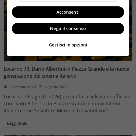
Acconsenti
Nega il consenso
Gestisci le opzioni
Eventi
Locarno 79, Dario Albertini in Piazza Grande e la nuova
generazione del cinema italiano
Redazione Velvet
4 Agosto 2026
Locarno 79 (agosto 2026) presenta la selezione ufficiale
con Dario Albertini in Piazza Grande e nuovi talenti
italiani come Salvatore Mereu e Giovanni Tort
Leggi di più