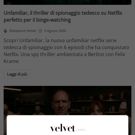
Unfamiliar, il thriller di spionaggio tedesco su Netflix
perfetto per il binge-watching
Redazione Velvet
5 Agosto 2026
Scopri Unfamiliar, la nuova unfamiliar netflix serie
tedesca di spionaggio con 6 episodi che ha conquistato
Netflix. Una spy thriller ambientata a Berlino con Felix
Krame
Leggi di più