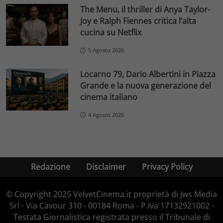
The Menu, il thriller di Anya Taylor-
Joy e Ralph Fiennes critica l’alta
cucina su Netflix
5 Agosto 2026
Locarno 79, Dario Albertini in Piazza
Grande e la nuova generazione del
cinema italiano
4 Agosto 2026
Redazione
Disclaimer
Privacy Policy
© Copyright 2025 VelvetCinema.it proprietà di Jws Media
Srl - Via Cavour 310 - 00184 Roma - P.Iva 17132921002 -
Testata Giornalistica registrata presso il Tribunale di