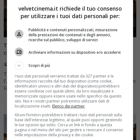
velvetcinema.it richiede il tuo consenso
per utilizzare i tuoi dati personali per:
Recensioni
Pubblicità e contenuti personalizzati, misurazione
delle prestazioni dei contenuti e degli annunci,
ricerche sul pubblico, sviluppo di servizi
The Menu, il thriller di Anya Taylor-Joy e Ralph Fiennes
critica l’alta cucina su Netflix
Archiviare informazioni su dispositivo e/o accedervi
Redazione Velvet
5 Agosto 2026
Scopri di più
The Menu è un thriller d'autore su Netflix che critica
I tuoi dati personali verranno trattati da 327 partner e le
l'alta cucina e il capitalismo. Con Anya Taylor-Joy e Ralph
informazioni raccolte dal tuo dispositivo (come cookie,
identificatori univoci e altri dati del dispositivo) potrebbero
Fiennes, il film di Mark Mylod trasforma un ristorante
essere condivise con questi ultimi, da loro visualizzate e
memorizzate oppure essere usate nello specifico da questo
sito. Noi e i nostri partner potremmo utilizzare dati di
Leggi di più
localizzazione esatti.
Elenco dei partner
.
Alcuni fornitori potrebbero trattare i tuoi dati personali sulla
base dell'interesse legittimo, al quale puoi opporti gestendo
le tue opzioni qui sotto. Cerca un link in fondo a questa
pagina o nel menu del sito per gestire o revocare il consenso
nelle impostazioni della privacy e dei cookie.