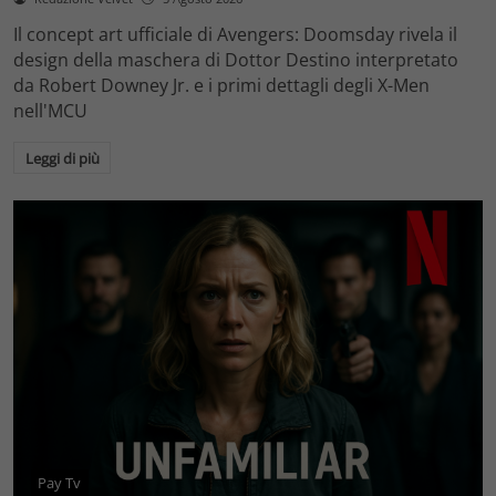
Il concept art ufficiale di Avengers: Doomsday rivela il
design della maschera di Dottor Destino interpretato
da Robert Downey Jr. e i primi dettagli degli X-Men
nell'MCU
Leggi di più
Pay Tv