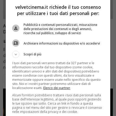
velvetcinema.it richiede il tuo consenso
Bomba
per utilizzare i tuoi dati personali per:
Pubblicità e contenuti personalizzati, misurazione
Avengers: Doomsday, il concept art svela Dottor
delle prestazioni dei contenuti e degli annunci,
Destino di Robert Downey Jr. e gli X-Men dell’MCU
ricerche sul pubblico, sviluppo di servizi
Redazione Velvet
5 Agosto 2026
Archiviare informazioni su dispositivo e/o accedervi
Il concept art ufficiale di Avengers: Doomsday rivela il
Scopri di più
design della maschera di Dottor Destino interpretato
da Robert Downey Jr. e i primi dettagli degli X-Men
I tuoi dati personali verranno trattati da 327 partner e le
nell'MCU
informazioni raccolte dal tuo dispositivo (come cookie,
identificatori univoci e altri dati del dispositivo) potrebbero
essere condivise con questi ultimi, da loro visualizzate e
Leggi di più
memorizzate oppure essere usate nello specifico da questo
sito. Noi e i nostri partner potremmo utilizzare dati di
localizzazione esatti.
Elenco dei partner
.
Alcuni fornitori potrebbero trattare i tuoi dati personali sulla
base dell'interesse legittimo, al quale puoi opporti gestendo
le tue opzioni qui sotto. Cerca un link in fondo a questa
pagina o nel menu del sito per gestire o revocare il consenso
nelle impostazioni della privacy e dei cookie.