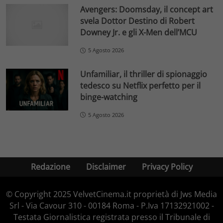
Avengers: Doomsday, il concept art
svela Dottor Destino di Robert
Downey Jr. e gli X-Men dell’MCU
5 Agosto 2026
Unfamiliar, il thriller di spionaggio
tedesco su Netflix perfetto per il
binge-watching
5 Agosto 2026
Redazione
Disclaimer
Privacy Policy
© Copyright 2025 VelvetCinema.it proprietà di Jws Media
Srl - Via Cavour 310 - 00184 Roma - P.Iva 17132921002 -
Testata Giornalistica registrata presso il Tribunale di