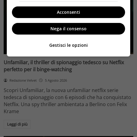
Acconsenti
Nega il consenso
Gestisci le opzioni
Pay Tv
Unfamiliar, il thriller di spionaggio tedesco su Netflix
perfetto per il binge-watching
Redazione Velvet
5 Agosto 2026
Scopri Unfamiliar, la nuova unfamiliar netflix serie
tedesca di spionaggio con 6 episodi che ha conquistato
Netflix. Una spy thriller ambientata a Berlino con Felix
Krame
Leggi di più