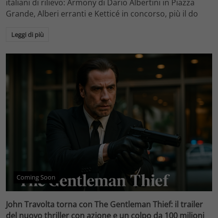
italiani di rilievo: Armony di Dario Albertini in Piazza
Grande, Alberi erranti e Ketticé in concorso, più il do
Leggi di più
Coming Soon
John Travolta torna con The Gentleman Thief: il trailer
del nuovo thriller con azione e un colpo da 100 milioni