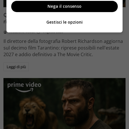
Nega il consenso
Quentin Tarantino e il decimo film: Robert Richardson
rivela riprese forse nel 2027 e l’addio a The Movie Critic
Gestisci le opzioni
Redazione Velvet
4 Agosto 2026
Il direttore della fotografia Robert Richardson aggiorna
sul decimo film Tarantino: riprese possibili nell'estate
2027 e addio definitivo a The Movie Critic.
Leggi di più