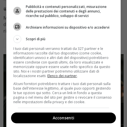
Pubblicità e contenuti personalizzati, misurazione
Redazione Velvet
4 Agosto 2026
delle prestazioni dei contenuti e degli annunci,
ricerche sul pubblico, sviluppo di servizi
Mediaset sceglie di mantenere Gerry Scotti e La Ruota
della Fortuna nell'access prime time estivo di Canale 5,
Archiviare informazioni su dispositivo e/o accedervi
rinviando a dicembre il debutto di Enrico Pa
Scopri di più
Leggi di più
I tuoi dati personali verranno trattati da 327 partner e le
informazioni raccolte dal tuo dispositivo (come cookie,
identificatori univoci e altri dati del dispositivo) potrebbero
essere condivise con questi ultimi, da loro visualizzate e
memorizzate oppure essere usate nello specifico da questo
sito. Noi e i nostri partner potremmo utilizzare dati di
localizzazione esatti.
Elenco dei partner
.
Alcuni fornitori potrebbero trattare i tuoi dati personali sulla
base dell'interesse legittimo, al quale puoi opporti gestendo
le tue opzioni qui sotto. Cerca un link in fondo a questa
pagina o nel menu del sito per gestire o revocare il consenso
nelle impostazioni della privacy e dei cookie.
Acconsenti
Rumors