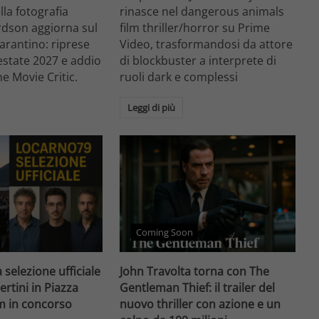
ella fotografia
rinasce nel dangerous animals
rdson aggiorna sul
film thriller/horror su Prime
arantino: riprese
Video, trasformandosi da attore
'estate 2027 e addio
di blockbuster a interprete di
he Movie Critic.
ruoli dark e complessi
Leggi di più
Coming Soon
 selezione ufficiale
John Travolta torna con The
ertini in Piazza
Gentleman Thief: il trailer del
lm in concorso
nuovo thriller con azione e un