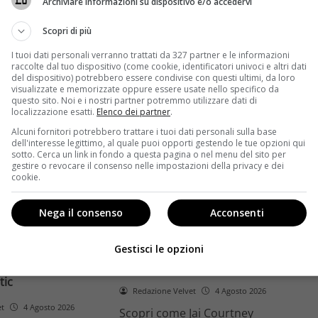
Archiviare informazioni su dispositivo e/o accedervi
ome la trilogia
ricambio generazionale e
asformato la sua
assenza di genere. L'analisi dal
Scopri di più
trice
Ciné di Riccione.
I tuoi dati personali verranno trattati da 327 partner e le informazioni
raccolte dal tuo dispositivo (come cookie, identificatori univoci e altri dati
Leggi di più
del dispositivo) potrebbero essere condivise con questi ultimi, da loro
visualizzate e memorizzate oppure essere usate nello specifico da
questo sito. Noi e i nostri partner potremmo utilizzare dati di
localizzazione esatti.
Elenco dei partner
.
Alcuni fornitori potrebbero trattare i tuoi dati personali sulla base
dell'interesse legittimo, al quale puoi opporti gestendo le tue opzioni qui
sotto. Cerca un link in fondo a questa pagina o nel menu del sito per
gestire o revocare il consenso nelle impostazioni della privacy e dei
cookie.
Anteprime
Nega il consenso
Acconsenti
tino e il decimo
Jai Courtney si riscatta con
Richardson rivela
Dangerous Animals su Prime
Gestisci le opzioni
nel 2027 e l’addio a
Video: da flop a serial killer
tic
Redazione Velvet
4 Agosto 2026
et
4 Agosto 2026
Scopri come Jai Courtney