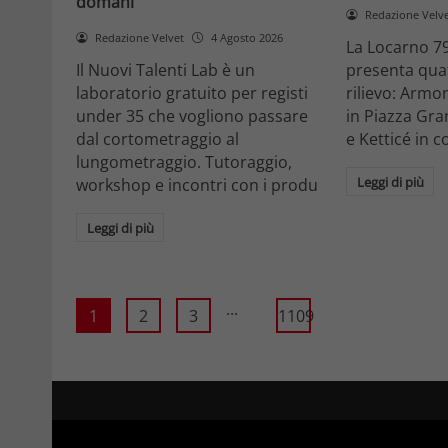
domani
Redazione Velv
Redazione Velvet
4 Agosto 2026
La Locarno 79
Il Nuovi Talenti Lab è un
presenta quatt
laboratorio gratuito per registi
rilievo: Armon
under 35 che vogliono passare
in Piazza Gra
dal cortometraggio al
e Ketticé in c
lungometraggio. Tutoraggio,
Leggi di più
workshop e incontri con i produ
Leggi di più
...
1
2
3
1109