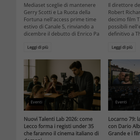
Mediaset sceglie di mantenere
Il direttore d
Gerry Scotti e La Ruota della
Robert Richa
Fortuna nell'access prime time
decimo film T
estivo di Canale 5, rinviando a
possibili nell
dicembre il debutto di Enrico Pa
definitivo a T
Leggi di più
Leggi di più
Eventi
Eventi
Nuovi Talenti Lab 2026: come
Locarno 79: la
Lecco forma i registi under 35
con Dario Alb
che faranno il cinema italiano di
Grande e i fi