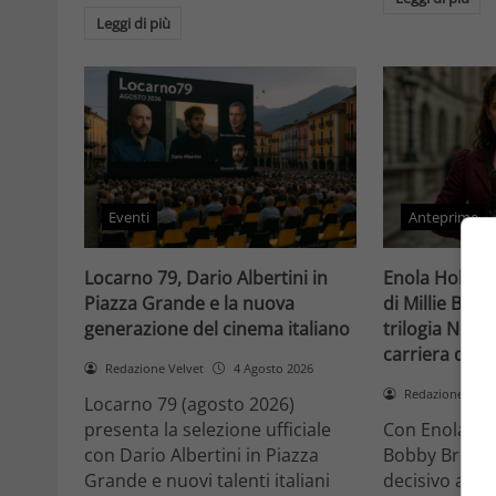
Leggi di più
Eventi
Anteprime
Locarno 79, Dario Albertini in
Enola Holmes 
Piazza Grande e la nuova
di Millie Bob
generazione del cinema italiano
trilogia Netfli
carriera di un
Redazione Velvet
4 Agosto 2026
Redazione Velv
Locarno 79 (agosto 2026)
presenta la selezione ufficiale
Con Enola Hol
con Dario Albertini in Piazza
Bobby Brown 
Grande e nuovi talenti italiani
decisivo a Ho