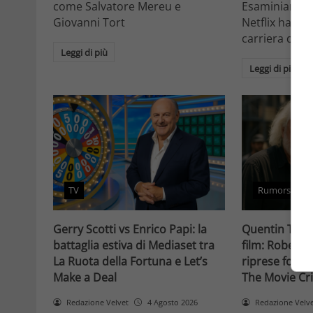
come Salvatore Mereu e
Esaminiamo c
Giovanni Tort
Netflix ha tr
carriera da at
Leggi di più
Leggi di più
TV
Rumors
Gerry Scotti vs Enrico Papi: la
Quentin Taran
battaglia estiva di Mediaset tra
film: Robert 
La Ruota della Fortuna e Let’s
riprese forse 
Make a Deal
The Movie Cri
Redazione Velvet
4 Agosto 2026
Redazione Velv