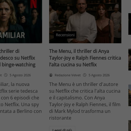
Recensioni
thriller di
The Menu, il thriller di Anya
desco su Netflix
Taylor-Joy e Ralph Fiennes critica
il binge-watching
l’alta cucina su Netflix
et
5 Agosto 2026
Redazione Velvet
5 Agosto 2026
liar, la nuova
The Menu è un thriller d'autore
flix serie tedesca
su Netflix che critica l'alta cucina
 con 6 episodi che
e il capitalismo. Con Anya
o Netflix. Una spy
Taylor-Joy e Ralph Fiennes, il film
entata a Berlino con
di Mark Mylod trasforma un
ristorante
Leggi di più