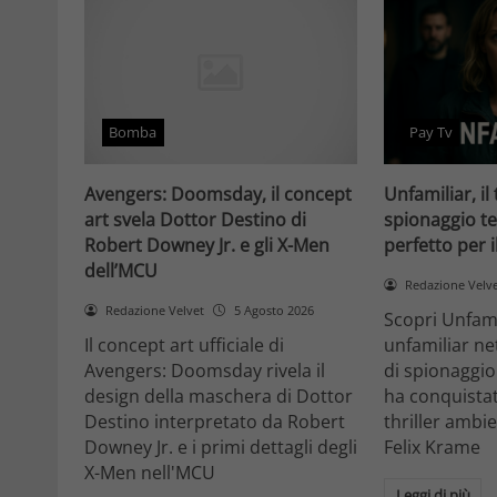
Bomba
Pay Tv
Avengers: Doomsday, il concept
Unfamiliar, il 
art svela Dottor Destino di
spionaggio te
Robert Downey Jr. e gli X-Men
perfetto per 
dell’MCU
Redazione Velv
Redazione Velvet
5 Agosto 2026
Scopri Unfami
Il concept art ufficiale di
unfamiliar net
Avengers: Doomsday rivela il
di spionaggio
design della maschera di Dottor
ha conquistat
Destino interpretato da Robert
thriller ambi
Downey Jr. e i primi dettagli degli
Felix Krame
X-Men nell'MCU
Leggi di più