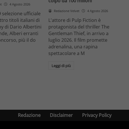
colpo da 100 milioni
et
4 Agosto 2026
Redazione Velvet
4 Agosto 2026
 selezione ufficiale
ro titoli italiani di
L'attore di Pulp Fiction è
y di Dario Albertini
protagonista del thriller The
nde, Alberi erranti
Gentleman Thief, in arrivo a
oncorso, più il do
luglio 2026. Il film promette
adrenalina, una rapina
spettacolare a M
Leggi di più
Redazione
Disclaimer
Privacy Policy