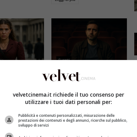
Eventi
3 e il grande salto
Al cinema italiano manca una
by Brown: come la
visione: il grido d’allarme dal
x ha stravolto la
Ciné di Riccione su opere prime
velvetcinema.it richiede il tuo consenso per
a star
e genere
utilizzare i tuoi dati personali per:
et
4 Agosto 2026
Redazione Velvet
4 Agosto 2026
Pubblicità e contenuti personalizzati, misurazione delle
mes 3, Millie
Il cinema italiano opere prime
prestazioni dei contenuti e degli annunci, ricerche sul pubblico,
compie un salto
affronta una crisi strutturale:
sviluppo di servizi
llywood.
poche new entry, scarso