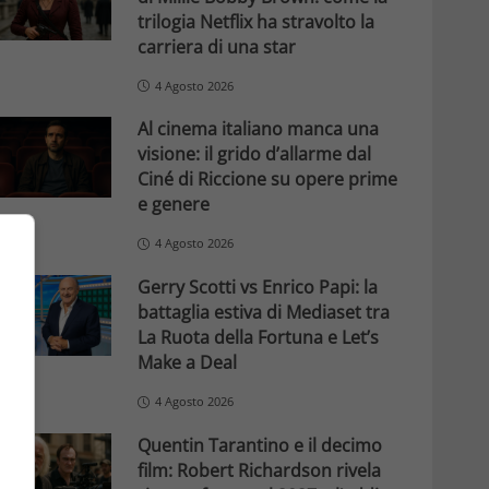
trilogia Netflix ha stravolto la
carriera di una star
4 Agosto 2026
Al cinema italiano manca una
visione: il grido d’allarme dal
Ciné di Riccione su opere prime
e genere
4 Agosto 2026
Gerry Scotti vs Enrico Papi: la
battaglia estiva di Mediaset tra
La Ruota della Fortuna e Let’s
Make a Deal
4 Agosto 2026
Quentin Tarantino e il decimo
film: Robert Richardson rivela