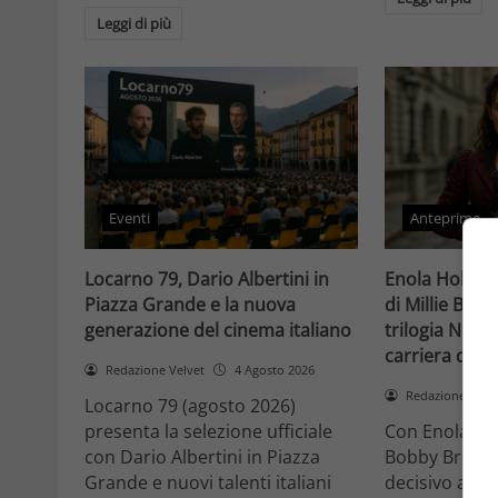
Leggi di più
Eventi
Anteprime
Locarno 79, Dario Albertini in
Enola Holmes 
Piazza Grande e la nuova
di Millie Bob
generazione del cinema italiano
trilogia Netfli
carriera di un
Redazione Velvet
4 Agosto 2026
Redazione Velv
Locarno 79 (agosto 2026)
presenta la selezione ufficiale
Con Enola Hol
con Dario Albertini in Piazza
Bobby Brown 
Grande e nuovi talenti italiani
decisivo a Ho