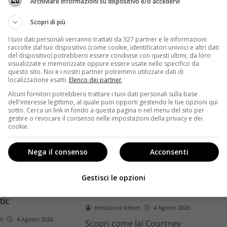
Archiviare informazioni su dispositivo e/o accedervi
ome la trilogia
ricambio generazionale e
asformato la sua
assenza di genere. L'analisi dal
Scopri di più
trice
Ciné di Riccione.
I tuoi dati personali verranno trattati da 327 partner e le informazioni
raccolte dal tuo dispositivo (come cookie, identificatori univoci e altri dati
Leggi di più
del dispositivo) potrebbero essere condivise con questi ultimi, da loro
visualizzate e memorizzate oppure essere usate nello specifico da
questo sito. Noi e i nostri partner potremmo utilizzare dati di
localizzazione esatti.
Elenco dei partner
.
Alcuni fornitori potrebbero trattare i tuoi dati personali sulla base
dell'interesse legittimo, al quale puoi opporti gestendo le tue opzioni qui
sotto. Cerca un link in fondo a questa pagina o nel menu del sito per
gestire o revocare il consenso nelle impostazioni della privacy e dei
cookie.
Anteprime
Nega il consenso
Acconsenti
tino e il decimo
Jai Courtney si riscatta con
Richardson rivela
Dangerous Animals su Prime
Gestisci le opzioni
nel 2027 e l’addio a
Video: da flop a serial killer
tic
Redazione Velvet
4 Agosto 2026
et
4 Agosto 2026
Scopri come Jai Courtney