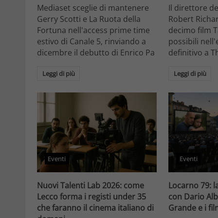
Mediaset sceglie di mantenere
Il direttore d
Gerry Scotti e La Ruota della
Robert Richa
Fortuna nell'access prime time
decimo film T
estivo di Canale 5, rinviando a
possibili nell
dicembre il debutto di Enrico Pa
definitivo a T
Leggi di più
Leggi di più
Eventi
Eventi
Nuovi Talenti Lab 2026: come
Locarno 79: la
Lecco forma i registi under 35
con Dario Alb
che faranno il cinema italiano di
Grande e i fi