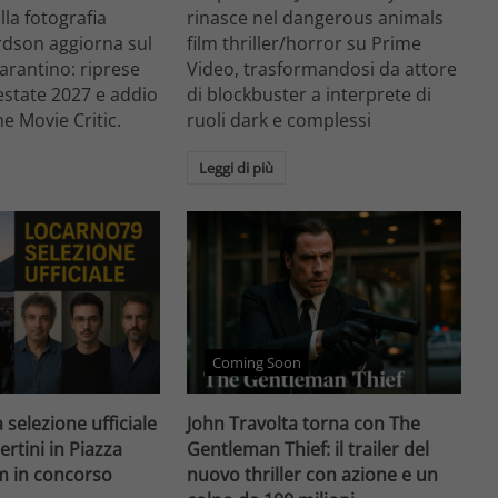
ella fotografia
rinasce nel dangerous animals
rdson aggiorna sul
film thriller/horror su Prime
arantino: riprese
Video, trasformandosi da attore
'estate 2027 e addio
di blockbuster a interprete di
he Movie Critic.
ruoli dark e complessi
Leggi di più
Coming Soon
 selezione ufficiale
John Travolta torna con The
ertini in Piazza
Gentleman Thief: il trailer del
lm in concorso
nuovo thriller con azione e un