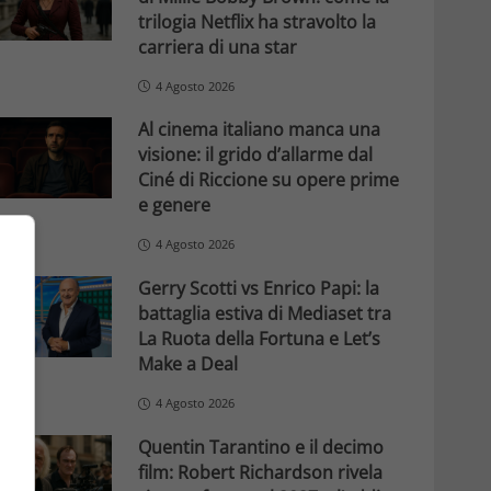
trilogia Netflix ha stravolto la
carriera di una star
4 Agosto 2026
Al cinema italiano manca una
visione: il grido d’allarme dal
Ciné di Riccione su opere prime
e genere
4 Agosto 2026
Gerry Scotti vs Enrico Papi: la
battaglia estiva di Mediaset tra
La Ruota della Fortuna e Let’s
Make a Deal
4 Agosto 2026
Quentin Tarantino e il decimo
film: Robert Richardson rivela