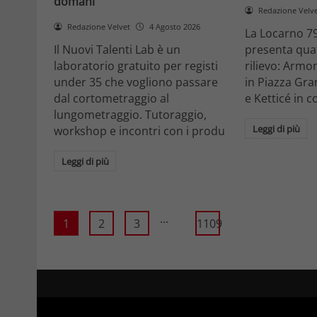
domani
Redazione Velv
Redazione Velvet
4 Agosto 2026
La Locarno 79
Il Nuovi Talenti Lab è un
presenta quatt
laboratorio gratuito per registi
rilievo: Armon
under 35 che vogliono passare
in Piazza Gra
dal cortometraggio al
e Ketticé in c
lungometraggio. Tutoraggio,
Leggi di più
workshop e incontri con i produ
Leggi di più
...
1
2
3
1109