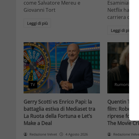
come Salvatore Mereu e
Esaminiamo c
Giovanni Tort
Netflix ha tr
carriera da at
Leggi di più
Leggi di più
TV
Rumors
Gerry Scotti vs Enrico Papi: la
Quentin Taran
battaglia estiva di Mediaset tra
film: Robert 
La Ruota della Fortuna e Let’s
riprese forse 
Make a Deal
The Movie Cri
Redazione Velvet
4 Agosto 2026
Redazione Velv