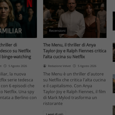
Recensioni
thriller di
The Menu, il thriller di Anya
desco su Netflix
Taylor-Joy e Ralph Fiennes critica
il binge-watching
l’alta cucina su Netflix
et
5 Agosto 2026
Redazione Velvet
5 Agosto 2026
liar, la nuova
The Menu è un thriller d'autore
flix serie tedesca
su Netflix che critica l'alta cucina
 con 6 episodi che
e il capitalismo. Con Anya
o Netflix. Una spy
Taylor-Joy e Ralph Fiennes, il film
entata a Berlino con
di Mark Mylod trasforma un
ristorante
Leggi di più