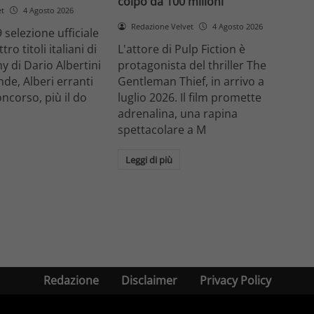
colpo da 100 milioni
et
4 Agosto 2026
Redazione Velvet
4 Agosto 2026
 selezione ufficiale
ro titoli italiani di
L'attore di Pulp Fiction è
y di Dario Albertini
protagonista del thriller The
nde, Alberi erranti
Gentleman Thief, in arrivo a
oncorso, più il do
luglio 2026. Il film promette
adrenalina, una rapina
spettacolare a M
Leggi di più
Redazione
Disclaimer
Privacy Policy