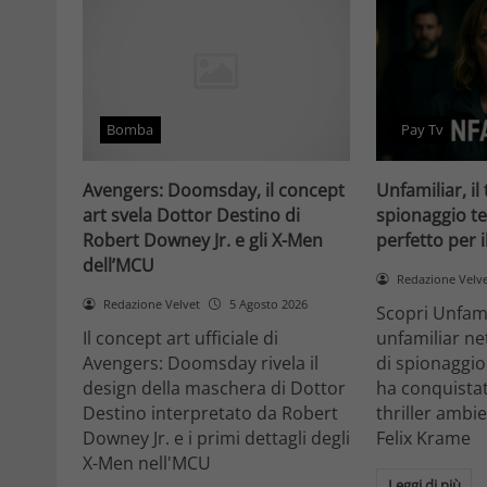
Bomba
Pay Tv
Avengers: Doomsday, il concept
Unfamiliar, il 
art svela Dottor Destino di
spionaggio te
Robert Downey Jr. e gli X-Men
perfetto per 
dell’MCU
Redazione Velv
Redazione Velvet
5 Agosto 2026
Scopri Unfami
Il concept art ufficiale di
unfamiliar net
Avengers: Doomsday rivela il
di spionaggio
design della maschera di Dottor
ha conquistat
Destino interpretato da Robert
thriller ambi
Downey Jr. e i primi dettagli degli
Felix Krame
X-Men nell'MCU
Leggi di più