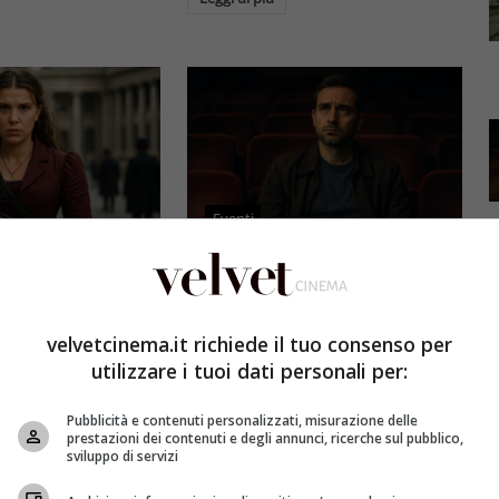
Eventi
3 e il grande salto
Al cinema italiano manca una
by Brown: come la
visione: il grido d’allarme dal
x ha stravolto la
Ciné di Riccione su opere prime
velvetcinema.it richiede il tuo consenso per
a star
e genere
utilizzare i tuoi dati personali per:
et
4 Agosto 2026
Redazione Velvet
4 Agosto 2026
Pubblicità e contenuti personalizzati, misurazione delle
mes 3, Millie
Il cinema italiano opere prime
prestazioni dei contenuti e degli annunci, ricerche sul pubblico,
compie un salto
affronta una crisi strutturale:
sviluppo di servizi
llywood.
poche new entry, scarso