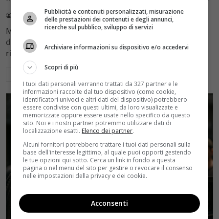
Pubblicità e contenuti personalizzati, misurazione
Redazione Velvet
4 Agosto 2026
delle prestazioni dei contenuti e degli annunci,
ricerche sul pubblico, sviluppo di servizi
Mediaset sceglie di mantenere Gerry Scotti e La Ruota
della Fortuna nell'access prime time estivo di Canale 5,
Archiviare informazioni su dispositivo e/o accedervi
rinviando a dicembre il debutto di Enrico Pa
Scopri di più
Leggi di più
I tuoi dati personali verranno trattati da 327 partner e le
informazioni raccolte dal tuo dispositivo (come cookie,
identificatori univoci e altri dati del dispositivo) potrebbero
essere condivise con questi ultimi, da loro visualizzate e
memorizzate oppure essere usate nello specifico da questo
sito. Noi e i nostri partner potremmo utilizzare dati di
localizzazione esatti.
Elenco dei partner
.
Alcuni fornitori potrebbero trattare i tuoi dati personali sulla
base dell'interesse legittimo, al quale puoi opporti gestendo
le tue opzioni qui sotto. Cerca un link in fondo a questa
pagina o nel menu del sito per gestire o revocare il consenso
nelle impostazioni della privacy e dei cookie.
Acconsenti
Rumors