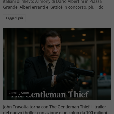
italiani di rilievo: Armony di Dario Albertini in Piazza
Grande, Alberi erranti e Ketticé in concorso, più il do
Leggi di più
Coming Soon
John Travolta torna con The Gentleman Thief: il trailer
del nuovo thriller con azione e un colpo da 100 milioni