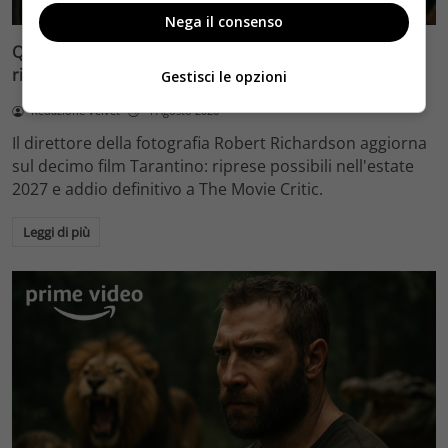
Nega il consenso
Quentin Tarantino e il decimo film: Robert Richardson
rivela riprese forse nel 2027 e l’addio a The Movie Critic
Gestisci le opzioni
Redazione Velvet
4 Agosto 2026
Il direttore della fotografia Robert Richardson aggiorna
sul decimo film Tarantino: riprese possibili nell'estate
2027 e addio definitivo a The Movie Critic.
Leggi di più