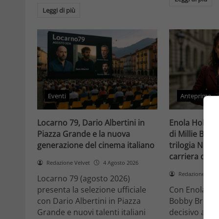
Leggi di più
Eventi
Anteprime
Locarno 79, Dario Albertini in
Enola Holmes 
Piazza Grande e la nuova
di Millie Bob
generazione del cinema italiano
trilogia Netfli
carriera di un
Redazione Velvet
4 Agosto 2026
Redazione Velv
Locarno 79 (agosto 2026)
presenta la selezione ufficiale
Con Enola Hol
con Dario Albertini in Piazza
Bobby Brown 
Grande e nuovi talenti italiani
decisivo a Ho