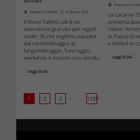
domani
Redazione Velv
Redazione Velvet
4 Agosto 2026
La Locarno 79
Il Nuovi Talenti Lab è un
presenta quatt
laboratorio gratuito per registi
rilievo: Armon
under 35 che vogliono passare
in Piazza Gra
dal cortometraggio al
e Ketticé in c
lungometraggio. Tutoraggio,
Leggi di più
workshop e incontri con i produ
Leggi di più
...
1
2
3
1109