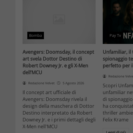
Bomba
Pay Tv
Avengers: Doomsday, il concept
Unfamiliar, il 
art svela Dottor Destino di
spionaggio te
Robert Downey Jr. e gli X-Men
perfetto per 
dell’MCU
Redazione Velv
Redazione Velvet
5 Agosto 2026
Scopri Unfami
Il concept art ufficiale di
unfamiliar net
Avengers: Doomsday rivela il
di spionaggio
design della maschera di Dottor
ha conquistat
Destino interpretato da Robert
thriller ambi
Downey Jr. e i primi dettagli degli
Felix Krame
X-Men nell'MCU
Leggi di più