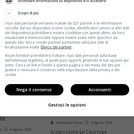
Archiviare informazioni su dispositivo e/o accedervi
ome la trilogia
ricambio generazionale e
asformato la sua
assenza di genere. L'analisi dal
Scopri di più
trice
Ciné di Riccione.
I tuoi dati personali verranno trattati da 327 partner e le informazioni
raccolte dal tuo dispositivo (come cookie, identificatori univoci e altri dati
Leggi di più
del dispositivo) potrebbero essere condivise con questi ultimi, da loro
visualizzate e memorizzate oppure essere usate nello specifico da
questo sito. Noi e i nostri partner potremmo utilizzare dati di
localizzazione esatti.
Elenco dei partner
.
Alcuni fornitori potrebbero trattare i tuoi dati personali sulla base
dell'interesse legittimo, al quale puoi opporti gestendo le tue opzioni qui
sotto. Cerca un link in fondo a questa pagina o nel menu del sito per
gestire o revocare il consenso nelle impostazioni della privacy e dei
cookie.
Anteprime
Nega il consenso
Acconsenti
tino e il decimo
Jai Courtney si riscatta con
Richardson rivela
Dangerous Animals su Prime
Gestisci le opzioni
nel 2027 e l’addio a
Video: da flop a serial killer
tic
Redazione Velvet
4 Agosto 2026
et
4 Agosto 2026
Scopri come Jai Courtney