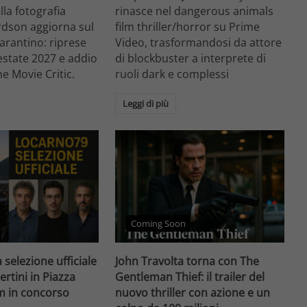
ella fotografia
rinasce nel dangerous animals
rdson aggiorna sul
film thriller/horror su Prime
arantino: riprese
Video, trasformandosi da attore
'estate 2027 e addio
di blockbuster a interprete di
he Movie Critic.
ruoli dark e complessi
Leggi di più
Coming Soon
 selezione ufficiale
John Travolta torna con The
ertini in Piazza
Gentleman Thief: il trailer del
lm in concorso
nuovo thriller con azione e un