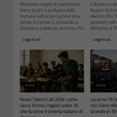
Mediaset sceglie di mantenere
Il direttore d
Gerry Scotti e La Ruota della
Robert Richa
Fortuna nell'access prime time
decimo film T
estivo di Canale 5, rinviando a
possibili nell
dicembre il debutto di Enrico Pa
definitivo a T
Leggi di più
Leggi di più
Eventi
Eventi
Nuovi Talenti Lab 2026: come
Locarno 79: la
Lecco forma i registi under 35
con Dario Alb
che faranno il cinema italiano di
Grande e i fi