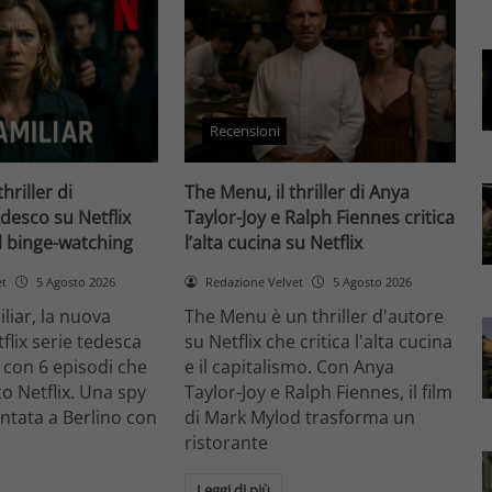
Recensioni
thriller di
The Menu, il thriller di Anya
desco su Netflix
Taylor-Joy e Ralph Fiennes critica
il binge-watching
l’alta cucina su Netflix
et
5 Agosto 2026
Redazione Velvet
5 Agosto 2026
liar, la nuova
The Menu è un thriller d'autore
flix serie tedesca
su Netflix che critica l'alta cucina
 con 6 episodi che
e il capitalismo. Con Anya
o Netflix. Una spy
Taylor-Joy e Ralph Fiennes, il film
entata a Berlino con
di Mark Mylod trasforma un
ristorante
Leggi di più