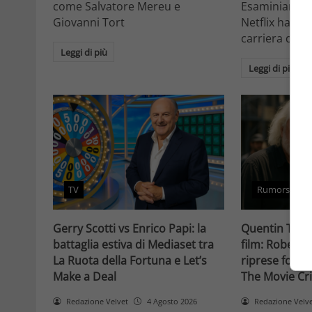
come Salvatore Mereu e
Esaminiamo c
Giovanni Tort
Netflix ha tr
carriera da at
Leggi di più
Leggi di più
TV
Rumors
Gerry Scotti vs Enrico Papi: la
Quentin Taran
battaglia estiva di Mediaset tra
film: Robert 
La Ruota della Fortuna e Let’s
riprese forse 
Make a Deal
The Movie Cri
Redazione Velvet
4 Agosto 2026
Redazione Velv