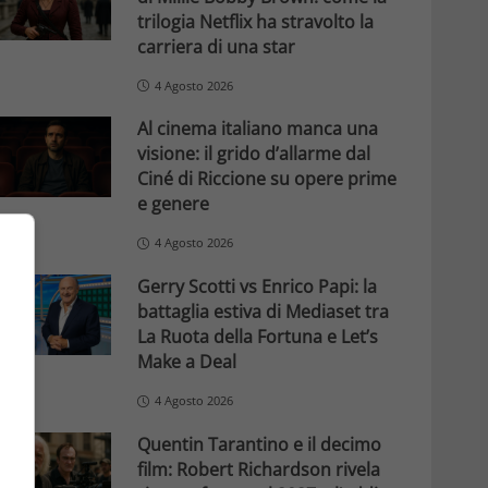
trilogia Netflix ha stravolto la
carriera di una star
4 Agosto 2026
Al cinema italiano manca una
visione: il grido d’allarme dal
Ciné di Riccione su opere prime
e genere
4 Agosto 2026
Gerry Scotti vs Enrico Papi: la
battaglia estiva di Mediaset tra
La Ruota della Fortuna e Let’s
Make a Deal
4 Agosto 2026
Quentin Tarantino e il decimo
film: Robert Richardson rivela