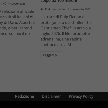
colpo da 100 milioni
et
4 Agosto 2026
Redazione Velvet
4 Agosto 2026
 selezione ufficiale
ro titoli italiani di
L'attore di Pulp Fiction è
y di Dario Albertini
protagonista del thriller The
nde, Alberi erranti
Gentleman Thief, in arrivo a
oncorso, più il do
luglio 2026. Il film promette
adrenalina, una rapina
spettacolare a M
Leggi di più
Redazione
Disclaimer
Privacy Policy