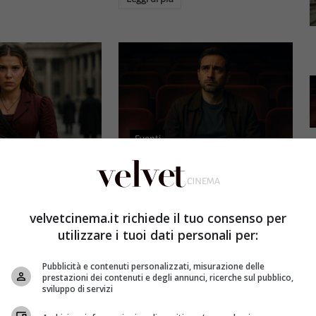
Eventi
3 e il grande salto
Al cinema italiano manca una
by Brown: come la
visione: il grido d’allarme dal
x ha stravolto la
Ciné di Riccione su opere prime
velvetcinema.it richiede il tuo consenso per
a star
e genere
utilizzare i tuoi dati personali per:
et
4 Agosto 2026
Redazione Velvet
4 Agosto 2026
Pubblicità e contenuti personalizzati, misurazione delle
mes 3, Millie
Il cinema italiano opere prime
prestazioni dei contenuti e degli annunci, ricerche sul pubblico,
compie un salto
affronta una crisi strutturale:
sviluppo di servizi
llywood.
poche new entry, scarso