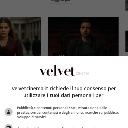
Eventi
3 e il grande salto
Al cinema italiano manca una
by Brown: come la
visione: il grido d’allarme dal
x ha stravolto la
Ciné di Riccione su opere prime
velvetcinema.it richiede il tuo consenso per
a star
e genere
utilizzare i tuoi dati personali per:
et
4 Agosto 2026
Redazione Velvet
4 Agosto 2026
Pubblicità e contenuti personalizzati, misurazione delle
mes 3, Millie
Il cinema italiano opere prime
prestazioni dei contenuti e degli annunci, ricerche sul pubblico,
compie un salto
affronta una crisi strutturale:
sviluppo di servizi
llywood.
poche new entry, scarso