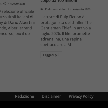
colpo da 100 milioni
et
4 Agosto 2026
Redazione Velvet
4 Agosto 2026
 selezione ufficiale
ro titoli italiani di
L'attore di Pulp Fiction è
y di Dario Albertini
protagonista del thriller The
nde, Alberi erranti
Gentleman Thief, in arrivo a
oncorso, più il do
luglio 2026. Il film promette
adrenalina, una rapina
spettacolare a M
Leggi di più
Redazione
Disclaimer
Privacy Policy