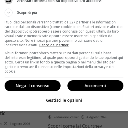
Archiviare informazioni su dispositivo e/o accedervi
ome la trilogia
ricambio generazionale e
asformato la sua
assenza di genere. L'analisi dal
Scopri di più
trice
Ciné di Riccione.
I tuoi dati personali verranno trattati da 327 partner e le informazioni
raccolte dal tuo dispositivo (come cookie, identificatori univoci e altri dati
Leggi di più
del dispositivo) potrebbero essere condivise con questi ultimi, da loro
visualizzate e memorizzate oppure essere usate nello specifico da
questo sito. Noi e i nostri partner potremmo utilizzare dati di
localizzazione esatti.
Elenco dei partner
.
Alcuni fornitori potrebbero trattare i tuoi dati personali sulla base
dell'interesse legittimo, al quale puoi opporti gestendo le tue opzioni qui
sotto. Cerca un link in fondo a questa pagina o nel menu del sito per
gestire o revocare il consenso nelle impostazioni della privacy e dei
cookie.
Anteprime
Nega il consenso
Acconsenti
tino e il decimo
Jai Courtney si riscatta con
Richardson rivela
Dangerous Animals su Prime
Gestisci le opzioni
nel 2027 e l’addio a
Video: da flop a serial killer
tic
Redazione Velvet
4 Agosto 2026
et
4 Agosto 2026
Scopri come Jai Courtney