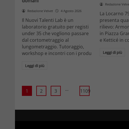
domani
Redazione Velv
Redazione Velvet
4 Agosto 2026
La Locarno 79
Il Nuovi Talenti Lab è un
presenta quatt
laboratorio gratuito per registi
rilievo: Armon
under 35 che vogliono passare
in Piazza Gra
dal cortometraggio al
e Ketticé in c
lungometraggio. Tutoraggio,
Leggi di più
workshop e incontri con i produ
Leggi di più
...
1
2
3
1109