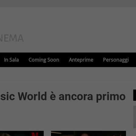
In Sala
Coming Soon
Anteprime
Personaggi
assic World è ancora primo