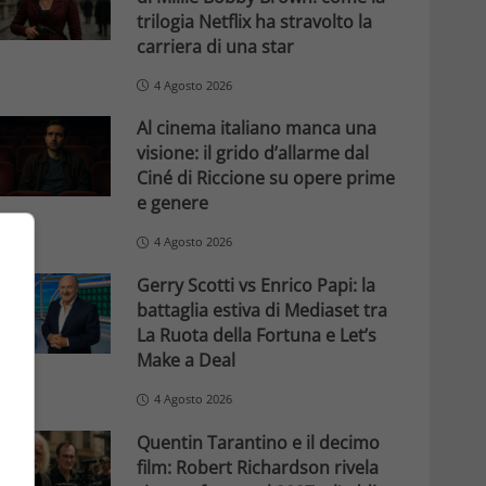
trilogia Netflix ha stravolto la
carriera di una star
4 Agosto 2026
Al cinema italiano manca una
visione: il grido d’allarme dal
Ciné di Riccione su opere prime
e genere
4 Agosto 2026
Gerry Scotti vs Enrico Papi: la
battaglia estiva di Mediaset tra
La Ruota della Fortuna e Let’s
Make a Deal
4 Agosto 2026
Quentin Tarantino e il decimo
film: Robert Richardson rivela