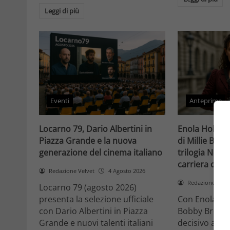
Leggi di più
Eventi
Anteprime
Locarno 79, Dario Albertini in
Enola Holmes 
Piazza Grande e la nuova
di Millie Bob
generazione del cinema italiano
trilogia Netfli
carriera di un
Redazione Velvet
4 Agosto 2026
Redazione Velv
Locarno 79 (agosto 2026)
presenta la selezione ufficiale
Con Enola Hol
con Dario Albertini in Piazza
Bobby Brown 
Grande e nuovi talenti italiani
decisivo a Ho