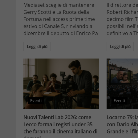
Mediaset sceglie di mantenere
Il direttore d
Gerry Scotti e La Ruota della
Robert Richa
Fortuna nell'access prime time
decimo film T
estivo di Canale 5, rinviando a
possibili nell
dicembre il debutto di Enrico Pa
definitivo a T
Leggi di più
Leggi di più
Eventi
Eventi
Nuovi Talenti Lab 2026: come
Locarno 79: la
Lecco forma i registi under 35
con Dario Alb
che faranno il cinema italiano di
Grande e i fi