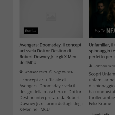
Bomba
Pay Tv
Avengers: Doomsday, il concept
Unfamiliar, il 
art svela Dottor Destino di
spionaggio te
Robert Downey Jr. e gli X-Men
perfetto per 
dell’MCU
Redazione Velv
Redazione Velvet
5 Agosto 2026
Scopri Unfami
Il concept art ufficiale di
unfamiliar net
Avengers: Doomsday rivela il
di spionaggio
design della maschera di Dottor
ha conquistat
Destino interpretato da Robert
thriller ambi
Downey Jr. e i primi dettagli degli
Felix Krame
X-Men nell'MCU
Leggi di più