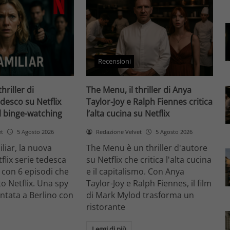
Recensioni
thriller di
The Menu, il thriller di Anya
desco su Netflix
Taylor-Joy e Ralph Fiennes critica
il binge-watching
l’alta cucina su Netflix
et
5 Agosto 2026
Redazione Velvet
5 Agosto 2026
liar, la nuova
The Menu è un thriller d'autore
flix serie tedesca
su Netflix che critica l'alta cucina
 con 6 episodi che
e il capitalismo. Con Anya
o Netflix. Una spy
Taylor-Joy e Ralph Fiennes, il film
entata a Berlino con
di Mark Mylod trasforma un
ristorante
Leggi di più