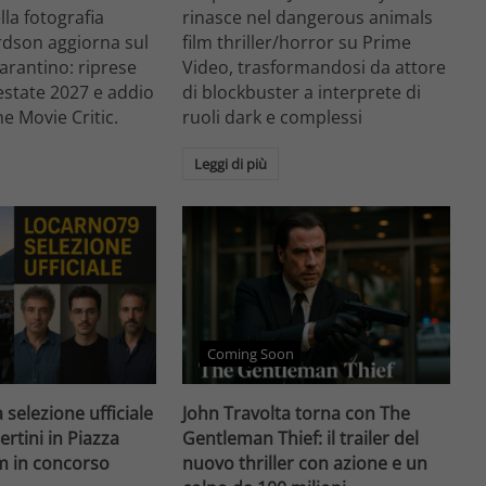
ella fotografia
rinasce nel dangerous animals
rdson aggiorna sul
film thriller/horror su Prime
arantino: riprese
Video, trasformandosi da attore
'estate 2027 e addio
di blockbuster a interprete di
he Movie Critic.
ruoli dark e complessi
Leggi di più
Coming Soon
 selezione ufficiale
John Travolta torna con The
ertini in Piazza
Gentleman Thief: il trailer del
lm in concorso
nuovo thriller con azione e un