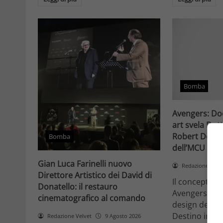
Bomba
Avengers: Do
art svela Dot
Robert Downey
Bomba
dell’MCU
Gian Luca Farinelli nuovo
Redazione Velv
Direttore Artistico dei David di
Il concept art 
Donatello: il restauro
Avengers: Doo
cinematografico al comando
design della 
Destino inte
Redazione Velvet
9 Agosto 2026