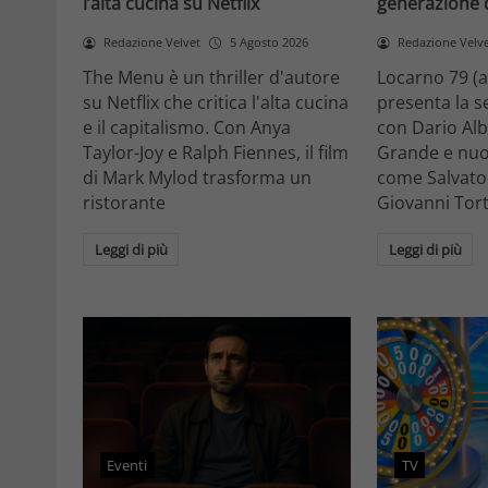
l’alta cucina su Netflix
generazione d
Redazione Velvet
5 Agosto 2026
Redazione Velv
The Menu è un thriller d'autore
Locarno 79 (
su Netflix che critica l'alta cucina
presenta la se
e il capitalismo. Con Anya
con Dario Alb
Taylor-Joy e Ralph Fiennes, il film
Grande e nuovi
di Mark Mylod trasforma un
come Salvato
ristorante
Giovanni Tor
Leggi di più
Leggi di più
Eventi
TV