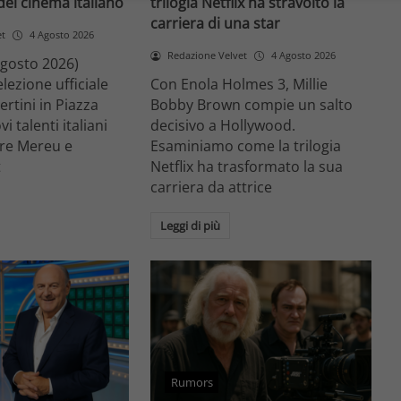
el cinema italiano
trilogia Netflix ha stravolto la
carriera di una star
et
4 Agosto 2026
Redazione Velvet
4 Agosto 2026
agosto 2026)
lezione ufficiale
Con Enola Holmes 3, Millie
ertini in Piazza
Bobby Brown compie un salto
 talenti italiani
decisivo a Hollywood.
re Mereu e
Esaminiamo come la trilogia
t
Netflix ha trasformato la sua
carriera da attrice
Leggi di più
Rumors