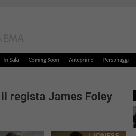
In Sala
Coming Soon
Anteprime
Personaggi
il regista James Foley