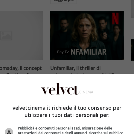
Pay Tv
omsday, il concept
Unfamiliar, il thriller di
tor Destino di
spionaggio tedesco su Netflix
 Jr. e gli X-Men
perfetto per il binge-watching
Redazione Velvet
5 Agosto 2026
et
5 Agosto 2026
Scopri Unfamiliar, la nuova
velvetcinema.it richiede il tuo consenso per
ufficiale di
unfamiliar netflix serie tedesca
utilizzare i tuoi dati personali per:
msday rivela il
di spionaggio con 6 episodi che
maschera di Dottor
ha conquistato Netflix. Una spy
Pubblicità e contenuti personalizzati, misurazione delle
rpretato da Robert
thriller ambientata a Berlino con
prestazioni dei contenuti e degli annunci, ricerche sul pubblico,