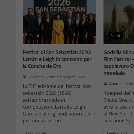
Eventi
Eventi
Festival di San Sebastián 2026:
Godzilla Min
Larrán e Leigh in concorso per
Film Festival 
la Concha de Oro
capolavoro O
mondiale
Redazione Velvet
9 Agosto 2026
Redazione Velv
La 74ª edizione del festival san
sebastián 2026 (18-26
Il sequel del
settembre) vede in
Minus One, vi
competizione Larraín, Leigh,
avrà la sua 
Garcia e altri grandi autori per il
al New York F
premio massimo.
selezione Spo
Leggi di più
Leggi di più