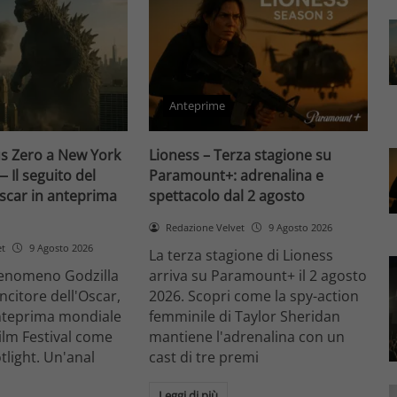
Anteprime
us Zero a New York
Lioness – Terza stagione su
— Il seguito del
Paramount+: adrenalina e
scar in anteprima
spettacolo dal 2 agosto
Redazione Velvet
9 Agosto 2026
et
9 Agosto 2026
La terza stagione di Lioness
 fenomeno Godzilla
arriva su Paramount+ il 2 agosto
ncitore dell'Oscar,
2026. Scopri come la spy-action
anteprima mondiale
femminile di Taylor Sheridan
ilm Festival come
mantiene l'adrenalina con un
tlight. Un'anal
cast di tre premi
Leggi di più