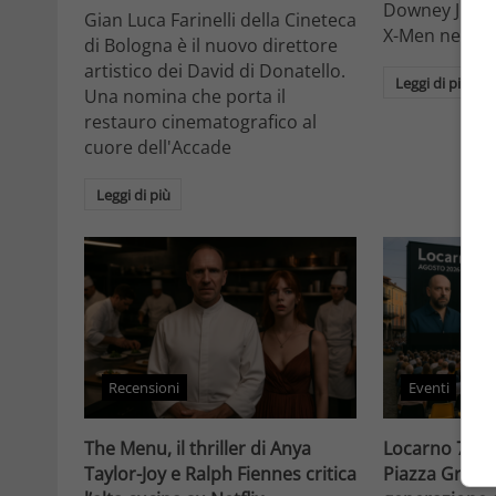
Downey Jr. e i
Gian Luca Farinelli della Cineteca
X-Men nell'M
di Bologna è il nuovo direttore
artistico dei David di Donatello.
Leggi di più
Una nomina che porta il
restauro cinematografico al
cuore dell'Accade
Leggi di più
Recensioni
Eventi
The Menu, il thriller di Anya
Locarno 79, D
Taylor-Joy e Ralph Fiennes critica
Piazza Grand