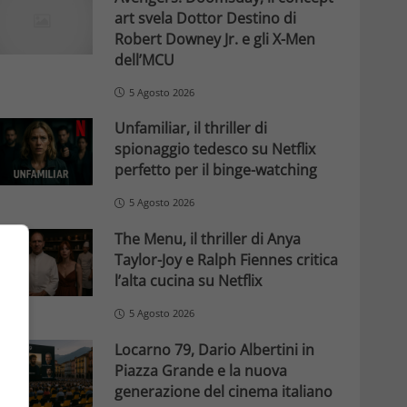
art svela Dottor Destino di
Robert Downey Jr. e gli X-Men
dell’MCU
5 Agosto 2026
Unfamiliar, il thriller di
spionaggio tedesco su Netflix
perfetto per il binge-watching
5 Agosto 2026
The Menu, il thriller di Anya
Taylor-Joy e Ralph Fiennes critica
l’alta cucina su Netflix
5 Agosto 2026
Locarno 79, Dario Albertini in
Piazza Grande e la nuova
generazione del cinema italiano