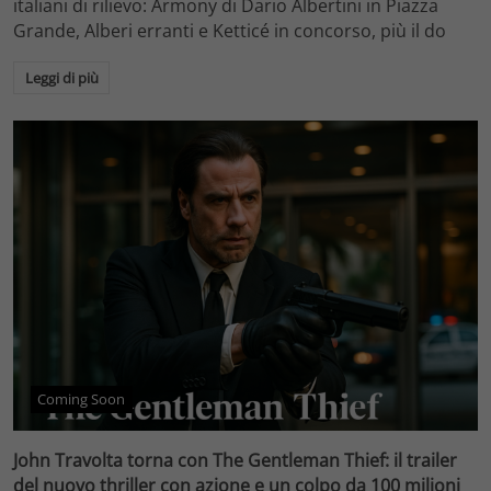
italiani di rilievo: Armony di Dario Albertini in Piazza
Grande, Alberi erranti e Ketticé in concorso, più il do
Leggi di più
Coming Soon
John Travolta torna con The Gentleman Thief: il trailer
del nuovo thriller con azione e un colpo da 100 milioni