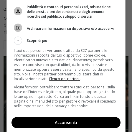
Pubblicità e contenuti personalizzati, misurazione
Redazione Velvet
4 Agosto 2026
delle prestazioni dei contenuti e degli annunci,
ricerche sul pubblico, sviluppo di servizi
Mediaset sceglie di mantenere Gerry Scotti e La Ruota
della Fortuna nell'access prime time estivo di Canale 5,
Archiviare informazioni su dispositivo e/o accedervi
rinviando a dicembre il debutto di Enrico Pa
Scopri di più
Leggi di più
I tuoi dati personali verranno trattati da 327 partner e le
informazioni raccolte dal tuo dispositivo (come cookie,
identificatori univoci e altri dati del dispositivo) potrebbero
essere condivise con questi ultimi, da loro visualizzate e
memorizzate oppure essere usate nello specifico da questo
sito. Noi e i nostri partner potremmo utilizzare dati di
localizzazione esatti.
Elenco dei partner
.
Alcuni fornitori potrebbero trattare i tuoi dati personali sulla
base dell'interesse legittimo, al quale puoi opporti gestendo
le tue opzioni qui sotto. Cerca un link in fondo a questa
pagina o nel menu del sito per gestire o revocare il consenso
nelle impostazioni della privacy e dei cookie.
Acconsenti
Rumors