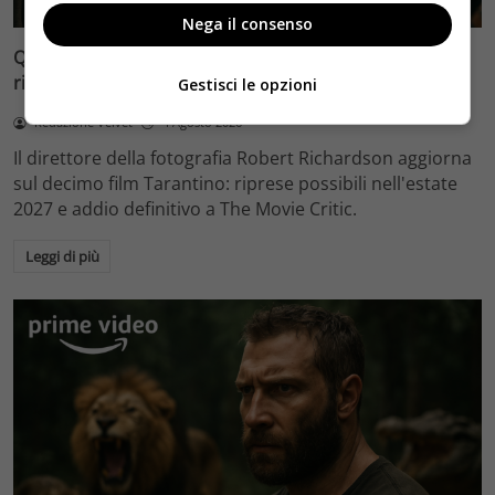
Nega il consenso
Quentin Tarantino e il decimo film: Robert Richardson
rivela riprese forse nel 2027 e l’addio a The Movie Critic
Gestisci le opzioni
Redazione Velvet
4 Agosto 2026
Il direttore della fotografia Robert Richardson aggiorna
sul decimo film Tarantino: riprese possibili nell'estate
2027 e addio definitivo a The Movie Critic.
Leggi di più