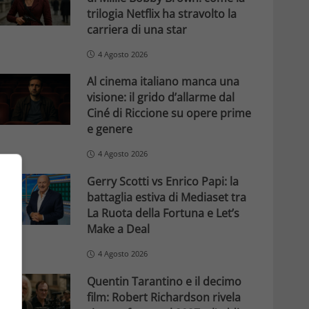
trilogia Netflix ha stravolto la
carriera di una star
4 Agosto 2026
Al cinema italiano manca una
visione: il grido d’allarme dal
Ciné di Riccione su opere prime
e genere
4 Agosto 2026
Gerry Scotti vs Enrico Papi: la
battaglia estiva di Mediaset tra
La Ruota della Fortuna e Let’s
Make a Deal
4 Agosto 2026
Quentin Tarantino e il decimo
film: Robert Richardson rivela