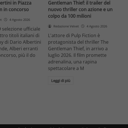
ertini in Piazza
Gentleman Thief: il trailer del
lm in concorso
nuovo thriller con azione e un
colpo da 100 milioni
et
4 Agosto 2026
Redazione Velvet
4 Agosto 2026
 selezione ufficiale
ro titoli italiani di
L'attore di Pulp Fiction è
y di Dario Albertini
protagonista del thriller The
nde, Alberi erranti
Gentleman Thief, in arrivo a
oncorso, più il do
luglio 2026. Il film promette
adrenalina, una rapina
spettacolare a M
Leggi di più