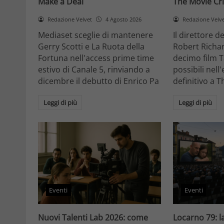
Make a Deal
The Movie Cri
Redazione Velvet
4 Agosto 2026
Redazione Velv
Mediaset sceglie di mantenere
Il direttore d
Gerry Scotti e La Ruota della
Robert Richa
Fortuna nell'access prime time
decimo film T
estivo di Canale 5, rinviando a
possibili nell
dicembre il debutto di Enrico Pa
definitivo a T
Leggi di più
Leggi di più
Eventi
Eventi
Nuovi Talenti Lab 2026: come
Locarno 79: la