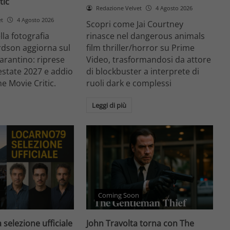
tic
Redazione Velvet
4 Agosto 2026
et
4 Agosto 2026
Scopri come Jai Courtney
ella fotografia
rinasce nel dangerous animals
rdson aggiorna sul
film thriller/horror su Prime
arantino: riprese
Video, trasformandosi da attore
'estate 2027 e addio
di blockbuster a interprete di
he Movie Critic.
ruoli dark e complessi
Leggi di più
Coming Soon
 selezione ufficiale
John Travolta torna con The