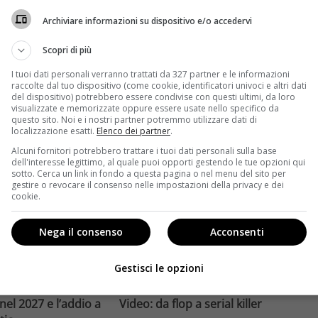
compie un salto
affronta una crisi strutturale:
Archiviare informazioni su dispositivo e/o accedervi
llywood.
poche new entry, scarso
ome la trilogia
ricambio generazionale e
Scopri di più
asformato la sua
assenza di genere. L'analisi dal
I tuoi dati personali verranno trattati da 327 partner e le informazioni
trice
Ciné di Riccione.
raccolte dal tuo dispositivo (come cookie, identificatori univoci e altri dati
del dispositivo) potrebbero essere condivise con questi ultimi, da loro
Leggi di più
visualizzate e memorizzate oppure essere usate nello specifico da
questo sito. Noi e i nostri partner potremmo utilizzare dati di
localizzazione esatti.
Elenco dei partner
.
Alcuni fornitori potrebbero trattare i tuoi dati personali sulla base
dell'interesse legittimo, al quale puoi opporti gestendo le tue opzioni qui
sotto. Cerca un link in fondo a questa pagina o nel menu del sito per
gestire o revocare il consenso nelle impostazioni della privacy e dei
cookie.
Nega il consenso
Acconsenti
Anteprime
Gestisci le opzioni
tino e il decimo
Jai Courtney si riscatta con
Richardson rivela
Dangerous Animals su Prime
nel 2027 e l’addio a
Video: da flop a serial killer