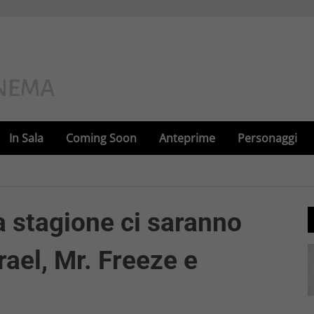
In Sala
Coming Soon
Anteprime
Personaggi
 stagione ci saranno
ael, Mr. Freeze e