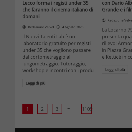
Lecco forma i registi under 35
con Dario Alb
che faranno il cinema italiano di
Grande e i fi
domani
Redazione Velv
Redazione Velvet
4 Agosto 2026
La Locarno 79
Il Nuovi Talenti Lab è un
presenta quatt
laboratorio gratuito per registi
rilievo: Armon
under 35 che vogliono passare
in Piazza Gra
dal cortometraggio al
e Ketticé in c
lungometraggio. Tutoraggio,
Leggi di più
workshop e incontri con i produ
Leggi di più
...
1
2
3
1109