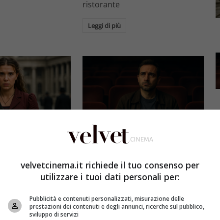
ristorante
Leggi di più
Eventi
3 e il grande salto
Al cinema italiano manca una
by Brown: come la
visione: il grido d’allarme dal
velvetcinema.it richiede il tuo consenso per
x ha stravolto la
Ciné di Riccione su opere prime
utilizzare i tuoi dati personali per:
a star
e genere
Pubblicità e contenuti personalizzati, misurazione delle
et
4 Agosto 2026
Redazione Velvet
4 Agosto 2026
prestazioni dei contenuti e degli annunci, ricerche sul pubblico,
sviluppo di servizi
mes 3, Millie
Il cinema italiano opere prime