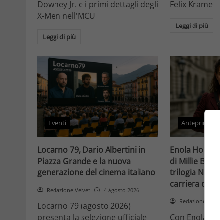
Downey Jr. e i primi dettagli degli
Felix Krame
X-Men nell'MCU
Leggi di più
Leggi di più
Eventi
Anteprime
Locarno 79, Dario Albertini in
Enola Holmes 
Piazza Grande e la nuova
di Millie Bob
generazione del cinema italiano
trilogia Netfli
carriera di un
Redazione Velvet
4 Agosto 2026
Redazione Velv
Locarno 79 (agosto 2026)
presenta la selezione ufficiale
Con Enola Hol