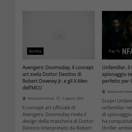
Bomba
Pay Tv
Avengers: Doomsday, il concept
Unfamiliar, il 
art svela Dottor Destino di
spionaggio te
Robert Downey Jr. e gli X-Men
perfetto per 
dell’MCU
Redazione Velv
Redazione Velvet
5 Agosto 2026
Scopri Unfami
Il concept art ufficiale di
unfamiliar net
Avengers: Doomsday rivela il
di spionaggio
design della maschera di Dottor
ha conquistat
Destino interpretato da Robert
thriller ambi