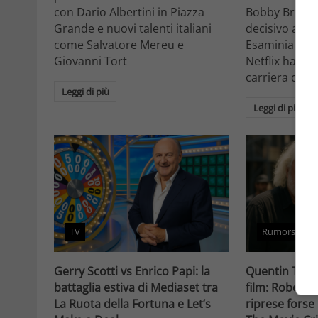
con Dario Albertini in Piazza
Bobby Brown 
Grande e nuovi talenti italiani
decisivo a Ho
come Salvatore Mereu e
Esaminiamo c
Giovanni Tort
Netflix ha tr
carriera da at
Leggi di più
Leggi di più
TV
Rumors
Gerry Scotti vs Enrico Papi: la
Quentin Taran
battaglia estiva di Mediaset tra
film: Robert 
La Ruota della Fortuna e Let’s
riprese forse 