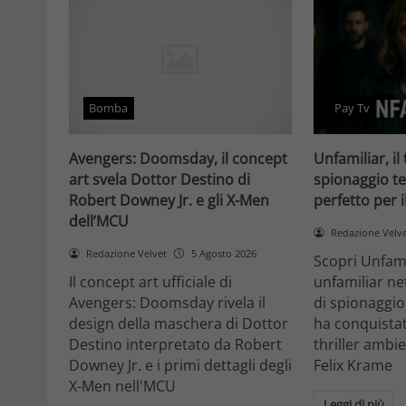
Bomba
Pay Tv
Avengers: Doomsday, il concept
Unfamiliar, il 
art svela Dottor Destino di
spionaggio te
Robert Downey Jr. e gli X-Men
perfetto per 
dell’MCU
Redazione Velv
Redazione Velvet
5 Agosto 2026
Scopri Unfami
Il concept art ufficiale di
unfamiliar net
Avengers: Doomsday rivela il
di spionaggio
design della maschera di Dottor
ha conquistat
Destino interpretato da Robert
thriller ambi
Downey Jr. e i primi dettagli degli
Felix Krame
X-Men nell'MCU
Leggi di più