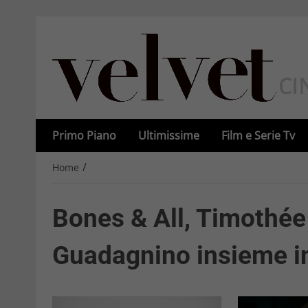
Primo Piano
Ultimissime
Film e Serie Tv
/
Home
Bones & All, Timothé
Guadagnino insieme in