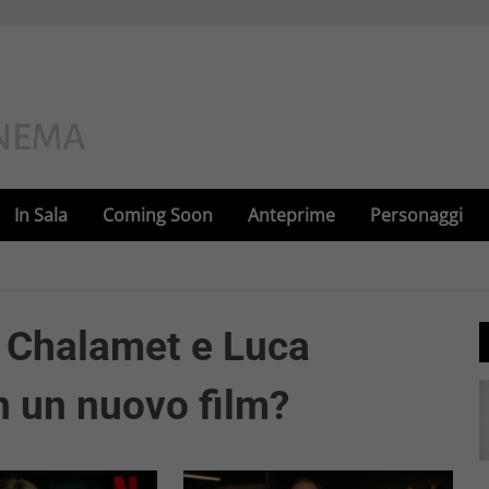
In Sala
Coming Soon
Anteprime
Personaggi
e Chalamet e Luca
 un nuovo film?