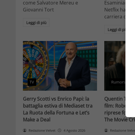
come Salvatore Mereu e
Esaminiamo c
Giovanni Tort
Netflix ha tr
carriera da at
Leggi di più
Leggi di più
TV
Rumors
Gerry Scotti vs Enrico Papi: la
Quentin Taran
battaglia estiva di Mediaset tra
film: Robert 
La Ruota della Fortuna e Let’s
riprese forse 
Make a Deal
The Movie Cri
Redazione Velvet
4 Agosto 2026
Redazione Velv