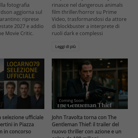
ella fotografia
rinasce nel dangerous animals
rdson aggiorna sul
film thriller/horror su Prime
arantino: riprese
Video, trasformandosi da attore
'estate 2027 e addio
di blockbuster a interprete di
he Movie Critic.
ruoli dark e complessi
Leggi di più
Coming Soon
 selezione ufficiale
John Travolta torna con The
ertini in Piazza
Gentleman Thief: il trailer del
lm in concorso
nuovo thriller con azione e un