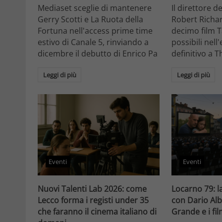
Mediaset sceglie di mantenere
Il direttore d
Gerry Scotti e La Ruota della
Robert Richa
Fortuna nell'access prime time
decimo film T
estivo di Canale 5, rinviando a
possibili nell
dicembre il debutto di Enrico Pa
definitivo a T
Leggi di più
Leggi di più
Eventi
Eventi
Nuovi Talenti Lab 2026: come
Locarno 79: la
Lecco forma i registi under 35
con Dario Alb
che faranno il cinema italiano di
Grande e i fi