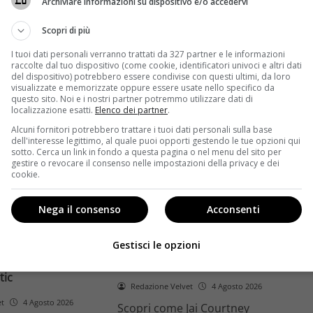
Archiviare informazioni su dispositivo e/o accedervi
ome la trilogia
ricambio generazionale e
asformato la sua
assenza di genere. L'analisi dal
Scopri di più
trice
Ciné di Riccione.
I tuoi dati personali verranno trattati da 327 partner e le informazioni
raccolte dal tuo dispositivo (come cookie, identificatori univoci e altri dati
Leggi di più
del dispositivo) potrebbero essere condivise con questi ultimi, da loro
visualizzate e memorizzate oppure essere usate nello specifico da
questo sito. Noi e i nostri partner potremmo utilizzare dati di
localizzazione esatti.
Elenco dei partner
.
Alcuni fornitori potrebbero trattare i tuoi dati personali sulla base
dell'interesse legittimo, al quale puoi opporti gestendo le tue opzioni qui
sotto. Cerca un link in fondo a questa pagina o nel menu del sito per
gestire o revocare il consenso nelle impostazioni della privacy e dei
cookie.
Anteprime
Nega il consenso
Acconsenti
tino e il decimo
Jai Courtney si riscatta con
Richardson rivela
Dangerous Animals su Prime
Gestisci le opzioni
nel 2027 e l’addio a
Video: da flop a serial killer
tic
Redazione Velvet
4 Agosto 2026
et
4 Agosto 2026
Scopri come Jai Courtney