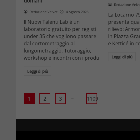
domani
Redazione Velv
Redazione Velvet
4 Agosto 2026
La Locarno 79
Il Nuovi Talenti Lab è un
presenta quatt
laboratorio gratuito per registi
rilievo: Armon
under 35 che vogliono passare
in Piazza Gra
dal cortometraggio al
e Ketticé in c
lungometraggio. Tutoraggio,
Leggi di più
workshop e incontri con i produ
Leggi di più
...
1
2
3
1109