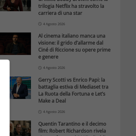
trilogia Netflix ha stravolto la
carriera di una star
4 Agosto 2026
Al cinema italiano manca una
visione: il grido d’allarme dal
Ciné di Riccione su opere prime
e genere
4 Agosto 2026
Gerry Scotti vs Enrico Papi: la
battaglia estiva di Mediaset tra
La Ruota della Fortuna e Let’s
Make a Deal
4 Agosto 2026
Quentin Tarantino e il decimo
film: Robert Richardson rivela