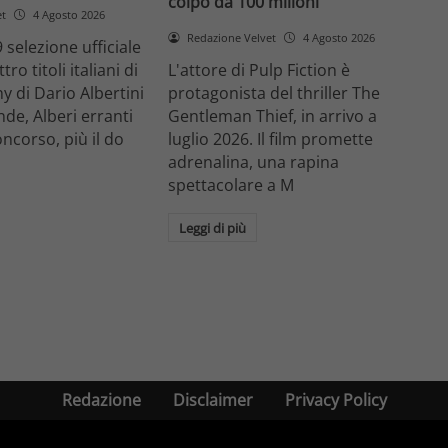
colpo da 100 milioni
et
4 Agosto 2026
Redazione Velvet
4 Agosto 2026
 selezione ufficiale
ro titoli italiani di
L'attore di Pulp Fiction è
y di Dario Albertini
protagonista del thriller The
nde, Alberi erranti
Gentleman Thief, in arrivo a
oncorso, più il do
luglio 2026. Il film promette
adrenalina, una rapina
spettacolare a M
Leggi di più
Redazione
Disclaimer
Privacy Policy