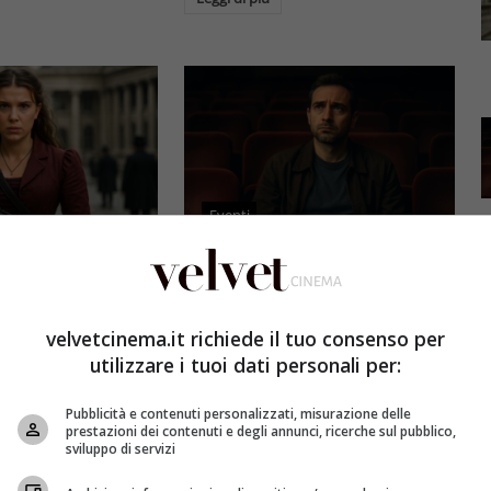
Eventi
3 e il grande salto
Al cinema italiano manca una
by Brown: come la
visione: il grido d’allarme dal
x ha stravolto la
Ciné di Riccione su opere prime
velvetcinema.it richiede il tuo consenso per
a star
e genere
utilizzare i tuoi dati personali per:
et
4 Agosto 2026
Redazione Velvet
4 Agosto 2026
Pubblicità e contenuti personalizzati, misurazione delle
mes 3, Millie
Il cinema italiano opere prime
prestazioni dei contenuti e degli annunci, ricerche sul pubblico,
compie un salto
affronta una crisi strutturale:
sviluppo di servizi
llywood.
poche new entry, scarso