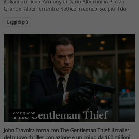
italiani di rilievo: Armony di Dario Albertini in Piazza
Grande, Alberi erranti e Ketticé in concorso, più il do
Leggi di più
Coming Soon
John Travolta torna con The Gentleman Thief: il trailer
del nuovo thriller con azione e un colpo da 100 milioni