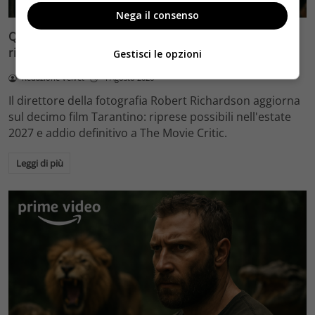
Nega il consenso
Quentin Tarantino e il decimo film: Robert Richardson
rivela riprese forse nel 2027 e l’addio a The Movie Critic
Gestisci le opzioni
Redazione Velvet
4 Agosto 2026
Il direttore della fotografia Robert Richardson aggiorna
sul decimo film Tarantino: riprese possibili nell'estate
2027 e addio definitivo a The Movie Critic.
Leggi di più