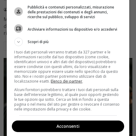
Pubblicità e contenuti personalizzati, misurazione
Redazione Velvet
4 Agosto 2026
delle prestazioni dei contenuti e degli annunci,
ricerche sul pubblico, sviluppo di servizi
Mediaset sceglie di mantenere Gerry Scotti e La Ruota
della Fortuna nell'access prime time estivo di Canale 5,
Archiviare informazioni su dispositivo e/o accedervi
rinviando a dicembre il debutto di Enrico Pa
Scopri di più
Leggi di più
I tuoi dati personali verranno trattati da 327 partner e le
informazioni raccolte dal tuo dispositivo (come cookie,
identificatori univoci e altri dati del dispositivo) potrebbero
essere condivise con questi ultimi, da loro visualizzate e
memorizzate oppure essere usate nello specifico da questo
sito. Noi e i nostri partner potremmo utilizzare dati di
localizzazione esatti.
Elenco dei partner
.
Alcuni fornitori potrebbero trattare i tuoi dati personali sulla
base dell'interesse legittimo, al quale puoi opporti gestendo
le tue opzioni qui sotto. Cerca un link in fondo a questa
pagina o nel menu del sito per gestire o revocare il consenso
nelle impostazioni della privacy e dei cookie.
Acconsenti
Rumors