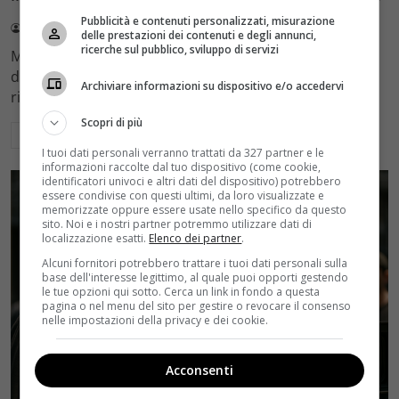
Pubblicità e contenuti personalizzati, misurazione
Redazione Velvet
4 Agosto 2026
delle prestazioni dei contenuti e degli annunci,
ricerche sul pubblico, sviluppo di servizi
Mediaset sceglie di mantenere Gerry Scotti e La Ruota
della Fortuna nell'access prime time estivo di Canale 5,
Archiviare informazioni su dispositivo e/o accedervi
rinviando a dicembre il debutto di Enrico Pa
Scopri di più
Leggi di più
I tuoi dati personali verranno trattati da 327 partner e le
informazioni raccolte dal tuo dispositivo (come cookie,
identificatori univoci e altri dati del dispositivo) potrebbero
essere condivise con questi ultimi, da loro visualizzate e
memorizzate oppure essere usate nello specifico da questo
sito. Noi e i nostri partner potremmo utilizzare dati di
localizzazione esatti.
Elenco dei partner
.
Alcuni fornitori potrebbero trattare i tuoi dati personali sulla
base dell'interesse legittimo, al quale puoi opporti gestendo
le tue opzioni qui sotto. Cerca un link in fondo a questa
pagina o nel menu del sito per gestire o revocare il consenso
nelle impostazioni della privacy e dei cookie.
Acconsenti
Rumors