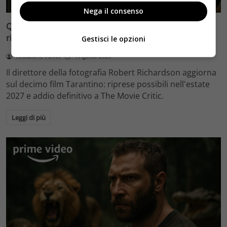
Nega il consenso
Quentin Tarantino e il decimo film: Robert Richardson
rivela riprese forse nel 2027 e l’addio a The Movie Critic
Gestisci le opzioni
Redazione Velvet
4 Agosto 2026
Il direttore della fotografia Robert Richardson aggiorna
sul decimo film Tarantino: riprese possibili nell'estate
2027 e addio definitivo a The Movie Critic.
Leggi di più