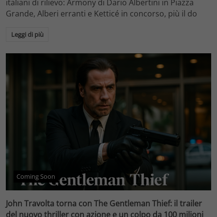
italiani di rilievo: Armony di Dario Albertini in Piazza
Grande, Alberi erranti e Ketticé in concorso, più il do
Leggi di più
Coming Soon
John Travolta torna con The Gentleman Thief: il trailer
del nuovo thriller con azione e un colpo da 100 milioni