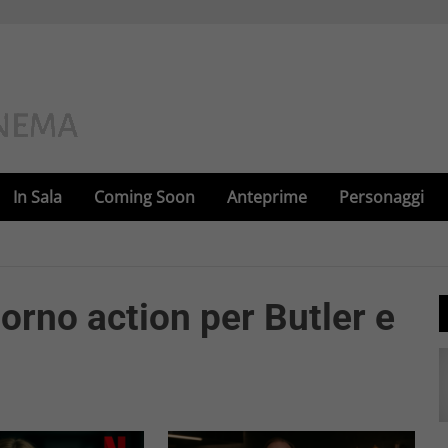
In Sala
Coming Soon
Anteprime
Personaggi
torno action per Butler e