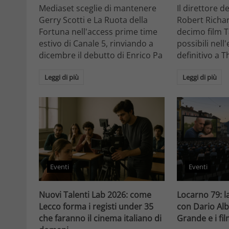
Mediaset sceglie di mantenere
Il direttore d
Gerry Scotti e La Ruota della
Robert Richa
Fortuna nell'access prime time
decimo film T
estivo di Canale 5, rinviando a
possibili nell
dicembre il debutto di Enrico Pa
definitivo a T
Leggi di più
Leggi di più
Eventi
Eventi
Nuovi Talenti Lab 2026: come
Locarno 79: la
Lecco forma i registi under 35
con Dario Alb
che faranno il cinema italiano di
Grande e i fi