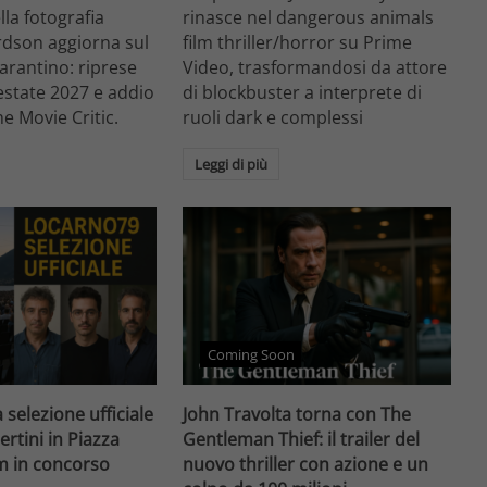
ella fotografia
rinasce nel dangerous animals
rdson aggiorna sul
film thriller/horror su Prime
arantino: riprese
Video, trasformandosi da attore
'estate 2027 e addio
di blockbuster a interprete di
he Movie Critic.
ruoli dark e complessi
Leggi di più
Coming Soon
 selezione ufficiale
John Travolta torna con The
ertini in Piazza
Gentleman Thief: il trailer del
lm in concorso
nuovo thriller con azione e un