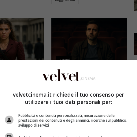
Eventi
3 e il grande salto
Al cinema italiano manca una
by Brown: come la
visione: il grido d’allarme dal
x ha stravolto la
Ciné di Riccione su opere prime
velvetcinema.it richiede il tuo consenso per
a star
e genere
utilizzare i tuoi dati personali per:
et
4 Agosto 2026
Redazione Velvet
4 Agosto 2026
Pubblicità e contenuti personalizzati, misurazione delle
mes 3, Millie
Il cinema italiano opere prime
prestazioni dei contenuti e degli annunci, ricerche sul pubblico,
compie un salto
affronta una crisi strutturale:
sviluppo di servizi
llywood.
poche new entry, scarso