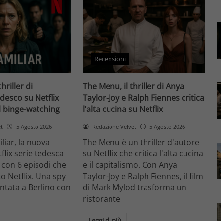
Recensioni
thriller di
The Menu, il thriller di Anya
desco su Netflix
Taylor-Joy e Ralph Fiennes critica
il binge-watching
l’alta cucina su Netflix
et
5 Agosto 2026
Redazione Velvet
5 Agosto 2026
liar, la nuova
The Menu è un thriller d'autore
flix serie tedesca
su Netflix che critica l'alta cucina
 con 6 episodi che
e il capitalismo. Con Anya
o Netflix. Una spy
Taylor-Joy e Ralph Fiennes, il film
entata a Berlino con
di Mark Mylod trasforma un
ristorante
Leggi di più