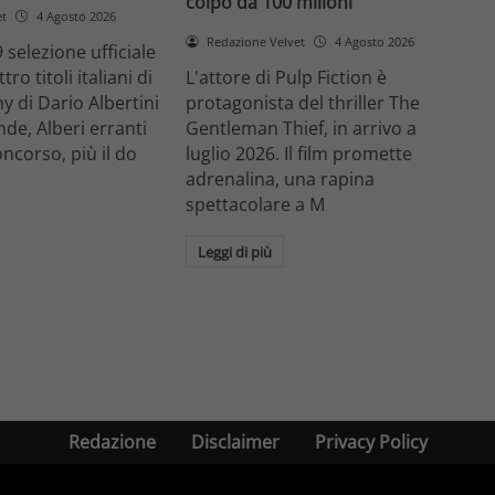
colpo da 100 milioni
et
4 Agosto 2026
Redazione Velvet
4 Agosto 2026
 selezione ufficiale
ro titoli italiani di
L'attore di Pulp Fiction è
y di Dario Albertini
protagonista del thriller The
nde, Alberi erranti
Gentleman Thief, in arrivo a
oncorso, più il do
luglio 2026. Il film promette
adrenalina, una rapina
spettacolare a M
Leggi di più
Redazione
Disclaimer
Privacy Policy