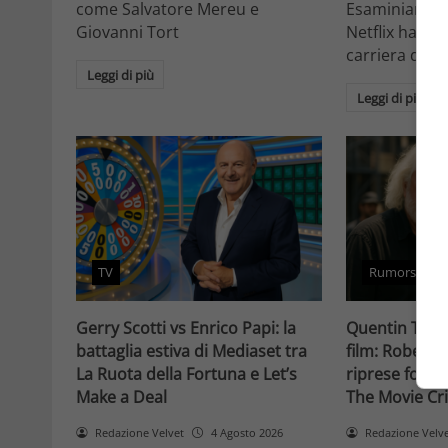
come Salvatore Mereu e
Esaminiamo c
Giovanni Tort
Netflix ha tr
carriera da at
Leggi di più
Leggi di più
TV
Rumors
Gerry Scotti vs Enrico Papi: la
Quentin Taran
battaglia estiva di Mediaset tra
film: Robert 
La Ruota della Fortuna e Let’s
riprese forse 
Make a Deal
The Movie Cri
Redazione Velvet
4 Agosto 2026
Redazione Velv