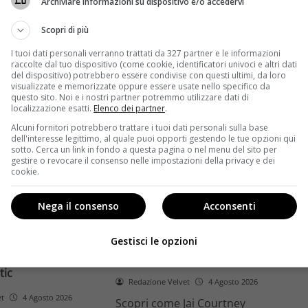
Archiviare informazioni su dispositivo e/o accedervi
ome la trilogia
ricambio generazionale e
asformato la sua
assenza di genere. L'analisi dal
Scopri di più
trice
Ciné di Riccione.
I tuoi dati personali verranno trattati da 327 partner e le informazioni
raccolte dal tuo dispositivo (come cookie, identificatori univoci e altri dati
Leggi di più
del dispositivo) potrebbero essere condivise con questi ultimi, da loro
visualizzate e memorizzate oppure essere usate nello specifico da
questo sito. Noi e i nostri partner potremmo utilizzare dati di
localizzazione esatti.
Elenco dei partner
.
Alcuni fornitori potrebbero trattare i tuoi dati personali sulla base
dell'interesse legittimo, al quale puoi opporti gestendo le tue opzioni qui
sotto. Cerca un link in fondo a questa pagina o nel menu del sito per
gestire o revocare il consenso nelle impostazioni della privacy e dei
cookie.
Anteprime
Nega il consenso
Acconsenti
tino e il decimo
Jai Courtney si riscatta con
Richardson rivela
Dangerous Animals su Prime
Gestisci le opzioni
nel 2027 e l’addio a
Video: da flop a serial killer
tic
Redazione Velvet
4 Agosto 2026
et
4 Agosto 2026
Scopri come Jai Courtney