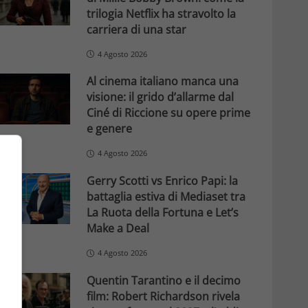
trilogia Netflix ha stravolto la
carriera di una star
4 Agosto 2026
Al cinema italiano manca una
visione: il grido d’allarme dal
Ciné di Riccione su opere prime
e genere
4 Agosto 2026
Gerry Scotti vs Enrico Papi: la
battaglia estiva di Mediaset tra
La Ruota della Fortuna e Let’s
Make a Deal
4 Agosto 2026
Quentin Tarantino e il decimo
film: Robert Richardson rivela