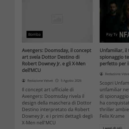
Bomba
Pay Tv
Avengers: Doomsday, il concept
Unfamiliar, il 
art svela Dottor Destino di
spionaggio te
Robert Downey Jr. e gli X-Men
perfetto per 
dell’MCU
Redazione Velv
Redazione Velvet
5 Agosto 2026
Scopri Unfami
Il concept art ufficiale di
unfamiliar net
Avengers: Doomsday rivela il
di spionaggio
design della maschera di Dottor
ha conquistat
Destino interpretato da Robert
thriller ambi
Downey Jr. e i primi dettagli degli
Felix Krame
X-Men nell'MCU
Leggi di più