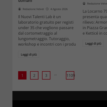
domani
Redazione Velv
Redazione Velvet
4 Agosto 2026
La Locarno 79
Il Nuovi Talenti Lab è un
presenta quatt
laboratorio gratuito per registi
rilievo: Armon
under 35 che vogliono passare
in Piazza Gra
dal cortometraggio al
e Ketticé in c
lungometraggio. Tutoraggio,
Leggi di più
workshop e incontri con i produ
Leggi di più
...
1
2
3
1109