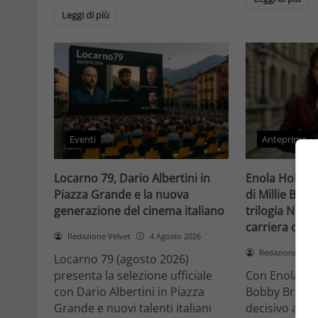
Leggi di più
Eventi
Anteprime
Locarno 79, Dario Albertini in
Enola Holmes 
Piazza Grande e la nuova
di Millie Bob
generazione del cinema italiano
trilogia Netfli
carriera di un
Redazione Velvet
4 Agosto 2026
Redazione Velv
Locarno 79 (agosto 2026)
presenta la selezione ufficiale
Con Enola Hol
con Dario Albertini in Piazza
Bobby Brown 
Grande e nuovi talenti italiani
decisivo a Ho