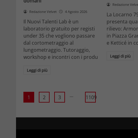
domani
Redazione Velv
Redazione Velvet
4 Agosto 2026
La Locarno 79
Il Nuovi Talenti Lab è un
presenta quatt
laboratorio gratuito per registi
rilievo: Armon
under 35 che vogliono passare
in Piazza Gra
dal cortometraggio al
e Ketticé in c
lungometraggio. Tutoraggio,
Leggi di più
workshop e incontri con i produ
Leggi di più
...
1
2
3
1109