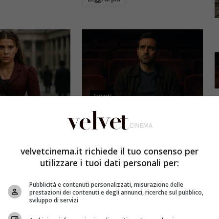
Eventi
3 e il grande salto
Al cinema italiano manca una
by Brown: come la
visione: il grido d’allarme dal
x ha stravolto la
Ciné di Riccione su opere prime
velvetcinema.it richiede il tuo consenso per
a star
e genere
utilizzare i tuoi dati personali per:
et
4 Agosto 2026
Redazione Velvet
4 Agosto 2026
Pubblicità e contenuti personalizzati, misurazione delle
mes 3, Millie
Il cinema italiano opere prime
prestazioni dei contenuti e degli annunci, ricerche sul pubblico,
compie un salto
affronta una crisi strutturale:
sviluppo di servizi
llywood.
poche new entry, scarso