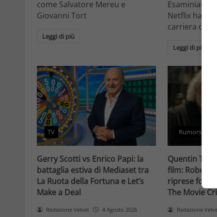
come Salvatore Mereu e
Esaminiamo c
Giovanni Tort
Netflix ha tr
carriera da at
Leggi di più
Leggi di più
TV
Rumors
Gerry Scotti vs Enrico Papi: la
Quentin Taran
battaglia estiva di Mediaset tra
film: Robert 
La Ruota della Fortuna e Let’s
riprese forse 
Make a Deal
The Movie Cri
Redazione Velvet
4 Agosto 2026
Redazione Velv