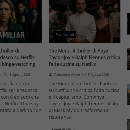
Recensioni
thriller di
The Menu, il thriller di Anya
desco su Netflix
Taylor-Joy e Ralph Fiennes critica
il binge-watching
l’alta cucina su Netflix
et
5 Agosto 2026
Redazione Velvet
5 Agosto 2026
liar, la nuova
The Menu è un thriller d'autore
flix serie tedesca
su Netflix che critica l'alta cucina
 con 6 episodi che
e il capitalismo. Con Anya
o Netflix. Una spy
Taylor-Joy e Ralph Fiennes, il film
entata a Berlino con
di Mark Mylod trasforma un
ristorante
Leggi di più