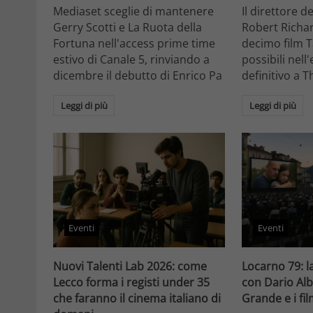
Mediaset sceglie di mantenere
Il direttore d
Gerry Scotti e La Ruota della
Robert Richa
Fortuna nell'access prime time
decimo film T
estivo di Canale 5, rinviando a
possibili nell
dicembre il debutto di Enrico Pa
definitivo a T
Leggi di più
Leggi di più
Eventi
Eventi
Nuovi Talenti Lab 2026: come
Locarno 79: la
Lecco forma i registi under 35
con Dario Alb
che faranno il cinema italiano di
Grande e i fi