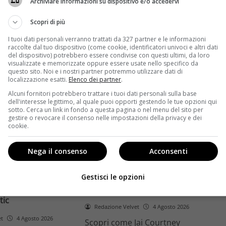
Archiviare informazioni su dispositivo e/o accedervi
ome la trilogia
ricambio generazionale e
asformato la sua
assenza di genere. L'analisi dal
Scopri di più
trice
Ciné di Riccione.
I tuoi dati personali verranno trattati da 327 partner e le informazioni
raccolte dal tuo dispositivo (come cookie, identificatori univoci e altri dati
Leggi di più
del dispositivo) potrebbero essere condivise con questi ultimi, da loro
visualizzate e memorizzate oppure essere usate nello specifico da
questo sito. Noi e i nostri partner potremmo utilizzare dati di
localizzazione esatti.
Elenco dei partner
.
Alcuni fornitori potrebbero trattare i tuoi dati personali sulla base
dell'interesse legittimo, al quale puoi opporti gestendo le tue opzioni qui
sotto. Cerca un link in fondo a questa pagina o nel menu del sito per
gestire o revocare il consenso nelle impostazioni della privacy e dei
cookie.
Anteprime
Nega il consenso
Acconsenti
tino e il decimo
Jai Courtney si riscatta con
Richardson rivela
Dangerous Animals su Prime
Gestisci le opzioni
nel 2027 e l’addio a
Video: da flop a serial killer
tic
Redazione Velvet
4 Agosto 2026
et
4 Agosto 2026
Scopri come Jai Courtney