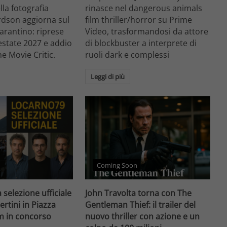
ella fotografia
rinasce nel dangerous animals
rdson aggiorna sul
film thriller/horror su Prime
arantino: riprese
Video, trasformandosi da attore
'estate 2027 e addio
di blockbuster a interprete di
he Movie Critic.
ruoli dark e complessi
Leggi di più
Coming Soon
 selezione ufficiale
John Travolta torna con The
ertini in Piazza
Gentleman Thief: il trailer del
lm in concorso
nuovo thriller con azione e un