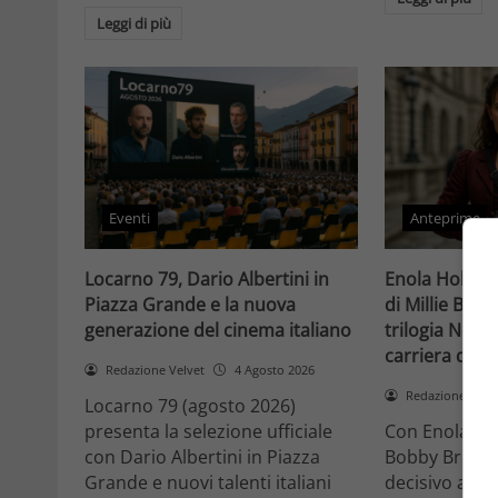
Leggi di più
Eventi
Anteprime
Locarno 79, Dario Albertini in
Enola Holmes 
Piazza Grande e la nuova
di Millie Bob
generazione del cinema italiano
trilogia Netfli
carriera di un
Redazione Velvet
4 Agosto 2026
Redazione Velv
Locarno 79 (agosto 2026)
presenta la selezione ufficiale
Con Enola Hol
con Dario Albertini in Piazza
Bobby Brown 
Grande e nuovi talenti italiani
decisivo a Ho