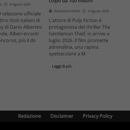
colpo da 100 milioni
et
4 Agosto 2026
Redazione Velvet
4 Agosto 2026
 selezione ufficiale
ro titoli italiani di
L'attore di Pulp Fiction è
y di Dario Albertini
protagonista del thriller The
nde, Alberi erranti
Gentleman Thief, in arrivo a
oncorso, più il do
luglio 2026. Il film promette
adrenalina, una rapina
spettacolare a M
Leggi di più
Redazione
Disclaimer
Privacy Policy