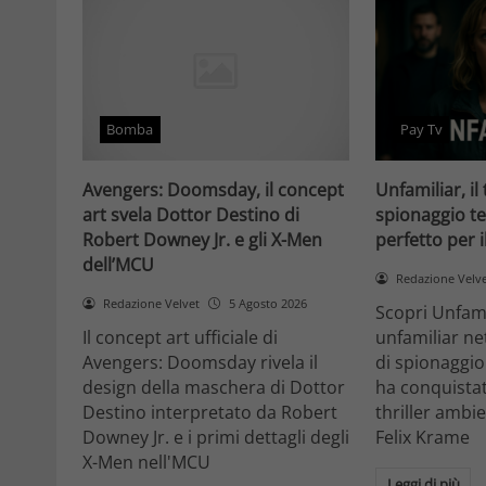
Bomba
Pay Tv
Avengers: Doomsday, il concept
Unfamiliar, il 
art svela Dottor Destino di
spionaggio te
Robert Downey Jr. e gli X-Men
perfetto per 
dell’MCU
Redazione Velv
Redazione Velvet
5 Agosto 2026
Scopri Unfami
Il concept art ufficiale di
unfamiliar net
Avengers: Doomsday rivela il
di spionaggio
design della maschera di Dottor
ha conquistat
Destino interpretato da Robert
thriller ambi
Downey Jr. e i primi dettagli degli
Felix Krame
X-Men nell'MCU
Leggi di più