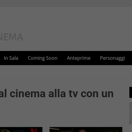
In Sala
Coming Soon
Anteprime
Personaggi
al cinema alla tv con un