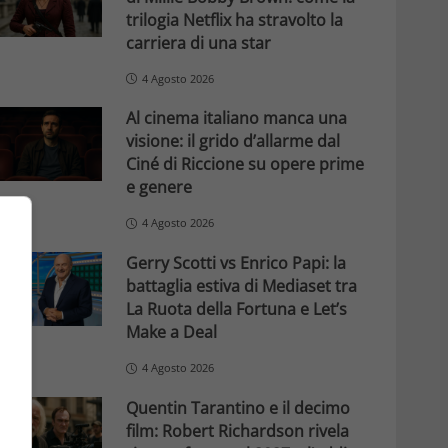
trilogia Netflix ha stravolto la
carriera di una star
4 Agosto 2026
Al cinema italiano manca una
visione: il grido d’allarme dal
Ciné di Riccione su opere prime
e genere
4 Agosto 2026
Gerry Scotti vs Enrico Papi: la
battaglia estiva di Mediaset tra
La Ruota della Fortuna e Let’s
Make a Deal
4 Agosto 2026
Quentin Tarantino e il decimo
film: Robert Richardson rivela