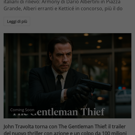
italiani di rilievo: Armony di Dario Albertini in Piazza
Grande, Alberi erranti e Ketticé in concorso, più il do
Leggi di più
Coming Soon
John Travolta torna con The Gentleman Thief: il trailer
del nuovo thriller con azione e un colpo da 100 milioni