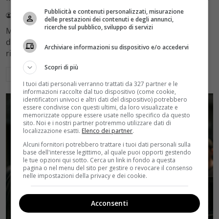
Pubblicità e contenuti personalizzati, misurazione
Redazione Velvet
4 Agosto 2026
delle prestazioni dei contenuti e degli annunci,
ricerche sul pubblico, sviluppo di servizi
Mediaset sceglie di mantenere Gerry Scotti e La Ruota
della Fortuna nell'access prime time estivo di Canale 5,
Archiviare informazioni su dispositivo e/o accedervi
rinviando a dicembre il debutto di Enrico Pa
Scopri di più
Leggi di più
I tuoi dati personali verranno trattati da 327 partner e le
informazioni raccolte dal tuo dispositivo (come cookie,
identificatori univoci e altri dati del dispositivo) potrebbero
essere condivise con questi ultimi, da loro visualizzate e
memorizzate oppure essere usate nello specifico da questo
sito. Noi e i nostri partner potremmo utilizzare dati di
localizzazione esatti.
Elenco dei partner
.
Alcuni fornitori potrebbero trattare i tuoi dati personali sulla
base dell'interesse legittimo, al quale puoi opporti gestendo
le tue opzioni qui sotto. Cerca un link in fondo a questa
pagina o nel menu del sito per gestire o revocare il consenso
nelle impostazioni della privacy e dei cookie.
Acconsenti
Rumors