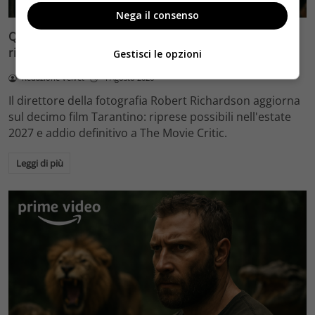
Nega il consenso
Quentin Tarantino e il decimo film: Robert Richardson
rivela riprese forse nel 2027 e l’addio a The Movie Critic
Gestisci le opzioni
Redazione Velvet
4 Agosto 2026
Il direttore della fotografia Robert Richardson aggiorna
sul decimo film Tarantino: riprese possibili nell'estate
2027 e addio definitivo a The Movie Critic.
Leggi di più