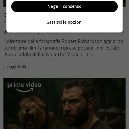
Nega il consenso
Quentin Tarantino e il decimo film: Robert Richardson
rivela riprese forse nel 2027 e l’addio a The Movie Critic
Gestisci le opzioni
Redazione Velvet
4 Agosto 2026
Il direttore della fotografia Robert Richardson aggiorna
sul decimo film Tarantino: riprese possibili nell'estate
2027 e addio definitivo a The Movie Critic.
Leggi di più