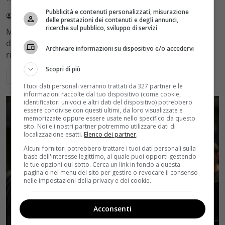
Pubblicità e contenuti personalizzati, misurazione
Redazione Velvet
4 Agosto 2026
delle prestazioni dei contenuti e degli annunci,
ricerche sul pubblico, sviluppo di servizi
Mediaset sceglie di mantenere Gerry Scotti e La Ruota
della Fortuna nell'access prime time estivo di Canale 5,
Archiviare informazioni su dispositivo e/o accedervi
rinviando a dicembre il debutto di Enrico Pa
Scopri di più
Leggi di più
I tuoi dati personali verranno trattati da 327 partner e le
informazioni raccolte dal tuo dispositivo (come cookie,
identificatori univoci e altri dati del dispositivo) potrebbero
essere condivise con questi ultimi, da loro visualizzate e
memorizzate oppure essere usate nello specifico da questo
sito. Noi e i nostri partner potremmo utilizzare dati di
localizzazione esatti.
Elenco dei partner
.
Alcuni fornitori potrebbero trattare i tuoi dati personali sulla
base dell'interesse legittimo, al quale puoi opporti gestendo
le tue opzioni qui sotto. Cerca un link in fondo a questa
pagina o nel menu del sito per gestire o revocare il consenso
nelle impostazioni della privacy e dei cookie.
Acconsenti
Rumors