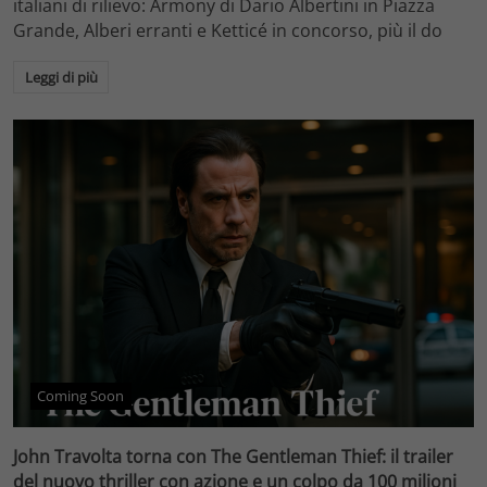
italiani di rilievo: Armony di Dario Albertini in Piazza
Grande, Alberi erranti e Ketticé in concorso, più il do
Leggi di più
Coming Soon
John Travolta torna con The Gentleman Thief: il trailer
del nuovo thriller con azione e un colpo da 100 milioni