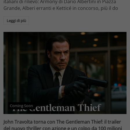
italiani di rilievo: Armony di Dario Albertini in Piazza
Grande, Alberi erranti e Ketticé in concorso, più il do
Leggi di più
Coming Soon
John Travolta torna con The Gentleman Thief: il trailer
del nuovo thriller con azione e un colpo da 100 milioni