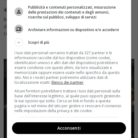
Pubblicità e contenuti personalizzati, misurazione
Redazione Velvet
4 Agosto 2026
delle prestazioni dei contenuti e degli annunci,
ricerche sul pubblico, sviluppo di servizi
Mediaset sceglie di mantenere Gerry Scotti e La Ruota
della Fortuna nell'access prime time estivo di Canale 5,
Archiviare informazioni su dispositivo e/o accedervi
rinviando a dicembre il debutto di Enrico Pa
Scopri di più
Leggi di più
I tuoi dati personali verranno trattati da 327 partner e le
informazioni raccolte dal tuo dispositivo (come cookie,
identificatori univoci e altri dati del dispositivo) potrebbero
essere condivise con questi ultimi, da loro visualizzate e
memorizzate oppure essere usate nello specifico da questo
sito. Noi e i nostri partner potremmo utilizzare dati di
localizzazione esatti.
Elenco dei partner
.
Alcuni fornitori potrebbero trattare i tuoi dati personali sulla
base dell'interesse legittimo, al quale puoi opporti gestendo
le tue opzioni qui sotto. Cerca un link in fondo a questa
pagina o nel menu del sito per gestire o revocare il consenso
nelle impostazioni della privacy e dei cookie.
Acconsenti
Rumors