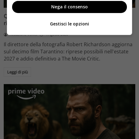
Nega il consenso
Quentin Tarantino e il decimo film: Robert Richardson
rivela riprese forse nel 2027 e l’addio a The Movie Critic
Gestisci le opzioni
Redazione Velvet
4 Agosto 2026
Il direttore della fotografia Robert Richardson aggiorna
sul decimo film Tarantino: riprese possibili nell'estate
2027 e addio definitivo a The Movie Critic.
Leggi di più