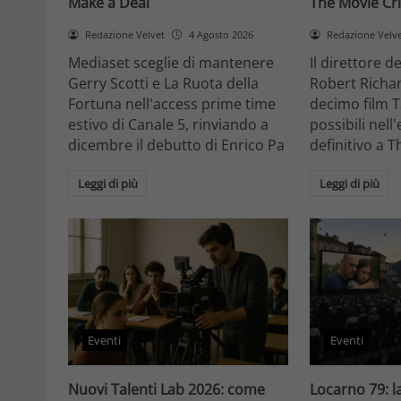
Make a Deal
The Movie Cri
Redazione Velvet
4 Agosto 2026
Redazione Velv
Mediaset sceglie di mantenere
Il direttore d
Gerry Scotti e La Ruota della
Robert Richa
Fortuna nell'access prime time
decimo film T
estivo di Canale 5, rinviando a
possibili nell
dicembre il debutto di Enrico Pa
definitivo a T
Leggi di più
Leggi di più
Eventi
Eventi
Nuovi Talenti Lab 2026: come
Locarno 79: la