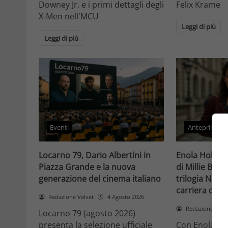
Downey Jr. e i primi dettagli degli
Felix Krame
X-Men nell'MCU
Leggi di più
Leggi di più
Eventi
Anteprime
Locarno 79, Dario Albertini in
Enola Holmes 
Piazza Grande e la nuova
di Millie Bob
generazione del cinema italiano
trilogia Netfli
carriera di un
Redazione Velvet
4 Agosto 2026
Redazione Velv
Locarno 79 (agosto 2026)
presenta la selezione ufficiale
Con Enola Hol