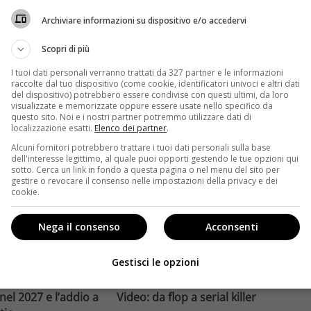
compie un salto
affronta una crisi strutturale:
Archiviare informazioni su dispositivo e/o accedervi
llywood.
poche new entry, scarso
ome la trilogia
ricambio generazionale e
Scopri di più
asformato la sua
assenza di genere. L'analisi dal
I tuoi dati personali verranno trattati da 327 partner e le informazioni
trice
Ciné di Riccione.
raccolte dal tuo dispositivo (come cookie, identificatori univoci e altri dati
del dispositivo) potrebbero essere condivise con questi ultimi, da loro
Leggi di più
visualizzate e memorizzate oppure essere usate nello specifico da
questo sito. Noi e i nostri partner potremmo utilizzare dati di
localizzazione esatti.
Elenco dei partner
.
Alcuni fornitori potrebbero trattare i tuoi dati personali sulla base
dell'interesse legittimo, al quale puoi opporti gestendo le tue opzioni qui
sotto. Cerca un link in fondo a questa pagina o nel menu del sito per
gestire o revocare il consenso nelle impostazioni della privacy e dei
cookie.
Nega il consenso
Acconsenti
Anteprime
Gestisci le opzioni
tino e il decimo
Jai Courtney si riscatta con
Richardson rivela
Dangerous Animals su Prime
nel 2027 e l’addio a
Video: da flop a serial killer