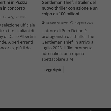
ertini in Piazza
Gentleman Thief: il trailer del
lm in concorso
nuovo thriller con azione e un
colpo da 100 milioni
et
4 Agosto 2026
Redazione Velvet
4 Agosto 2026
 selezione ufficiale
ro titoli italiani di
L'attore di Pulp Fiction è
y di Dario Albertini
protagonista del thriller The
nde, Alberi erranti
Gentleman Thief, in arrivo a
oncorso, più il do
luglio 2026. Il film promette
adrenalina, una rapina
spettacolare a M
Leggi di più