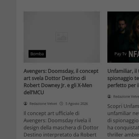
Bomba
Pay Tv
Avengers: Doomsday, il concept
Unfamiliar, il 
art svela Dottor Destino di
spionaggio te
Robert Downey Jr. e gli X-Men
perfetto per 
dell’MCU
Redazione Velv
Redazione Velvet
5 Agosto 2026
Scopri Unfami
Il concept art ufficiale di
unfamiliar net
Avengers: Doomsday rivela il
di spionaggio
design della maschera di Dottor
ha conquistat
Destino interpretato da Robert
thriller ambi