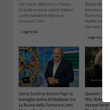
con Dario Albertini in Piazza
Bobby Brown 
Grande e nuovi talenti italiani
decisivo a Ho
come Salvatore Mereu e
Esaminiamo c
Giovanni Tort
Netflix ha tr
carriera da at
Leggi di più
Leggi di più
TV
Rumors
Gerry Scotti vs Enrico Papi: la
Quentin Taran
battaglia estiva di Mediaset tra
film: Robert 
La Ruota della Fortuna e Let’s
riprese forse 