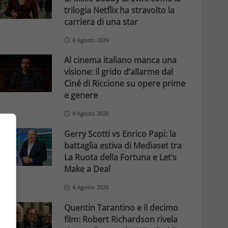
trilogia Netflix ha stravolto la
carriera di una star
4 Agosto 2026
Al cinema italiano manca una
visione: il grido d’allarme dal
Ciné di Riccione su opere prime
e genere
4 Agosto 2026
Gerry Scotti vs Enrico Papi: la
battaglia estiva di Mediaset tra
La Ruota della Fortuna e Let’s
Make a Deal
4 Agosto 2026
Quentin Tarantino e il decimo
film: Robert Richardson rivela