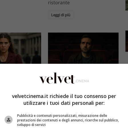
ristorante
Leggi di più
Eventi
3 e il grande salto
Al cinema italiano manca una
by Brown: come la
visione: il grido d’allarme dal
velvetcinema.it richiede il tuo consenso per
x ha stravolto la
Ciné di Riccione su opere prime
utilizzare i tuoi dati personali per:
a star
e genere
Pubblicità e contenuti personalizzati, misurazione delle
et
4 Agosto 2026
Redazione Velvet
4 Agosto 2026
prestazioni dei contenuti e degli annunci, ricerche sul pubblico,
sviluppo di servizi
mes 3, Millie
Il cinema italiano opere prime