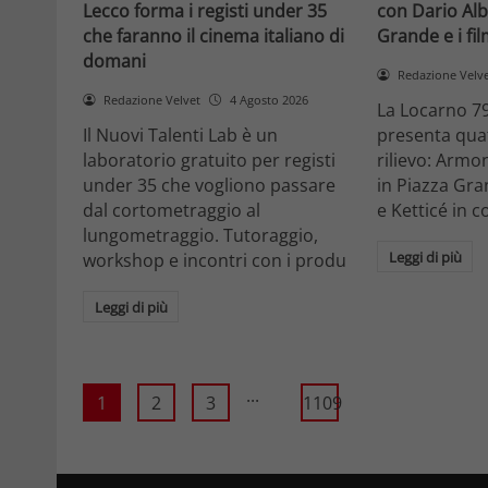
Lecco forma i registi under 35
con Dario Alb
che faranno il cinema italiano di
Grande e i fi
domani
Redazione Velv
Redazione Velvet
4 Agosto 2026
La Locarno 79
Il Nuovi Talenti Lab è un
presenta quatt
laboratorio gratuito per registi
rilievo: Armon
under 35 che vogliono passare
in Piazza Gra
dal cortometraggio al
e Ketticé in c
lungometraggio. Tutoraggio,
Leggi di più
workshop e incontri con i produ
Leggi di più
...
1
2
3
1109