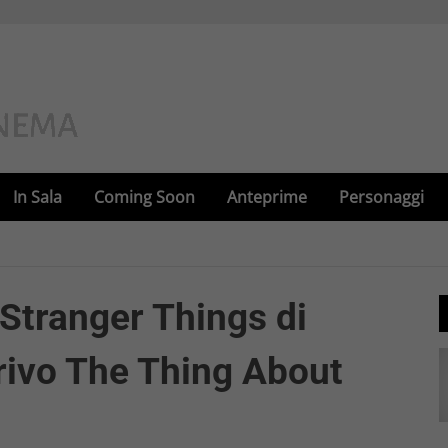
In Sala
Coming Soon
Anteprime
Personaggi
 Stranger Things di
rrivo The Thing About