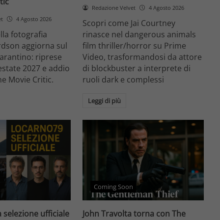
tic
Redazione Velvet
4 Agosto 2026
et
4 Agosto 2026
Scopri come Jai Courtney
ella fotografia
rinasce nel dangerous animals
rdson aggiorna sul
film thriller/horror su Prime
arantino: riprese
Video, trasformandosi da attore
'estate 2027 e addio
di blockbuster a interprete di
he Movie Critic.
ruoli dark e complessi
Leggi di più
Coming Soon
 selezione ufficiale
John Travolta torna con The