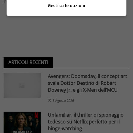
Photo credits: Twitter
Gestisci le opzioni
ARTICOLI RECENTI
Avengers: Doomsday, il concept art
svela Dottor Destino di Robert
Downey Jr. e gli X-Men dell’MCU
5 Agosto 2026
Unfamiliar, il thriller di spionaggio
tedesco su Netflix perfetto per il
binge-watching