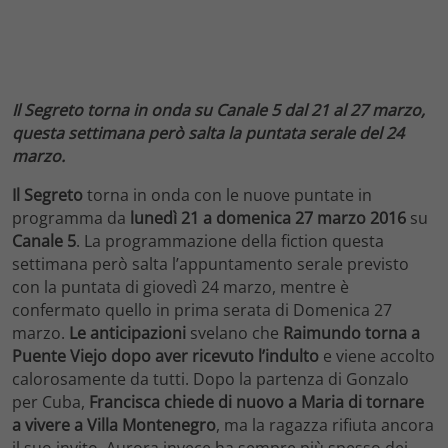
Il Segreto torna in onda su Canale 5 dal 21 al 27 marzo,
questa settimana però salta la puntata serale del 24
marzo.
Il Segreto
torna in onda con le nuove puntate in
programma da
lunedì 21 a domenica 27 marzo 2016
su
Canale 5
. La programmazione della fiction questa
settimana però salta l’appuntamento serale previsto
con la puntata di giovedì 24 marzo, mentre è
confermato quello in prima serata di Domenica 27
marzo.
Le anticipazioni
svelano che
Raimundo torna a
Puente Viejo dopo aver ricevuto l’indulto
e viene accolto
calorosamente da tutti. Dopo la partenza di Gonzalo
per Cuba,
Francisca chiede di nuovo a Maria di tornare
a vivere a Villa Montenegro
, ma la ragazza rifiuta ancora
il suo invito. Aurora invece ha sempre più spesso dei