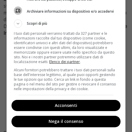
stata pagata per far credere alla ragazza di essere sua
Archiviare informazioni su dispositivo e/o accedervi
madre. Tutti si accorgono dello strano comportamento
di Aurora e Dolores spettegola sulle sue condizioni.
Scopri di più
Dopo aver attaccato Candela,
Francisca minaccia anche
Ines
.
T
ra Bosco e Amalia inizia a nascere un’attrazione
.
I tuoi dati personali verranno trattati da 327 partner e le
informazioni raccolte dal tuo dispositivo (come cookie,
identificatori univoci e altri dati del dispositivo) potrebbero
essere condivise con questi ultimi, da loro visualizzate e
memorizzate oppure essere usate nello specifico da questo
sito. Noi e i nostri partner potremmo utilizzare dati di
localizzazione esatti.
Elenco dei partner
.
Alcuni fornitori potrebbero trattare i tuoi dati personali sulla
base dell'interesse legittimo, al quale puoi opporti gestendo
le tue opzioni qui sotto. Cerca un link in fondo a questa
pagina o nel menu del sito per gestire o revocare il consenso
nelle impostazioni della privacy e dei cookie.
Acconsenti
Nega il consenso