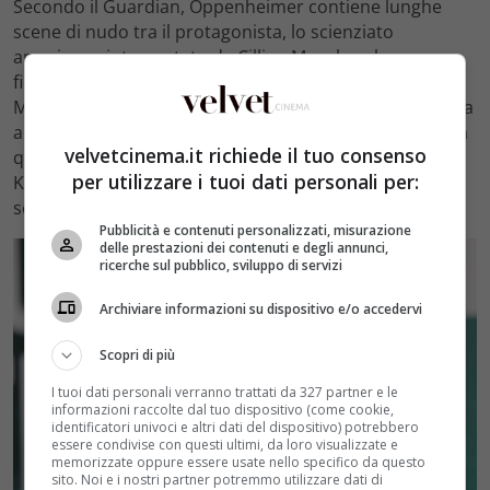
Secondo il Guardian, Oppenheimer contiene lunghe
scene di nudo tra il protagonista, lo scienziato
americano interpretato da Cillian Murphy e la sua ex
fidanzata Jean Tatlock, interpretata da Florence Pugh.
Ma non è finita qui perché il quotidiano britannico parla
anche di
sequenze “molto pesanti” con Emily Blunt
, alla
velvetcinema.it richiede il tuo consenso
quale è andato il ruolo della biologa e botanica
per utilizzare i tuoi dati personali per:
Katherine “Kitty” Oppenheimer, la moglie dello
scienziato.
Pubblicità e contenuti personalizzati, misurazione
delle prestazioni dei contenuti e degli annunci,
ricerche sul pubblico, sviluppo di servizi
Archiviare informazioni su dispositivo e/o accedervi
Scopri di più
I tuoi dati personali verranno trattati da 327 partner e le
informazioni raccolte dal tuo dispositivo (come cookie,
identificatori univoci e altri dati del dispositivo) potrebbero
essere condivise con questi ultimi, da loro visualizzate e
memorizzate oppure essere usate nello specifico da questo
sito. Noi e i nostri partner potremmo utilizzare dati di