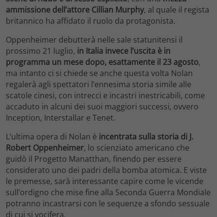
ammissione dell’attore Cillian Murphy
, al quale il regista
britannico ha affidato il ruolo da protagonista.
Oppenheimer debutterà nelle sale statunitensi il
prossimo 21 luglio,
in Italia invece l’uscita è in
programma un mese dopo, esattamente il 23 agosto
,
ma intanto ci si chiede se anche questa volta Nolan
regalerà agli spettatori l’ennesima storia simile alle
scatole cinesi, con intrecci e incastri inestricabili, come
accaduto in alcuni dei suoi maggiori successi, ovvero
Inception, Interstallar e Tenet.
L’ultima opera di Nolan è
incentrata sulla storia di J.
Robert Oppenheimer
, lo scienziato americano che
guidò il Progetto Manatthan, finendo per essere
considerato uno dei padri della bomba atomica. E viste
le premesse, sarà interessante capire come le vicende
sull’ordigno che mise fine alla Seconda Guerra Mondiale
potranno incastrarsi con le sequenze a sfondo sessuale
di cui si vocifera.