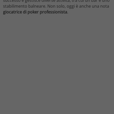
successo e gestisce diverse attività, tra cui un bar e uno
stabilimento balneare. Non solo, oggi è anche una nota
giocatrice di poker professionista
.