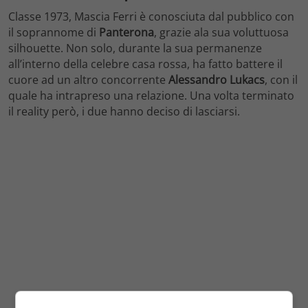
Classe 1973, Mascia Ferri è conosciuta dal pubblico con
il soprannome di
Panterona
, grazie ala sua voluttuosa
silhouette. Non solo, durante la sua permanenze
all’interno della celebre casa rossa, ha fatto battere il
cuore ad un altro concorrente
Alessandro Lukacs
, con il
quale ha intrapreso una relazione. Una volta terminato
il reality però, i due hanno deciso di lasciarsi.