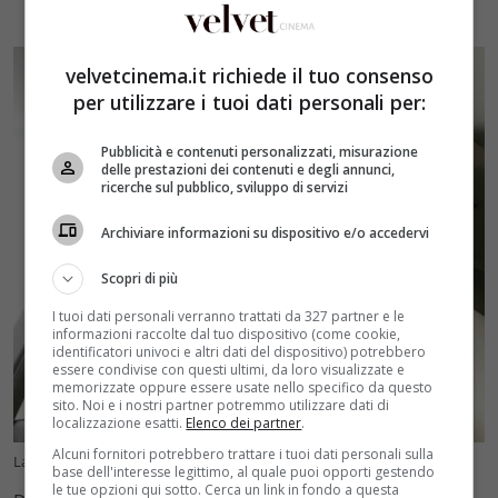
velvetcinema.it richiede il tuo consenso
per utilizzare i tuoi dati personali per:
Pubblicità e contenuti personalizzati, misurazione
delle prestazioni dei contenuti e degli annunci,
ricerche sul pubblico, sviluppo di servizi
Archiviare informazioni su dispositivo e/o accedervi
Scopri di più
I tuoi dati personali verranno trattati da 327 partner e le
informazioni raccolte dal tuo dispositivo (come cookie,
identificatori univoci e altri dati del dispositivo) potrebbero
essere condivise con questi ultimi, da loro visualizzate e
memorizzate oppure essere usate nello specifico da questo
sito. Noi e i nostri partner potremmo utilizzare dati di
localizzazione esatti.
Elenco dei partner
.
Alcuni fornitori potrebbero trattare i tuoi dati personali sulla
La nuova vita di Mascia Ferri – velvetcinema.it – foto @masciaferri
base dell'interesse legittimo, al quale puoi opporti gestendo
le tue opzioni qui sotto. Cerca un link in fondo a questa