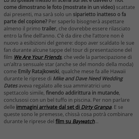
come dimostrano le foto (mostrate in un video)
scattate
dai presenti, ma sarà solo un
siparietto inatteso o fa
parte del copione?
Per saperlo bisognerà aspettare
almeno il primo
trailer
, che dovrebbe essere rilasciato
entro la fine dell’anno. C’è da dire che l’attore non è
nuovo a esibizioni del genere: dopo aver scaldato le sue
fan durante alcune tappe del tour di presentazione del
film
We Are Your Friends
, che vede la partecipazione di
un’altra sensuale star (anche se del mondo della moda)
come
Emily Ratajkowski
, qualche mese fa alle Hawaii
durante le riprese di
Mike and Dave Need Wedding
Dates
aveva regalato alle sua ammiratrici uno
spettacolo simile,
finendo addirittura in mutande
,
conclusosi con un bel tuffo in piscina. Per non parlare
delle
immagini arrivate dal set di
Dirty Granpa
. E se
queste sono le premesse, chissà cosa potrà combinare
durante le riprese del
film su
Baywatch
…