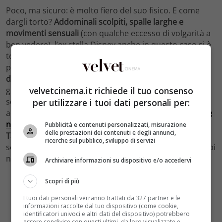
Poco, ma sicuro: è molto fiero del suo fisico. E come
dargli torto?
Addominali scolpiti, spalle larghe e
movimenti sensuali
(con qualche eccesso di volgarità a
ben vedere), l’ex stella Disney anche in questo caso si è
tolto la camicia e si è lasciato andare a un balletto
proibito.
Chissà che ne penseranno le coprotagoniste
della pellicola Chloe Moretz e Selena Gomez
, che nei
velvetcinema.it richiede il tuo consenso
giorni scorsi hanno raggiunto il cast per girare alcune
scene. Altro che
Cattivi vicini
, il bel Zac ci sembra più
per utilizzare i tuoi dati personali per:
adatto al film
Magic Mike XXL
(
uscito oggi, 24 settembre
nelle sale italiane
). Magari i protagonisti
Channing
Pubblicità e contenuti personalizzati, misurazione
delle prestazioni dei contenuti e degli annunci,
Tatum
e
Matt Bomer
lo chiameranno per un futuro
ricerche sul pubblico, sviluppo di servizi
sequel, dopotutto
Zac Efron si era già proposto
in tempi
non sospetti.
Archiviare informazioni su dispositivo e/o accedervi
Scopri di più
I tuoi dati personali verranno trattati da 327 partner e le
informazioni raccolte dal tuo dispositivo (come cookie,
identificatori univoci e altri dati del dispositivo) potrebbero
essere condivise con questi ultimi, da loro visualizzate e