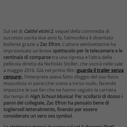
Sul set di
Cattivi vicini 2
, sequel della commedia di
successo uscita due anni fa, l’atmosfera è diventata
bollente grazie a
Zac Efron
. L’attore ventisettenne ha
improvvisato un breve
spettacolo per le telecamere e le
centinaia di comparse
tra una ripresa e l’altra della
pellicola diretta da Nicholas Stoller, che uscirà nelle sale
a maggio 2016. Già nel primo film (
guarda il trailer senza
censure
), l’interprete aveva fatto sfoggio del suo fisico
muscoloso in parecchie scene a torso nudo, facendo
impazzire le sue fan che ne hanno seguito la carriera
dai tempi di
High School Musical
.
Per scollarsi di dosso i
panni del collegiale, Zac Efron ha pensato bene di
toglierseli letteralmente, finendo per essere
considerato un vero sex symbol
.
Lo striptease messo in scena sul set è davvero “hot”