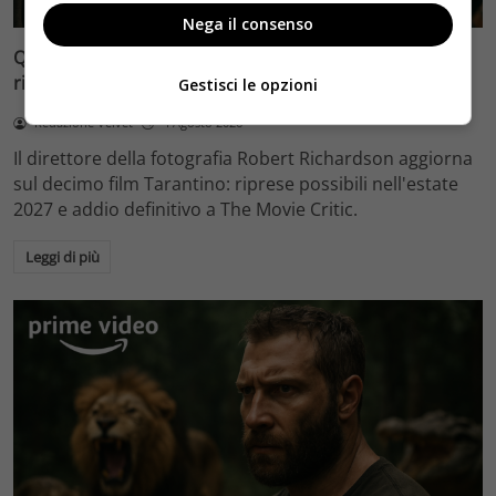
Nega il consenso
Quentin Tarantino e il decimo film: Robert Richardson
rivela riprese forse nel 2027 e l’addio a The Movie Critic
Gestisci le opzioni
Redazione Velvet
4 Agosto 2026
Il direttore della fotografia Robert Richardson aggiorna
sul decimo film Tarantino: riprese possibili nell'estate
2027 e addio definitivo a The Movie Critic.
Leggi di più