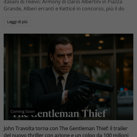
italiani di rilievo: Armony di Dario Albertini in Piazza
Grande, Alberi erranti e Ketticé in concorso, più il do
Leggi di più
Coming Soon
John Travolta torna con The Gentleman Thief: il trailer
del nuovo thriller con azione e un colpo da 100 milioni