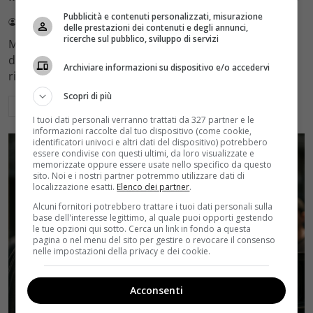
Pubblicità e contenuti personalizzati, misurazione
Redazione Velvet
4 Agosto 2026
delle prestazioni dei contenuti e degli annunci,
ricerche sul pubblico, sviluppo di servizi
Mediaset sceglie di mantenere Gerry Scotti e La Ruota
della Fortuna nell'access prime time estivo di Canale 5,
Archiviare informazioni su dispositivo e/o accedervi
rinviando a dicembre il debutto di Enrico Pa
Scopri di più
Leggi di più
I tuoi dati personali verranno trattati da 327 partner e le
informazioni raccolte dal tuo dispositivo (come cookie,
identificatori univoci e altri dati del dispositivo) potrebbero
essere condivise con questi ultimi, da loro visualizzate e
memorizzate oppure essere usate nello specifico da questo
sito. Noi e i nostri partner potremmo utilizzare dati di
localizzazione esatti.
Elenco dei partner
.
Alcuni fornitori potrebbero trattare i tuoi dati personali sulla
base dell'interesse legittimo, al quale puoi opporti gestendo
le tue opzioni qui sotto. Cerca un link in fondo a questa
pagina o nel menu del sito per gestire o revocare il consenso
nelle impostazioni della privacy e dei cookie.
Acconsenti
Rumors