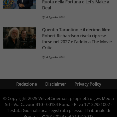
Ruota della Fortuna e Let’s Make a
Deal
4 Agosto 2026
Quentin Tarantino e il decimo film:
Robert Richardson rivela riprese
forse nel 2027 e l’addio a The Movie
Critic
4 Agosto 2026
Redazione
Disclaimer
Privacy Policy
© Copyright 2025 VelvetCinema.it proprietà di Jws Media
Srl - Via Cavour 310 - 00184 Roma - P.Iva 17132921002 -
Testata Giornalistica registrata presso il Tribunale di
Roma al n° 101/2023 del 21-07-2023