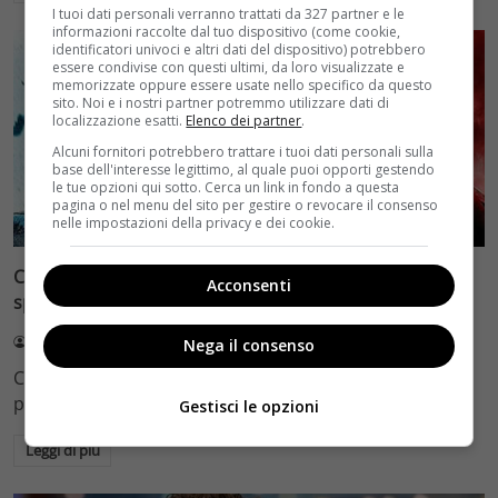
I tuoi dati personali verranno trattati da 327 partner e le
informazioni raccolte dal tuo dispositivo (come cookie,
identificatori univoci e altri dati del dispositivo) potrebbero
essere condivise con questi ultimi, da loro visualizzate e
memorizzate oppure essere usate nello specifico da questo
sito. Noi e i nostri partner potremmo utilizzare dati di
localizzazione esatti.
Elenco dei partner
.
Alcuni fornitori potrebbero trattare i tuoi dati personali sulla
base dell'interesse legittimo, al quale puoi opporti gestendo
le tue opzioni qui sotto. Cerca un link in fondo a questa
pagina o nel menu del sito per gestire o revocare il consenso
Bomba
Rumors
Ultimissime
nelle impostazioni della privacy e dei cookie.
Captain America: Civil War, rivelato un gigantesco
Acconsenti
spoiler sul finale del film
Redazione
29 Dicembre 2015
Nega il consenso
Captain America: Civil War è senza dubbio uno dei titoli
più attesi del 2016 e…
Gestisci le opzioni
Leggi di più