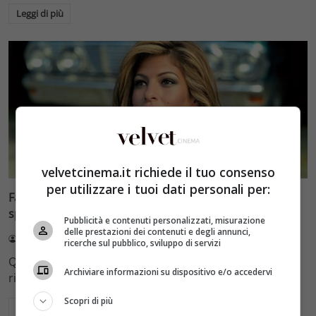
Leggi di più
Rumors
Ultimissime
velvetcinema.it richiede il tuo consenso
per utilizzare i tuoi dati personali per:
Fast & Furious: Eva Mendes sarà protagonista di uno
spinoff della saga
Pubblicità e contenuti personalizzati, misurazione
delle prestazioni dei contenuti e degli annunci,
Redazione
17 Gennaio 2016
ricerche sul pubblico, sviluppo di servizi
Quel che è sicuro è che la sensuale attrice Eva Mendes
Archiviare informazioni su dispositivo e/o accedervi
riprenderà il ruolo dell’agente…
Scopri di più
Leggi di più